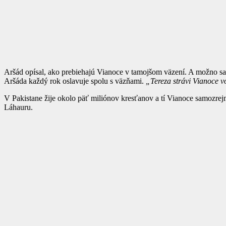
Aršád opísal, ako prebiehajú Vianoce v tamojšom väzení. A možno sa 
Aršáda každý rok oslavuje spolu s väzňami.
„Tereza strávi Vianoce v
V Pakistane žije okolo päť miliónov kresťanov a tí Vianoce samozrej
Láhauru.