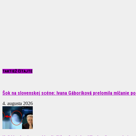
TAKTIEŽ ČÍTAJTE
Šok na slovenskej scéne: Ivana Gáboríková prelomila mlčanie po 
4. augusta 2026