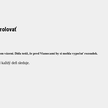
trolovať
skom väzení. Dúfa totiž, že pred Vianocami by si mohla vypočuť rozsudok.
 každý deň sleduje.