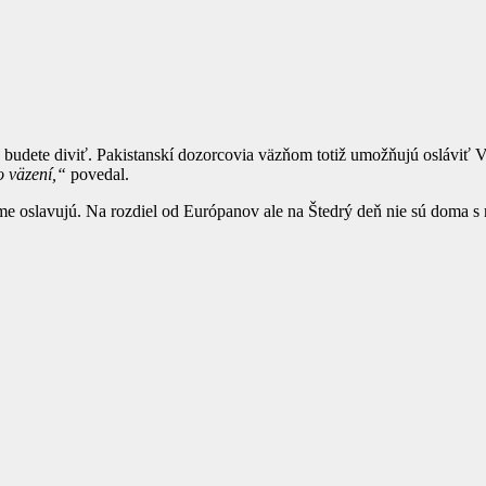
budete diviť. Pakistanskí dozorcovia väzňom totiž umožňujú osláviť V
o väzení,“
povedal.
me oslavujú. Na rozdiel od Európanov ale na Štedrý deň nie sú doma s 