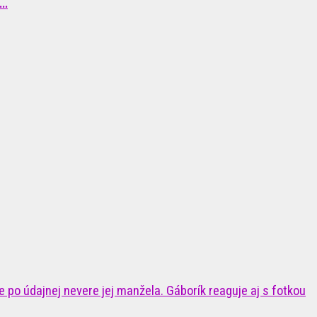
..
 po údajnej nevere jej manžela. Gáborík reaguje aj s fotkou