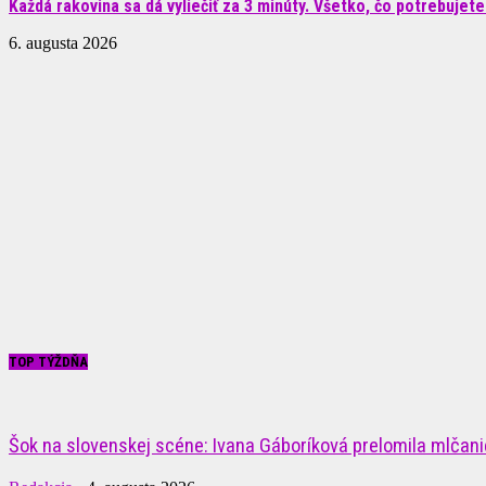
Každá rakovina sa dá vyliečiť za 3 minúty. Všetko, čo potrebujete.
6. augusta 2026
TOP TÝŽDŇA
Šok na slovenskej scéne: Ivana Gáboríková prelomila mlčanie