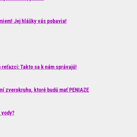
iem! Jej hlášky vás pobavia!
reťazci: Takto sa k nám správajú!
ení zverokruhu, ktoré budú mať PENIAZE
c vody?