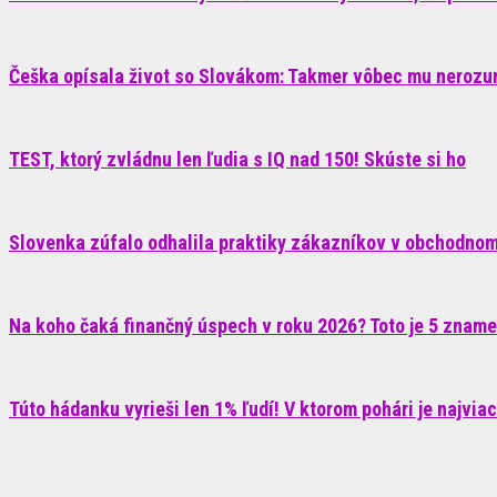
Češka opísala život so Slovákom: Takmer vôbec mu nerozum
TEST, ktorý zvládnu len ľudia s IQ nad 150! Skúste si ho
Slovenka zúfalo odhalila praktiky zákazníkov v obchodnom 
Na koho čaká finančný úspech v roku 2026? Toto je 5 znam
Túto hádanku vyrieši len 1% ľudí! V ktorom pohári je najvia