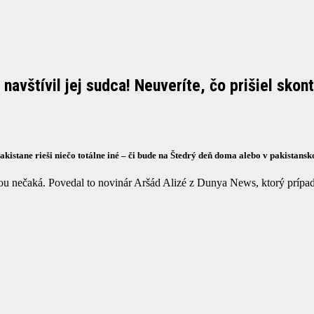
avštívil jej sudca! Neuveríte, čo prišiel skon
 Pakistane rieši niečo totálne iné – či bude na Štedrý deň doma alebo v pakistan
 nečaká. Povedal to novinár Aršád Alizé z Dunya News, ktorý prípad