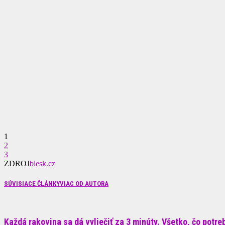
1
2
3
ZDROJ
blesk.cz
SÚVISIACE ČLÁNKY
VIAC OD AUTORA
Každá rakovina sa dá vyliečiť za 3 minúty. Všetko, čo potrebu