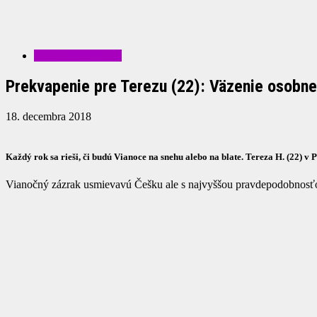
ZAUJÍMAVOSTI
Prekvapenie pre Terezu (22): Väzenie osobne n
18. decembra 2018
Každý rok sa rieši, či budú Vianoce na snehu alebo na blate. Tereza H. (22) v
Vianočný zázrak usmievavú Češku ale s najvyššou pravdepodobnosťou