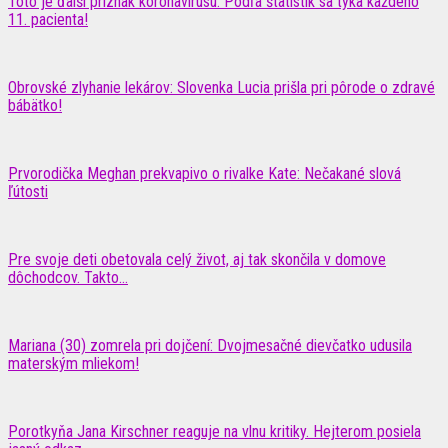
Toto je ďalší príznak koronavírusu. Podľa štatistík sa týka každého
11. pacienta!
Obrovské zlyhanie lekárov: Slovenka Lucia prišla pri pôrode o zdravé
bábätko!
Prvorodička Meghan prekvapivo o rivalke Kate: Nečakané slová
ľútosti
Pre svoje deti obetovala celý život, aj tak skončila v domove
dôchodcov. Takto...
Mariana (30) zomrela pri dojčení: Dvojmesačné dievčatko udusila
materským mliekom!
Porotkyňa Jana Kirschner reaguje na vlnu kritiky. Hejterom posiela