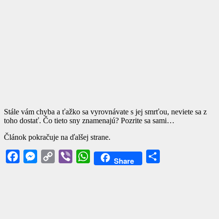
Stále vám chyba a ťažko sa vyrovnávate s jej smrťou, neviete sa z
toho dostať. Čo tieto sny znamenajú? Pozrite sa sami…
Článok pokračuje na ďalšej strane.
Facebook
Messenger
Copy
Viber
WhatsApp
Share
Share
Link