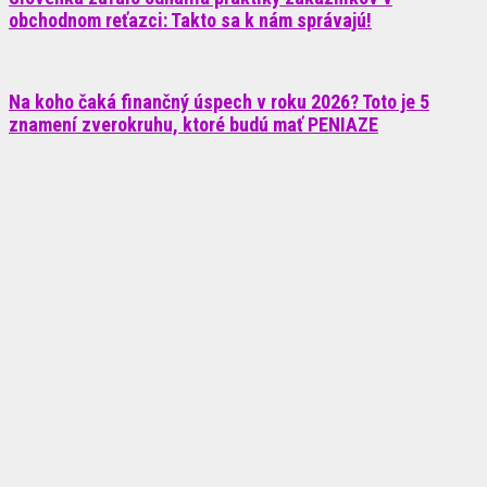
obchodnom reťazci: Takto sa k nám správajú!
Na koho čaká finančný úspech v roku 2026? Toto je 5
znamení zverokruhu, ktoré budú mať PENIAZE