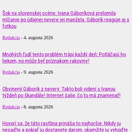
Šok na slovenskej scéne: Ivana Gáboríková prelomila
mlčanie po údajnej nevere jej manžela. Gáborík reaguje aj s
fotkou
Redakcia
-
4. augusta 2026
Mnohých ľudí tento problém trápi každý deň: Potláčajú ho
liekom, no môže byť príznakom rakoviny!
Redakcia
-
9. augusta 2026
Obvinený Gáborik z nevery: Takto boli videní s Ivanou
týždeň po škandále! Internet šalie, čo to má znamenať!
Redakcia
-
8. augusta 2026
Hovorí sa, že táto rastlina prináša to najhoršie: Nikdy ju
nesaďte a pokiaľ ju dostanete darom, okamžite ju vyhoďte