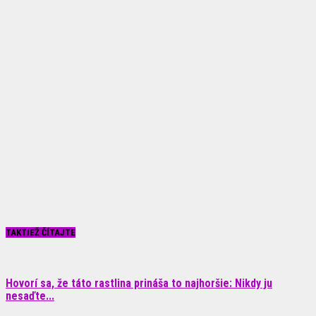
TAKTIEŽ ČÍTAJTE
Hovorí sa, že táto rastlina prináša to najhoršie: Nikdy ju
nesaďte...