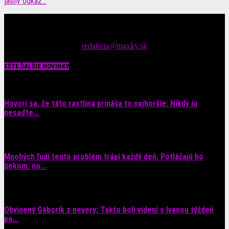
jasný odkaz…
Čítajte MAXimálne len na MAXkách Portál s denným prísunom
spáv zo šoubiznisu
Tipy nám zasielajte na::
redakcia@maxky.sk
EŠTE ĎALŠIE NOVINKY
Hovorí sa, že táto rastlina prináša to najhoršie: Nikdy ju
nesaďte...
9. augusta 2026
Mnohých ľudí tento problém trápi každý deň: Potláčajú ho
liekom, no...
9. augusta 2026
Obvinený Gáborik z nevery: Takto boli videní s Ivanou týždeň
po...