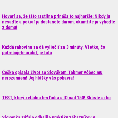
Hovorí sa, že táto rastlina prináša to najhoršie: Nikdy ju
nesaďte a pokiaľ ju dostanete darom, okamžite ju vyhoďte
z domu!
Každá rakovina sa dá vyliečiť za 3 minúty. Všetko, čo
potrebujete urobiť, je toto
Češka opísala život so Slovákom: Takmer vôbec mu
nerozumiem! Jej hlášky vás pobavia!
TEST, ktorý zvládnu len ľudia s IQ nad 150! Skúste si ho
Slovenka zúfalo odhalila praktiky zákazníkov v