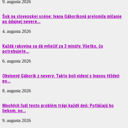
9. augusta 2026
Šok na slovenskej scéne: Ivana Gáboríková prelomila mlčanie
po údajnej nevere...
4. augusta 2026
Každá rakovina sa dá vyliečiť za 3 minúty. Všetko, čo
potrebujete...
6. augusta 2026
Obvinený Gáborik z nevery: Takto boli videní s Ivanou týždeň
po...
8. augusta 2026
Mnohých ľudí tento problém trápi každý deň: Potláčajú ho
liekom, no...
9. augusta 2026