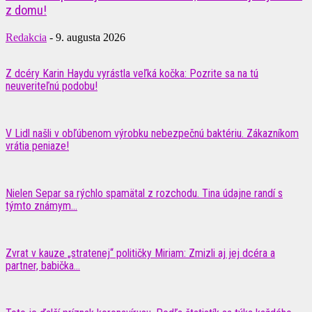
z domu!
Redakcia
-
9. augusta 2026
Z dcéry Karin Haydu vyrástla veľká kočka: Pozrite sa na tú
neuveriteľnú podobu!
V Lidl našli v obľúbenom výrobku nebezpečnú baktériu. Zákazníkom
vrátia peniaze!
Nielen Separ sa rýchlo spamätal z rozchodu. Tina údajne randí s
týmto známym...
Zvrat v kauze „stratenej“ političky Miriam: Zmizli aj jej dcéra a
partner, babička...