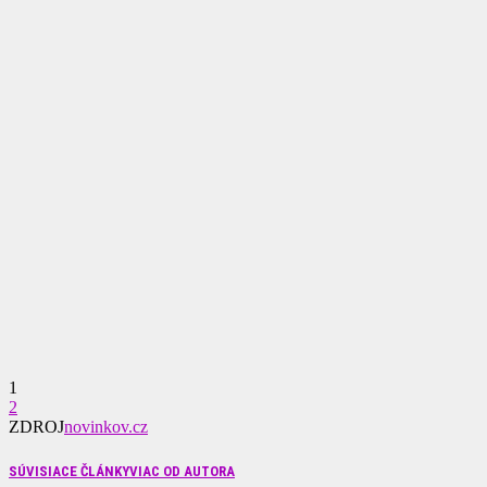
1
2
ZDROJ
novinkov.cz
SÚVISIACE ČLÁNKY
VIAC OD AUTORA