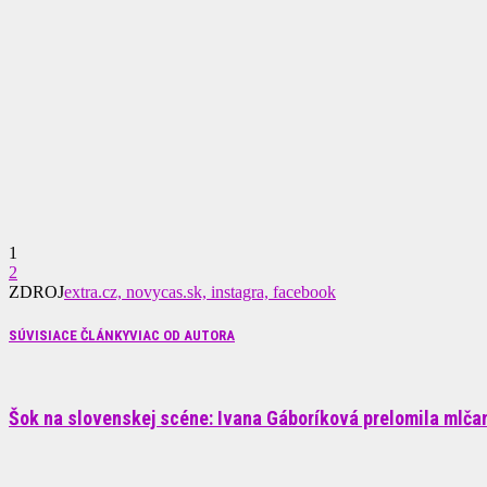
1
2
ZDROJ
extra.cz, novycas.sk, instagra, facebook
SÚVISIACE ČLÁNKY
VIAC OD AUTORA
Šok na slovenskej scéne: Ivana Gáboríková prelomila mlčani