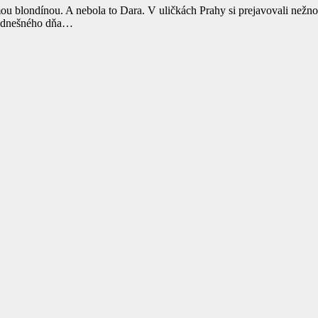
ou blondínou. A nebola to Dara. V uličkách Prahy si prejavovali nežno
do dnešného dňa…