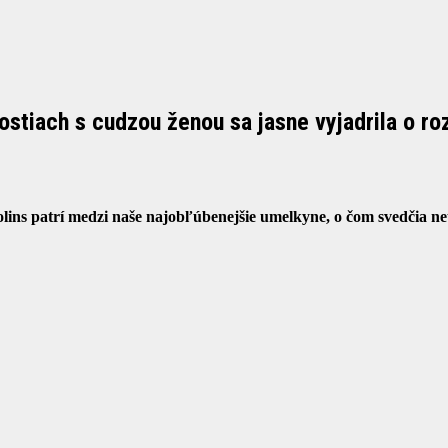
nostiach s cudzou ženou sa jasne vyjadrila o 
Rolins patrí medzi naše najobľúbenejšie umelkyne, o čom svedčia n