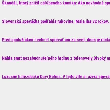
Škandál, ktorý zničil obľúbeného komika: Ako nevhodné sp
Slovenská speváčka podľahla rakovine. Mala iba 32 rokov. 
Pred spolužiakmi nechcel spievať ani za svet, dnes je roc
Náhla smrť nezabudnuteľného hrdinu z telenovely Divoký anj
Luxusné hniezdočko Dary Rolins: V tejto vile si užíva spev