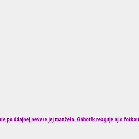
e po údajnej nevere jej manžela. Gáborík reaguje aj s fotkou