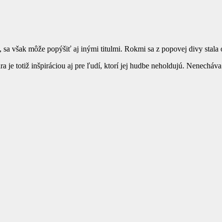
 sa však môže popýšiť aj inými titulmi. Rokmi sa z popovej divy stala
ara je totiž inšpiráciou aj pre ľudí, ktorí jej hudbe neholdujú. Nenechá