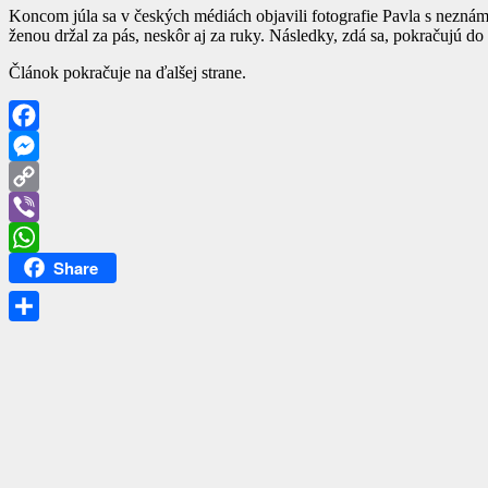
Koncom júla sa v českých médiách objavili fotografie Pavla s neznám
ženou držal za pás, neskôr aj za ruky. Následky, zdá sa, pokračujú 
Článok pokračuje na ďalšej strane.
Facebook
Messenger
Copy
Link
Viber
Share
WhatsApp
Share