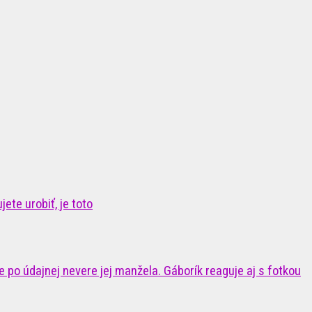
ete urobiť, je toto
 po údajnej nevere jej manžela. Gáborík reaguje aj s fotkou