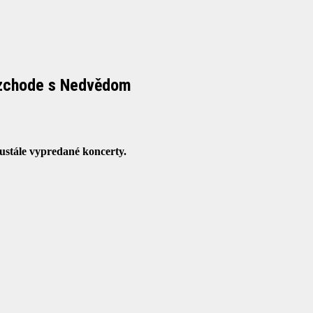
rozchode s Nedvědom
eustále vypredané koncerty.