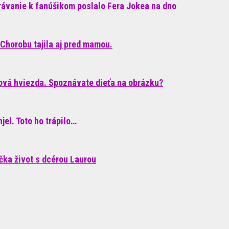
rávanie k fanúšikom poslalo Fera Jokea na dno
Chorobu tajila aj pred mamou.
ková hviezda. Spoznávate dieťa na obrázku?
el. Toto ho trápilo…
áčka život s dcérou Laurou