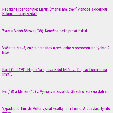
Nečakané rozhodnutie: Martin Šmahel mal tráviť Vianoce s dcérkou.
Nakoniec sa jej vzdal!
Zvrat u Vondráčkovej (38): Konečne našla pravú lásku!
Vyčistite črevá, zničte parazitov a schudnite s pomocou len týchto 2
látok
Karel Gott (79): Najhoršia správa z úst lekárov. „Pripravil som sa na
smrť.“...
Iva (18) a Marián (46) z Výmeny manželiek: Strach o zdravie detí a...
Vypadnutie Táni dá Peter vyžrať všetkým na farme. A obzvlášť týmto