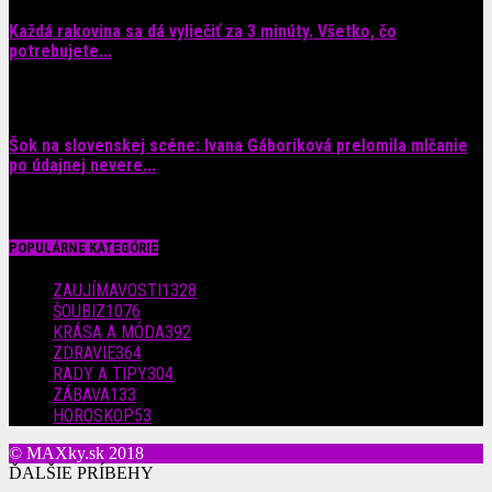
Každá rakovina sa dá vyliečiť za 3 minúty. Všetko, čo
potrebujete...
6. augusta 2026
Šok na slovenskej scéne: Ivana Gáboríková prelomila mlčanie
po údajnej nevere...
4. augusta 2026
POPULÁRNE KATEGÓRIE
ZAUJÍMAVOSTI
1328
ŠOUBIZ
1076
KRÁSA A MÓDA
392
ZDRAVIE
364
RADY A TIPY
304
ZÁBAVA
133
HOROSKOP
53
© MAXky.sk 2018
ĎALŠIE PRÍBEHY