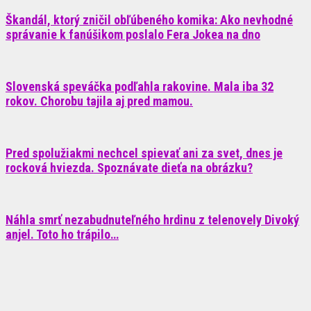
Škandál, ktorý zničil obľúbeného komika: Ako nevhodné
správanie k fanúšikom poslalo Fera Jokea na dno
Slovenská speváčka podľahla rakovine. Mala iba 32
rokov. Chorobu tajila aj pred mamou.
Pred spolužiakmi nechcel spievať ani za svet, dnes je
rocková hviezda. Spoznávate dieťa na obrázku?
Náhla smrť nezabudnuteľného hrdinu z telenovely Divoký
anjel. Toto ho trápilo…