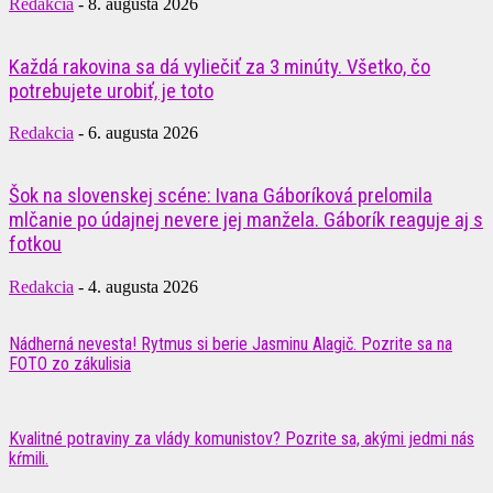
Redakcia
-
8. augusta 2026
Každá rakovina sa dá vyliečiť za 3 minúty. Všetko, čo
potrebujete urobiť, je toto
Redakcia
-
6. augusta 2026
Šok na slovenskej scéne: Ivana Gáboríková prelomila
mlčanie po údajnej nevere jej manžela. Gáborík reaguje aj s
fotkou
Redakcia
-
4. augusta 2026
Nádherná nevesta! Rytmus si berie Jasminu Alagič. Pozrite sa na
FOTO zo zákulisia
Kvalitné potraviny za vlády komunistov? Pozrite sa, akými jedmi nás
kŕmili.