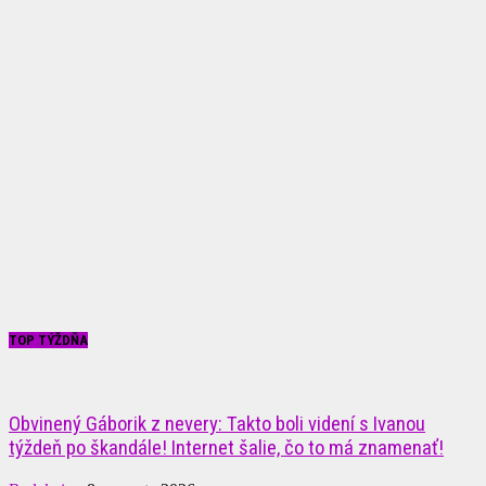
TOP TÝŽDŇA
Obvinený Gáborik z nevery: Takto boli videní s Ivanou
týždeň po škandále! Internet šalie, čo to má znamenať!