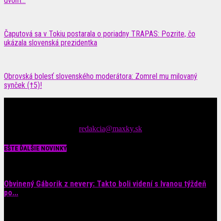
dvom…
Čaputová sa v Tokiu postarala o poriadny TRAPAS: Pozrite, čo
ukázala slovenská prezidentka
Obrovská bolesť slovenského moderátora: Zomrel mu milovaný
synček (†5)!
Čítajte MAXimálne len na MAXkách Portál s denným prísunom
spáv zo šoubiznisu
Tipy nám zasielajte na::
redakcia@maxky.sk
EŠTE ĎALŠIE NOVINKY
Obvinený Gáborik z nevery: Takto boli videní s Ivanou týždeň
po...
8. augusta 2026