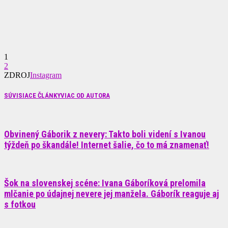
1
2
ZDROJ
Instagram
SÚVISIACE ČLÁNKY
VIAC OD AUTORA
Obvinený Gáborik z nevery: Takto boli videní s Ivanou
týždeň po škandále! Internet šalie, čo to má znamenať!
Šok na slovenskej scéne: Ivana Gáboríková prelomila
mlčanie po údajnej nevere jej manžela. Gáborík reaguje aj
s fotkou