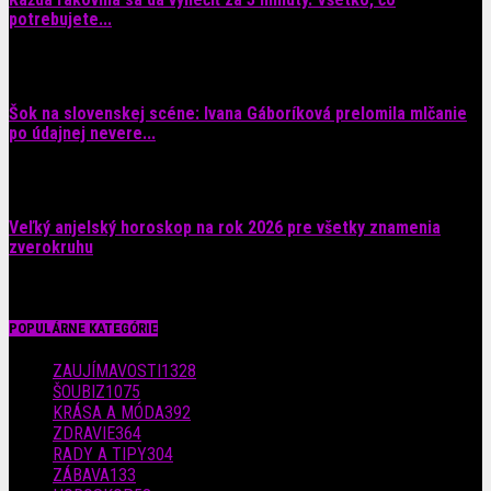
potrebujete...
6. augusta 2026
Šok na slovenskej scéne: Ivana Gáboríková prelomila mlčanie
po údajnej nevere...
4. augusta 2026
Veľký anjelský horoskop na rok 2026 pre všetky znamenia
zverokruhu
29. júla 2026
POPULÁRNE KATEGÓRIE
ZAUJÍMAVOSTI
1328
ŠOUBIZ
1075
KRÁSA A MÓDA
392
ZDRAVIE
364
RADY A TIPY
304
ZÁBAVA
133