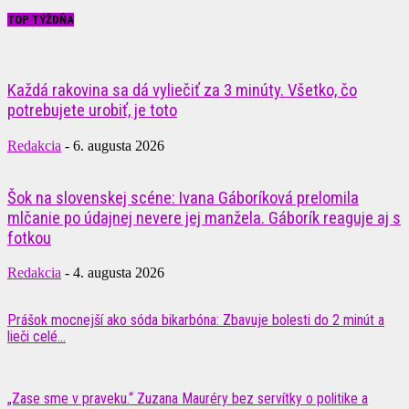
TOP TÝŽDŇA
Každá rakovina sa dá vyliečiť za 3 minúty. Všetko, čo
potrebujete urobiť, je toto
Redakcia
-
6. augusta 2026
Šok na slovenskej scéne: Ivana Gáboríková prelomila
mlčanie po údajnej nevere jej manžela. Gáborík reaguje aj s
fotkou
Redakcia
-
4. augusta 2026
Prášok mocnejší ako sóda bikarbóna: Zbavuje bolesti do 2 minút a
lieči celé...
„Zase sme v praveku.“ Zuzana Mauréry bez servítky o politike a