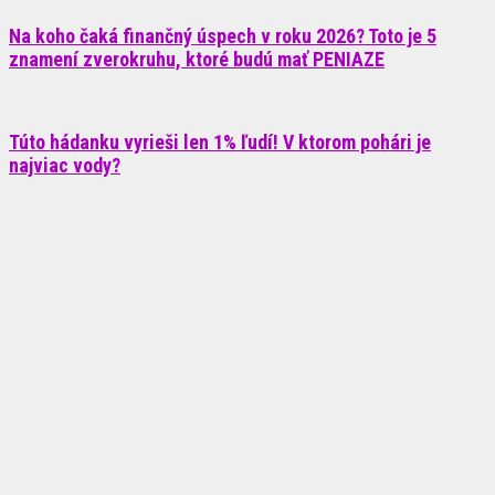
Na koho čaká finančný úspech v roku 2026? Toto je 5
znamení zverokruhu, ktoré budú mať PENIAZE
Túto hádanku vyrieši len 1% ľudí! V ktorom pohári je
najviac vody?