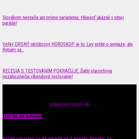
Slovákom nestačia ani prísne nariadenia: Hlúposť ukázali v plnej
paráde!
Veľký DRSNÝ októbrový HOROSKOP je tu: Lev príde o peniaze, ale
Rybám sa...
RECESIA S TESTOVANÍM POKRAČUJE: Ďalší starostovia
nezabezpečia víkendové testovanie!
Čítajte MAXimálne len na MAXkách Portál s denným prísunom
spáv zo šoubiznisu
Tipy nám zasielajte na::
redakcia@maxky.sk
EŠTE ĎALŠIE NOVINKY
Každá rakovina sa dá vyliečiť za 3 minúty. Všetko, čo