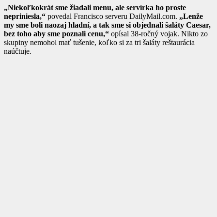
„Niekoľkokrát sme žiadali menu, ale servírka ho proste
nepriniesla,“
povedal Francisco serveru DailyMail.com.
„Lenže
my sme boli naozaj hladní, a tak sme si objednali šaláty Caesar,
bez toho aby sme poznali cenu,“
opísal 38-ročný vojak. Nikto zo
skupiny nemohol mať tušenie, koľko si za tri šaláty reštaurácia
naúčtuje.