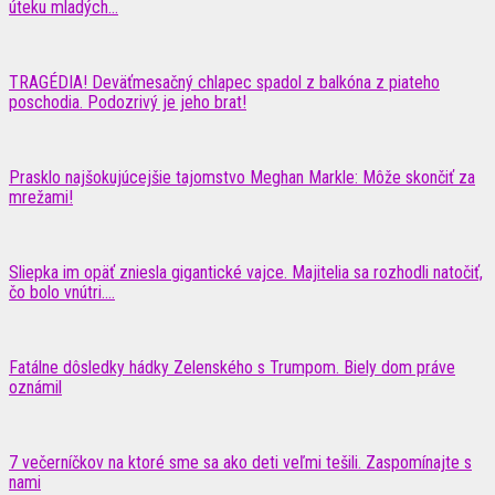
úteku mladých...
TRAGÉDIA! Deväťmesačný chlapec spadol z balkóna z piateho
poschodia. Podozrivý je jeho brat!
Prasklo najšokujúcejšie tajomstvo Meghan Markle: Môže skončiť za
mrežami!
Sliepka im opäť zniesla gigantické vajce. Majitelia sa rozhodli natočiť,
čo bolo vnútri....
Fatálne dôsledky hádky Zelenského s Trumpom. Biely dom práve
oznámil
7 večerníčkov na ktoré sme sa ako deti veľmi tešili. Zaspomínajte s
nami