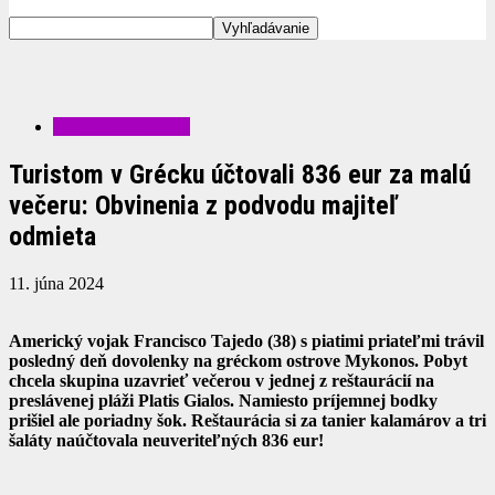
ZAUJÍMAVOSTI
Turistom v Grécku účtovali 836 eur za malú
večeru: Obvinenia z podvodu majiteľ
odmieta
11. júna 2024
Americký vojak Francisco Tajedo (38) s piatimi priateľmi trávil
posledný deň dovolenky na gréckom ostrove Mykonos. Pobyt
chcela skupina uzavrieť večerou v jednej z reštaurácií na
preslávenej pláži Platis Gialos. Namiesto príjemnej bodky
prišiel ale poriadny šok. Reštaurácia si za tanier kalamárov a tri
šaláty naúčtovala neuveriteľných 836 eur!