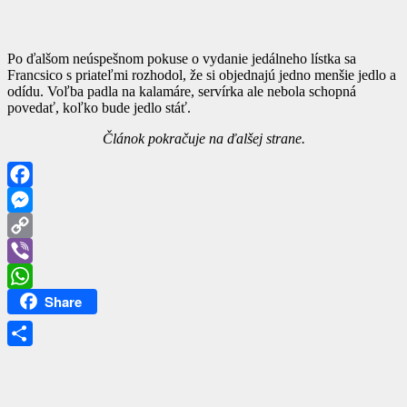
Po ďalšom neúspešnom pokuse o vydanie jedálneho lístka sa
Francsico s priateľmi rozhodol, že si objednajú jedno menšie jedlo a
odídu. Voľba padla na kalamáre, servírka ale nebola schopná
povedať, koľko bude jedlo stáť.
Článok pokračuje na ďalšej strane.
Facebook
Messenger
Copy
Link
Viber
Share
WhatsApp
Share