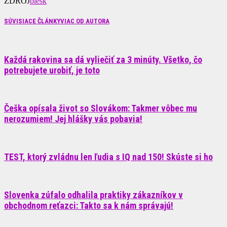
ZDROJ
blesk
SÚVISIACE ČLÁNKY
VIAC OD AUTORA
Každá rakovina sa dá vyliečiť za 3 minúty. Všetko, čo
potrebujete urobiť, je toto
Češka opísala život so Slovákom: Takmer vôbec mu
nerozumiem! Jej hlášky vás pobavia!
TEST, ktorý zvládnu len ľudia s IQ nad 150! Skúste si ho
Slovenka zúfalo odhalila praktiky zákazníkov v
obchodnom reťazci: Takto sa k nám správajú!