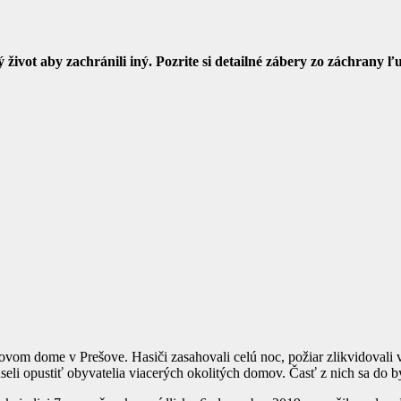
ý život aby zachránili iný. Pozrite si detailné zábery zo záchrany ľ
om dome v Prešove. Hasiči zasahovali celú noc, požiar zlikvidovali v 
 opustiť obyvatelia viacerých okolitých domov. Časť z nich sa do byt