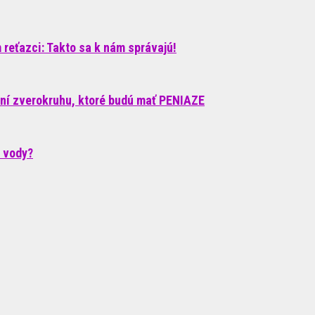
reťazci: Takto sa k nám správajú!
ení zverokruhu, ktoré budú mať PENIAZE
c vody?