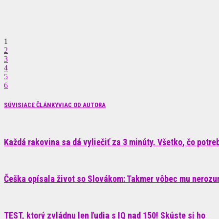
1
2
3
4
5
6
SÚVISIACE ČLÁNKY
VIAC OD AUTORA
Každá rakovina sa dá vyliečiť za 3 minúty. Všetko, čo potrebu
Češka opísala život so Slovákom: Takmer vôbec mu nerozum
TEST, ktorý zvládnu len ľudia s IQ nad 150! Skúste si ho