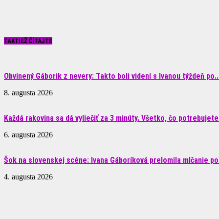
TAKTIEŽ ČÍTAJTE
Obvinený Gáborik z nevery: Takto boli videní s Ivanou týždeň po..
8. augusta 2026
Každá rakovina sa dá vyliečiť za 3 minúty. Všetko, čo potrebujete.
6. augusta 2026
Šok na slovenskej scéne: Ivana Gáboríková prelomila mlčanie po 
4. augusta 2026