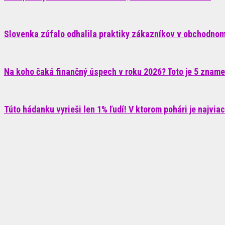
Slovenka zúfalo odhalila praktiky zákazníkov v obchodnom 
Na koho čaká finančný úspech v roku 2026? Toto je 5 znam
Túto hádanku vyrieši len 1% ľudí! V ktorom pohári je najvia