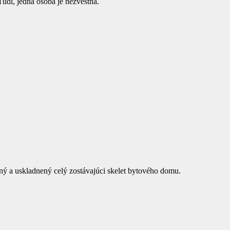
udí, jedna osoba je nezvestná.
ený a uskladnený celý zostávajúci skelet bytového domu.