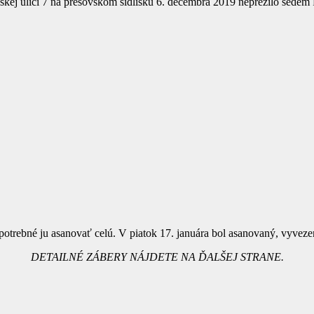
ej ulici 7 na prešovskom sídlisku 6. decembra 2019 neprežilo sedem ľ
 potrebné ju asanovať celú. V piatok 17. januára bol asanovaný, vyvez
DETAILNÉ ZÁBERY NÁJDETE NA ĎALŠEJ STRANE.