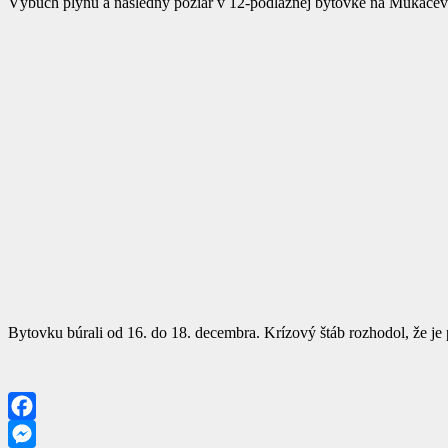
Výbuch plynu a následný požiar v 12-podlažnej bytovke na Mukačevsk
Bytovku búrali od 16. do 18. decembra. Krízový štáb rozhodol, že je
Facebook