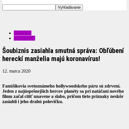
ŠOUBIZ
ZDRAVIE
Šoubiznis zasiahla smutná správa: Obľúbení
hereckí manželia majú koronavírus!
12. marca 2020
Fanúšikovia svetoznámeho hollywoodskeho páru sú zdrvení.
Jeden z najúspešnejších hercov planéty sa pri natáčaní nového
filmu začal cítiť unavene a slabo, pričom tieto príznaky neskôr
zasiahli i jeho drahú polovičku.