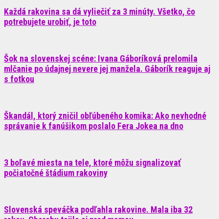
Každá rakovina sa dá vyliečiť za 3 minúty. Všetko, čo
potrebujete urobiť, je toto
Šok na slovenskej scéne: Ivana Gáboríková prelomila
mlčanie po údajnej nevere jej manžela. Gáborík reaguje aj
s fotkou
Škandál, ktorý zničil obľúbeného komika: Ako nevhodné
správanie k fanúšikom poslalo Fera Jokea na dno
3 boľavé miesta na tele, ktoré môžu signalizovať
počiatočné štádium rakoviny
Slovenská speváčka podľahla rakovine. Mala iba 32