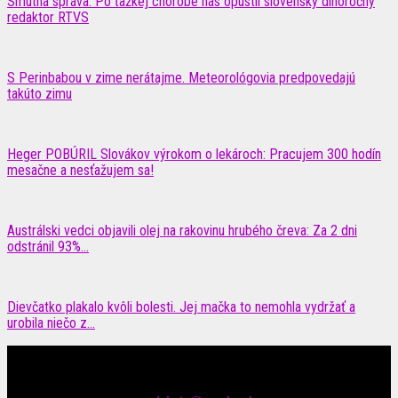
Smutná správa: Po ťažkej chorobe nás opustil slovenský dlhoročný
redaktor RTVS
S Perinbabou v zime nerátajme. Meteorológovia predpovedajú
takúto zimu
Heger POBÚRIL Slovákov výrokom o lekároch: Pracujem 300 hodín
mesačne a nesťažujem sa!
Austrálski vedci objavili olej na rakovinu hrubého čreva: Za 2 dni
odstránil 93%...
Dievčatko plakalo kvôli bolesti. Jej mačka to nemohla vydržať a
urobila niečo z...
Čítajte MAXimálne len na MAXkách Portál s denným prísunom
spáv zo šoubiznisu