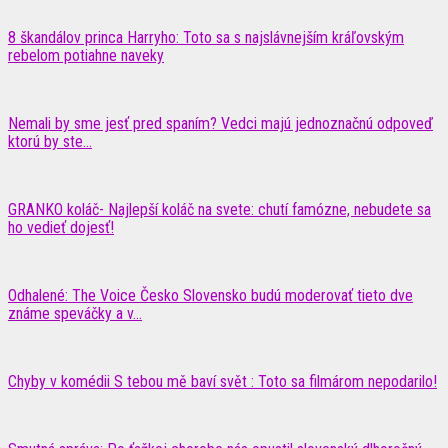
8 škandálov princa Harryho: Toto sa s najslávnejším kráľovským
rebelom potiahne naveky
Nemali by sme jesť pred spaním? Vedci majú jednoznačnú odpoveď
ktorú by ste...
GRANKO koláč- Najlepší koláč na svete: chutí famózne, nebudete sa
ho vedieť dojesť!
Odhalené: The Voice Česko Slovensko budú moderovať tieto dve
známe speváčky a v...
Chyby v komédii S tebou mě baví svět : Toto sa filmárom nepodarilo!