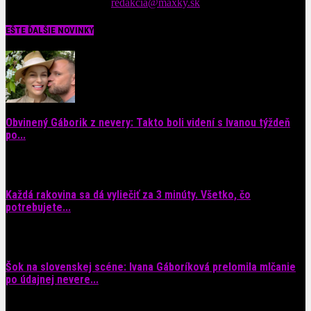
Tipy nám zasielajte na::
redakcia@maxky.sk
EŠTE ĎALŠIE NOVINKY
Obvinený Gáborik z nevery: Takto boli videní s Ivanou týždeň
po...
8. augusta 2026
Každá rakovina sa dá vyliečiť za 3 minúty. Všetko, čo
potrebujete...
6. augusta 2026
Šok na slovenskej scéne: Ivana Gáboríková prelomila mlčanie
po údajnej nevere...
4. augusta 2026