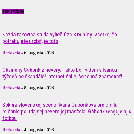
TOP TÝŽDŇA
Každá rakovina sa dá vyliečiť za 3 minúty. Všetko, čo
potrebujete urobiť, je toto
Redakcia
-
6. augusta 2026
Obvinený Gáborik z nevery: Takto boli videní s Ivanou
týždeň po škandále! Internet šalie, čo to má znamenať!
Redakcia
-
8. augusta 2026
Šok na slovenskej scéne: Ivana Gáboríková prelomila
mlčanie po údajnej nevere jej manžela. Gáborík reaguje aj s
fotkou
Redakcia
-
4. augusta 2026