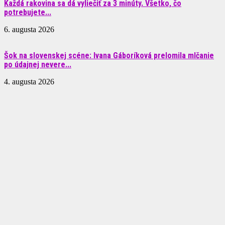
Každá rakovina sa dá vyliečiť za 3 minúty. Všetko, čo
potrebujete...
6. augusta 2026
Šok na slovenskej scéne: Ivana Gáboríková prelomila mlčanie
po údajnej nevere...
4. augusta 2026