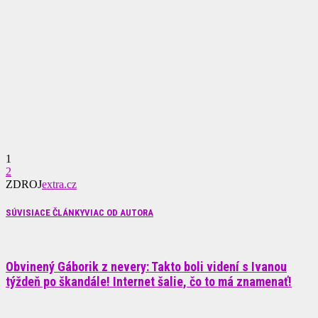
1
2
ZDROJ
extra.cz
SÚVISIACE ČLÁNKY
VIAC OD AUTORA
Obvinený Gáborik z nevery: Takto boli videní s Ivanou
týždeň po škandále! Internet šalie, čo to má znamenať!