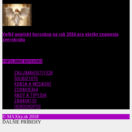
4. augusta 2026
Veľký anjelský horoskop na rok 2026 pre všetky znamenia
zverokruhu
29. júla 2026
POPULÁRNE KATEGÓRIE
ZAUJÍMAVOSTI
1328
ŠOUBIZ
1075
KRÁSA A MÓDA
392
ZDRAVIE
364
RADY A TIPY
304
ZÁBAVA
133
HOROSKOP
53
© MAXky.sk 2018
ĎALŠIE PRÍBEHY