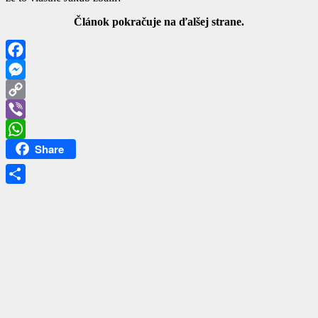
Článok pokračuje na ďalšej strane.
Facebook
Messenger
Copy
Link
Viber
Share
WhatsApp
Share