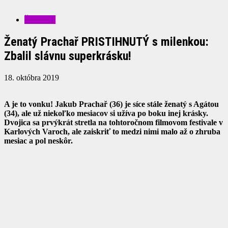
ŠOUBIZ
Ženatý Prachař PRISTIHNUTÝ s milenkou:
Zbalil slávnu superkrásku!
18. októbra 2019
A je to vonku! Jakub Prachař (36) je síce stále ženatý s Agátou
(34), ale už niekoľko mesiacov si užíva po boku inej krásky.
Dvojica sa prvýkrát stretla na tohtoročnom filmovom festivale v
Karlových Varoch, ale zaiskriť to medzi nimi malo až o zhruba
mesiac a pol neskôr.