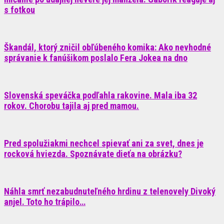
s fotkou
Škandál, ktorý zničil obľúbeného komika: Ako nevhodné
správanie k fanúšikom poslalo Fera Jokea na dno
Slovenská speváčka podľahla rakovine. Mala iba 32
rokov. Chorobu tajila aj pred mamou.
Pred spolužiakmi nechcel spievať ani za svet, dnes je
rocková hviezda. Spoznávate dieťa na obrázku?
Náhla smrť nezabudnuteľného hrdinu z telenovely Divoký
anjel. Toto ho trápilo…