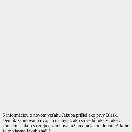
S informáciou o novom vzťahu Jakuba prišiel ako prvý Blesk.
Denník zamilovanú dvojicu nachytal, ako sa vedú ruka v ruke z
koncertu. Jakub sa zrejme zamiloval už pred nejakou dobou. A koho
že to vlastne Jakub zbalil?