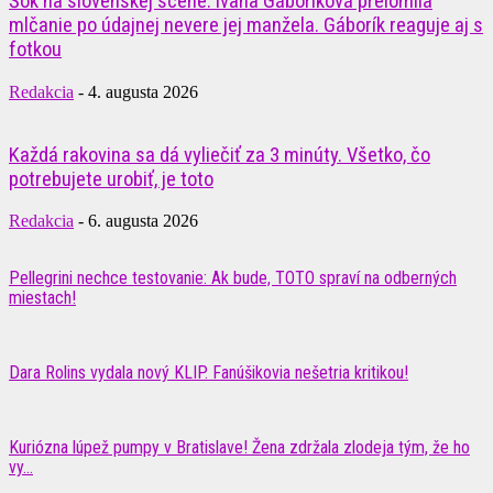
Šok na slovenskej scéne: Ivana Gáboríková prelomila
mlčanie po údajnej nevere jej manžela. Gáborík reaguje aj s
fotkou
Redakcia
-
4. augusta 2026
Každá rakovina sa dá vyliečiť za 3 minúty. Všetko, čo
potrebujete urobiť, je toto
Redakcia
-
6. augusta 2026
Pellegrini nechce testovanie: Ak bude, TOTO spraví na odberných
miestach!
Dara Rolins vydala nový KLIP. Fanúšikovia nešetria kritikou!
Kuriózna lúpež pumpy v Bratislave! Žena zdržala zlodeja tým, že ho
vy…