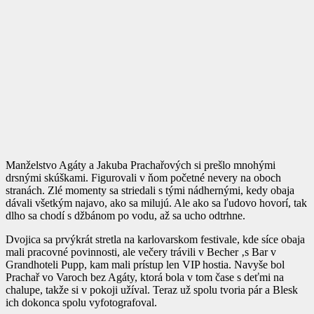
Manželstvo Agáty a Jakuba Prachařových si prešlo mnohými
drsnými skúškami. Figurovali v ňom početné nevery na oboch
stranách. Zlé momenty sa striedali s tými nádhernými, kedy obaja
dávali všetkým najavo, ako sa milujú. Ale ako sa ľudovo hovorí, tak
dlho sa chodí s džbánom po vodu, až sa ucho odtrhne.
Dvojica sa prvýkrát stretla na karlovarskom festivale, kde síce obaja
mali pracovné povinnosti, ale večery trávili v Becher ‚s Bar v
Grandhoteli Pupp, kam mali prístup len VIP hostia. Navyše bol
Prachař vo Varoch bez Agáty, ktorá bola v tom čase s deťmi na
chalupe, takže si v pokoji užíval. Teraz už spolu tvoria pár a Blesk
ich dokonca spolu vyfotografoval.