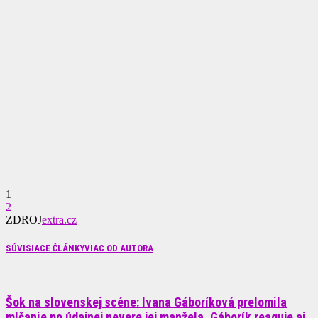
1
2
ZDROJ
extra.cz
SÚVISIACE ČLÁNKY
VIAC OD AUTORA
Šok na slovenskej scéne: Ivana Gáboríková prelomila
mlčanie po údajnej nevere jej manžela. Gáborík reaguje aj