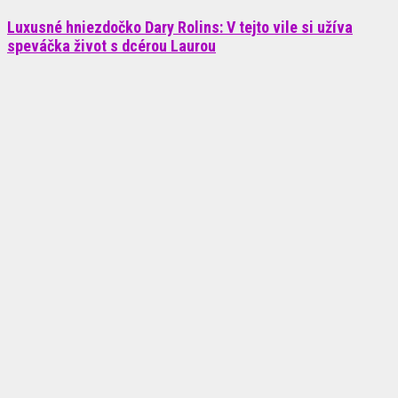
Luxusné hniezdočko Dary Rolins: V tejto vile si užíva
speváčka život s dcérou Laurou