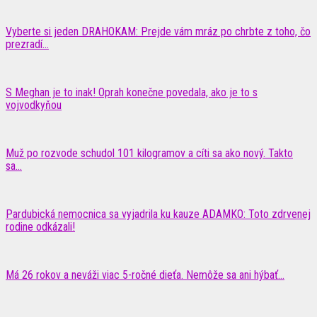
Vyberte si jeden DRAHOKAM: Prejde vám mráz po chrbte z toho, čo
prezradí...
S Meghan je to inak! Oprah konečne povedala, ako je to s
vojvodkyňou
Muž po rozvode schudol 101 kilogramov a cíti sa ako nový. Takto
sa...
Pardubická nemocnica sa vyjadrila ku kauze ADAMKO: Toto zdrvenej
rodine odkázali!
Má 26 rokov a neváži viac 5-ročné dieťa. Nemôže sa ani hýbať…