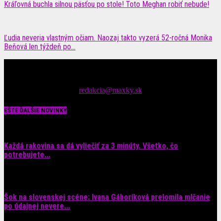
Kráľovná buchla silnou päsťou po stole! Toto Meghan robiť nebude!
Ľudia neveria vlastným očiam. Naozaj takto vyzerá 52-ročná Monika
Beňová len týždeň po...
Čítajte MAXimálne len na MAXkách Portál s denným prísunom
spáv zo šoubiznisu
Tipy nám zasielajte na::
redakcia@maxky.sk
EŠTE ĎALŠIE NOVINKY
Každá rakovina sa dá vyliečiť za 3 minúty. Všetko, čo
potrebujete...
6. augusta 2026
Šok na slovenskej scéne: Ivana Gáboríková prelomila mlčanie
po údajnej nevere...