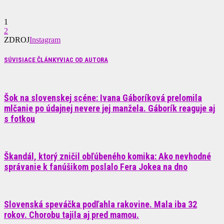
1
2
ZDROJ
Instagram
SÚVISIACE ČLÁNKY
VIAC OD AUTORA
Šok na slovenskej scéne: Ivana Gáboríková prelomila
mlčanie po údajnej nevere jej manžela. Gáborík reaguje aj
s fotkou
Škandál, ktorý zničil obľúbeného komika: Ako nevhodné
správanie k fanúšikom poslalo Fera Jokea na dno
Slovenská speváčka podľahla rakovine. Mala iba 32
rokov. Chorobu tajila aj pred mamou.