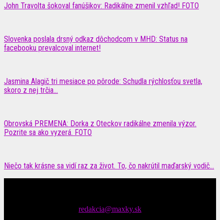
John Travolta šokoval fanúšikov: Radikálne zmenil vzhľad! FOTO
Slovenka poslala drsný odkaz dôchodcom v MHD: Status na
facebooku prevalcoval internet!
Jasmina Alagič tri mesiace po pôrode: Schudla rýchlosťou svetla,
skoro z nej trčia...
Obrovská PREMENA: Dorka z Oteckov radikálne zmenila výzor.
Pozrite sa ako vyzerá. FOTO
Niečo tak krásne sa vidí raz za život. To, čo nakrútil maďarský vodič...
Čítajte MAXimálne len na MAXkách Portál s denným prísunom
spáv zo šoubiznisu
Tipy nám zasielajte na::
redakcia@maxky.sk