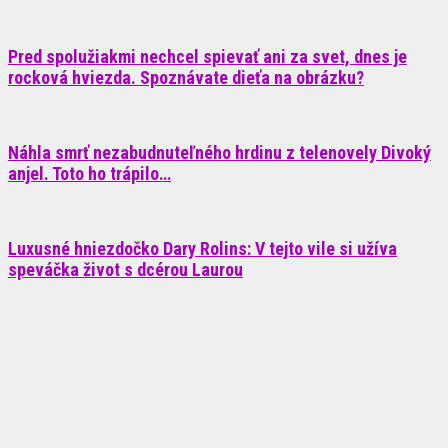
Pred spolužiakmi nechcel spievať ani za svet, dnes je
rocková hviezda. Spoznávate dieťa na obrázku?
Náhla smrť nezabudnuteľného hrdinu z telenovely Divoký
anjel. Toto ho trápilo…
Luxusné hniezdočko Dary Rolins: V tejto vile si užíva
speváčka život s dcérou Laurou