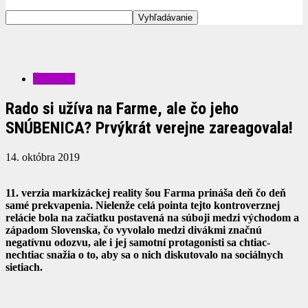
ŠOUBIZ
Rado si užíva na Farme, ale čo jeho
SNÚBENICA? Prvýkrát verejne zareagovala!
14. októbra 2019
11. verzia markizáckej reality šou Farma prináša deň čo deň
samé prekvapenia. Nielenže celá pointa tejto kontroverznej
relácie bola na začiatku postavená na súboji medzi východom a
západom Slovenska, čo vyvolalo medzi divákmi značnú
negatívnu odozvu, ale i jej samotní protagonisti sa chtiac-
nechtiac snažia o to, aby sa o nich diskutovalo na sociálnych
sietiach.