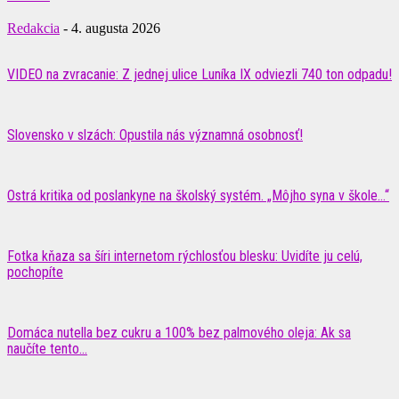
Redakcia
-
4. augusta 2026
VIDEO na zvracanie: Z jednej ulice Luníka IX odviezli 740 ton odpadu!
Slovensko v slzách: Opustila nás významná osobnosť!
Ostrá kritika od poslankyne na školský systém. „Môjho syna v škole…“
Fotka kňaza sa šíri internetom rýchlosťou blesku: Uvidíte ju celú,
pochopíte
Domáca nutella bez cukru a 100% bez palmového oleja: Ak sa
naučíte tento...