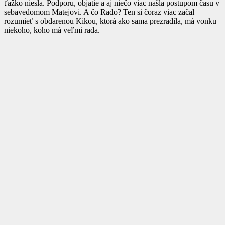
ťažko niesla. Podporu, objatie a aj niečo viac našla postupom času v
sebavedomom Matejovi. A čo Rado? Ten si čoraz viac začal
rozumieť s obdarenou Kikou, ktorá ako sama prezradila, má vonku
niekoho, koho má veľmi rada.