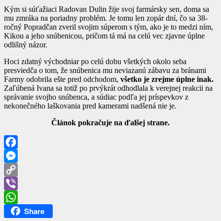
Kým si súťažiaci Radovan Dulin žije svoj farmársky sen, doma sa
mu zmráka na poriadny problém. Je tomu len zopár dní, čo sa 38-
ročný Popradčan zveril svojim súperom s tým, ako je to medzi ním,
Kikou a jeho snúbenicou, pričom tá má na celú vec zjavne úplne
odlišný názor.
Hoci zdatný východniar po celú dobu všetkých okolo seba
presviedča o tom, že snúbenica mu neviazanú zábavu za bránami
Farmy odobrila ešte pred odchodom,
všetko je zrejme úplne inak.
Zaľúbená Ivana sa totiž po prvýkrát odhodlala k verejnej reakcii na
správanie svojho snúbenca, a súdiac podľa jej príspevkov z
nekonečného laškovania pred kamerami nadšená nie je.
Článok pokračuje na ďalšej strane.
Facebook
Messenger
Copy
Link
Viber
Share
WhatsApp