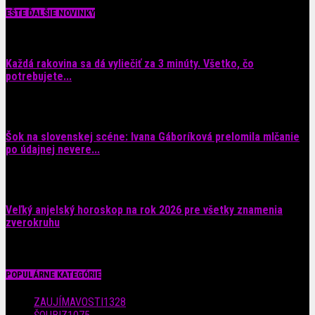
EŠTE ĎALŠIE NOVINKY
Každá rakovina sa dá vyliečiť za 3 minúty. Všetko, čo
potrebujete...
6. augusta 2026
Šok na slovenskej scéne: Ivana Gáboríková prelomila mlčanie
po údajnej nevere...
4. augusta 2026
Veľký anjelský horoskop na rok 2026 pre všetky znamenia
zverokruhu
29. júla 2026
POPULÁRNE KATEGÓRIE
ZAUJÍMAVOSTI
1328