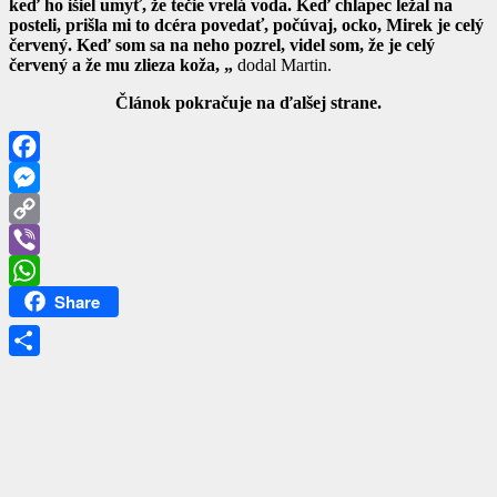
keď ho išiel umyť, že tečie vrelá voda. Keď chlapec ležal na
posteli, prišla mi to dcéra povedať, počúvaj, ocko, Mirek je celý
červený. Keď som sa na neho pozrel, videl som, že je celý
červený a že mu zlieza koža, „
dodal Martin.
Článok pokračuje na ďalšej strane.
Facebook
Messenger
Copy
Link
Viber
Share
WhatsApp
Share