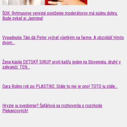
ŠOK: Rytmusove verejné poníženie moderátorov má súdnu dohru.
Bude pykať aj Jasmina!
Vypadnutie Táni dá Peter vyžrať všetkým na farme. A obzvlášť týmto
dvom…
Žena kúpila DETSKÝ SIRUP proti kašľu jeden na Slovensku, druhý v
zahraničí. TEN...
Dara Rolins rok po PLASTIKE: Stále to nie je ono! TOTO ju stále...
Hryzie ju svedomie? Šafářová sa rozhovorila o rozchode
Plekancových!