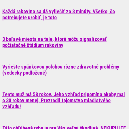
Každá rakovina sa dá vyliečiť za 3 minúty. Všetko, čo
potrebujete urobiť, je toto
3 boľavé miesta na tele, ktoré môžu signalizovať
počiatočné štádium rakoviny
Vyriešte spánkovou polohou rôzne zdravotné problémy
(vedecky podložené)
Tento muž má 58 rokov. Jeho vzhľad pripomína akoby mal
o 30 rokov menej. Prezradil tajomstvo mladistvého
vzhľadu!
Táto obľúbená ryba je pre Vás veľmi škodlivá. NEKUPUJTE