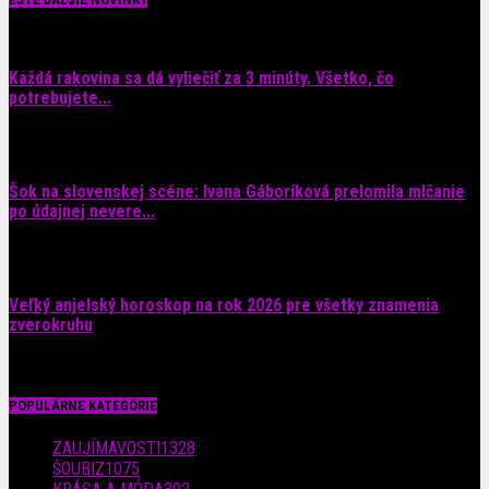
Každá rakovina sa dá vyliečiť za 3 minúty. Všetko, čo
potrebujete...
6. augusta 2026
Šok na slovenskej scéne: Ivana Gáboríková prelomila mlčanie
po údajnej nevere...
4. augusta 2026
Veľký anjelský horoskop na rok 2026 pre všetky znamenia
zverokruhu
29. júla 2026
POPULÁRNE KATEGÓRIE
ZAUJÍMAVOSTI
1328
ŠOUBIZ
1075