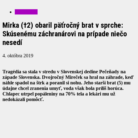
ZDRAVIE
Mirka (†2) obaril päťročný brat v sprche:
Skúsenému záchranárovi na prípade niečo
nesedí
4. októbra 2019
Tragédia sa stala v stredu v Slovenskej dedine Pečeňady na
západe Slovenska. Dvojročný Mireček sa hral na záhrade, keď
náhle spadol na štrk a poranil si nohu. Jeho starší brat (5) mu
údajne chcel zranenia umyť, voda však bola príliš horúca.
Chlapec utrpel popáleniny na 70% tela a lekári mu už
nedokázali pomôcť.