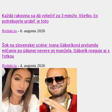
Každá rakovina sa dá vyliečiť za 3 minúty. Všetko, čo
potrebujete urobiť, je toto
Redakcia
-
6. augusta 2026
Šok na slovenskej scéne: Ivana Gáboríková prelomila
mlčanie po údajnej nevere jej manžela. Gáborík reaguje aj s
fotkou
Redakcia
-
4. augusta 2026