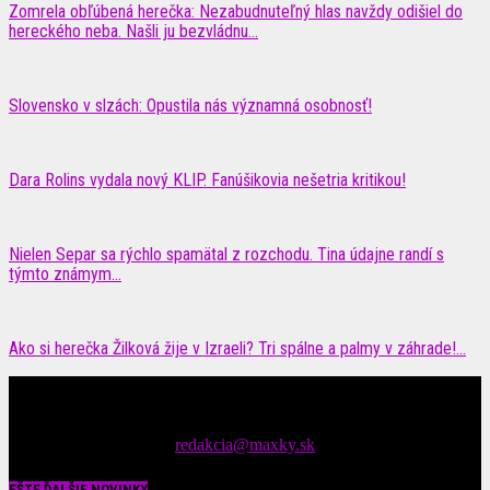
Zomrela obľúbená herečka: Nezabudnuteľný hlas navždy odišiel do
hereckého neba. Našli ju bezvládnu...
Slovensko v slzách: Opustila nás významná osobnosť!
Dara Rolins vydala nový KLIP. Fanúšikovia nešetria kritikou!
Nielen Separ sa rýchlo spamätal z rozchodu. Tina údajne randí s
týmto známym...
Ako si herečka Žilková žije v Izraeli? Tri spálne a palmy v záhrade!...
Čítajte MAXimálne len na MAXkách Portál s denným prísunom
spáv zo šoubiznisu
Tipy nám zasielajte na::
redakcia@maxky.sk
EŠTE ĎALŠIE NOVINKY