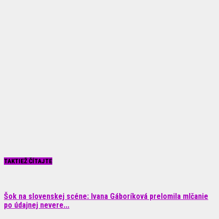
TAKTIEŽ ČÍTAJTE
Šok na slovenskej scéne: Ivana Gáboríková prelomila mlčanie
po údajnej nevere...