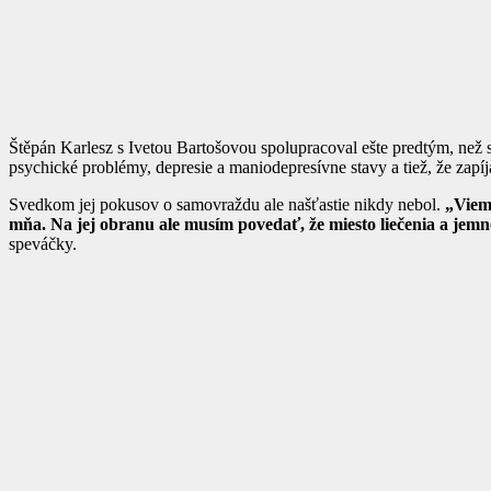
Štěpán Karlesz s Ivetou Bartošovou spolupracoval ešte predtým, než
psychické problémy, depresie a maniodepresívne stavy a tiež, že zapíja
Svedkom jej pokusov o samovraždu ale našťastie nikdy nebol.
„Viem,
mňa. Na jej obranu ale musím povedať, že miesto liečenia a jemne
speváčky.