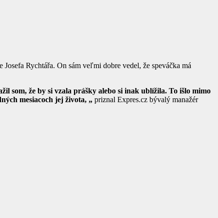
ne Josefa Rychtářa. On sám veľmi dobre vedel, že speváčka má
žil som, že by si vzala prášky alebo si inak ublížila. To išlo mimo
dných mesiacoch jej života, „
priznal Expres.cz bývalý manažér