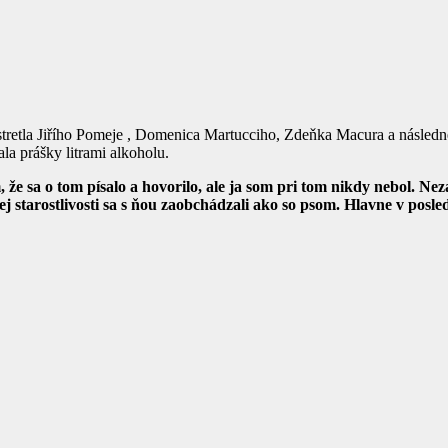
 stretla Jiřího Pomeje , Domenica Martucciho, Zdeňka Macura a násled
la prášky litrami alkoholu.
 že sa o tom písalo a hovorilo, ale ja som pri tom nikdy nebol. Neza
j starostlivosti sa s ňou zaobchádzali ako so psom. Hlavne v posle