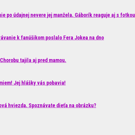
e po údajnej nevere jej manžela. Gáborík reaguje aj s fotkou
rávanie k fanúšikom poslalo Fera Jokea na dno
Chorobu tajila aj pred mamou.
iem! Jej hlášky vás pobavia!
ková hviezda. Spoznávate dieťa na obrázku?