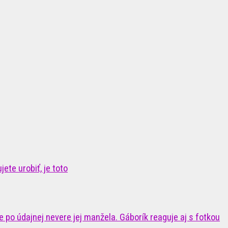
ete urobiť, je toto
 po údajnej nevere jej manžela. Gáborík reaguje aj s fotkou