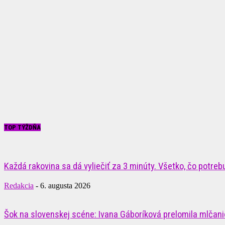
TOP TÝŽDŇA
Každá rakovina sa dá vyliečiť za 3 minúty. Všetko, čo potrebuj
Redakcia
-
6. augusta 2026
Šok na slovenskej scéne: Ivana Gáboríková prelomila mlčanie