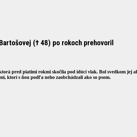
artošovej († 48) po rokoch prehovoril
torá pred piatimi rokmi skočila pod idúci vlak. Bol svedkom jej a
mi, ktorí s ňou podľa neho zaobchádzali ako so psom.