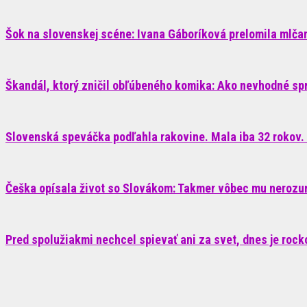
Šok na slovenskej scéne: Ivana Gáboríková prelomila mlčani
Škandál, ktorý zničil obľúbeného komika: Ako nevhodné sp
Slovenská speváčka podľahla rakovine. Mala iba 32 rokov. 
Češka opísala život so Slovákom: Takmer vôbec mu nerozum
Pred spolužiakmi nechcel spievať ani za svet, dnes je roc