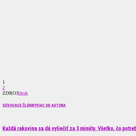
1
2
ZDROJ
blesk
SÚVISIACE ČLÁNKY
VIAC OD AUTORA
Každá rakovina sa dá vyliečiť za 3 minúty. Všetko, čo potrebu