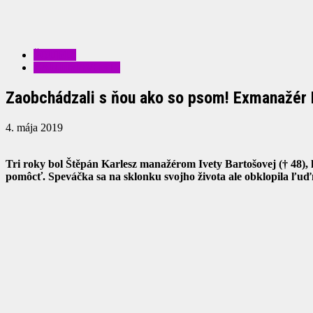
ŠOUBIZ
ZAUJÍMAVOSTI
Zaobchádzali s ňou ako so psom! Exmanažér B
4. mája 2019
Tri roky bol Štěpán Karlesz manažérom Ivety Bartošovej († 48), k
pomôcť. Speváčka sa na sklonku svojho života ale obklopila ľuď