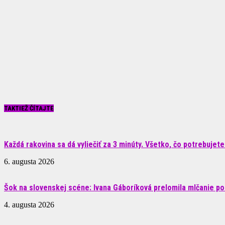
TAKTIEŽ ČÍTAJTE
Každá rakovina sa dá vyliečiť za 3 minúty. Všetko, čo potrebujete.
6. augusta 2026
Šok na slovenskej scéne: Ivana Gáboríková prelomila mlčanie po 
4. augusta 2026