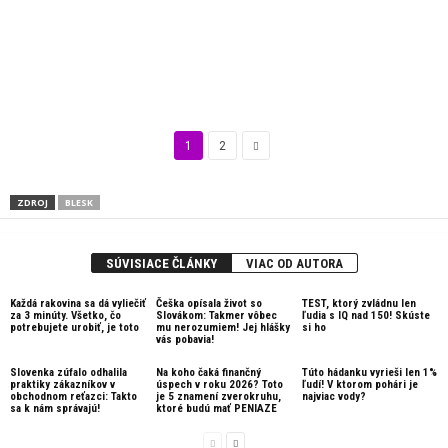
1
2
ZDROJ
BLESK
SÚVISIACE ČLÁNKY
VIAC OD AUTORA
Každá rakovina sa dá vyliečiť
Češka opísala život so
TEST, ktorý zvládnu len
za 3 minúty. Všetko, čo
Slovákom: Takmer vôbec
ľudia s IQ nad 150! Skúste
potrebujete urobiť, je toto
mu nerozumiem! Jej hlášky
si ho
vás pobavia!
Slovenka zúfalo odhalila
Na koho čaká finančný
Túto hádanku vyrieši len 1%
praktiky zákazníkov v
úspech v roku 2026? Toto
ľudí! V ktorom pohári je
obchodnom reťazci: Takto
je 5 znamení zverokruhu,
najviac vody?
sa k nám správajú!
ktoré budú mať PENIAZE