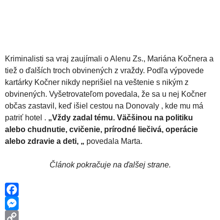
Kriminalisti sa vraj zaujímali o Alenu Zs., Mariána Kočnera a
tiež o ďalších troch obvinených z vraždy. Podľa výpovede
kartárky Kočner nikdy neprišiel na veštenie s nikým z
obvinených. Vyšetrovateľom povedala, že sa u nej Kočner
občas zastavil, keď išiel cestou na Donovaly , kde mu má
patriť hotel .
„Vždy zadal tému. Väčšinou na politiku
alebo chudnutie, cvičenie, prírodné liečivá, operácie
alebo zdravie a deti, „
povedala Marta.
Článok pokračuje na ďalšej strane.
F
a
M