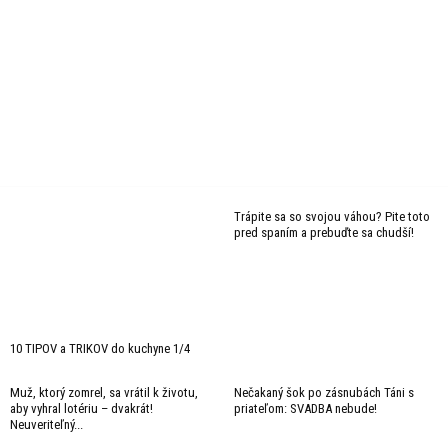
Trápite sa so svojou váhou? Pite toto
pred spaním a prebuďte sa chudší!
10 TIPOV a TRIKOV do kuchyne 1/4
Muž, ktorý zomrel, sa vrátil k životu,
Nečakaný šok po zásnubách Táni s
aby vyhral lotériu – dvakrát!
priateľom: SVADBA nebude!
Neuveriteľný...