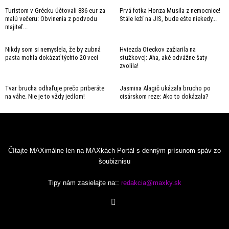
Turistom v Grécku účtovali 836 eur za
Prvá fotka Honza Musila z nemocnice!
malú večeru: Obvinenia z podvodu
Stále leží na JIS, bude ešte niekedy...
majiteľ...
Nikdy som si nemyslela, že by zubná
Hviezda Oteckov zažiarila na
pasta mohla dokázať týchto 20 vecí
stužkovej: Aha, aké odvážne šaty
zvolila!
Tvar brucha odhaľuje prečo priberáte
Jasmina Alagič ukázala brucho po
na váhe. Nie je to vždy jedlom!
cisárskom reze: Ako to dokázala?
Čítajte MAXimálne len na MAXkách Portál s denným prísunom spáv zo
šoubiznisu
Tipy nám zasielajte na::
redakcia@maxky.sk