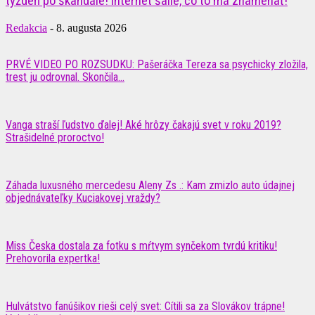
týždeň po škandále! Internet šalie, čo to má znamenať!
Redakcia
-
8. augusta 2026
PRVÉ VIDEO PO ROZSUDKU: Pašeráčka Tereza sa psychicky zložila,
trest ju odrovnal. Skončila...
Vanga straší ľudstvo ďalej! Aké hrôzy čakajú svet v roku 2019?
Strašidelné proroctvo!
Záhada luxusného mercedesu Aleny Zs .: Kam zmizlo auto údajnej
objednávateľky Kuciakovej vraždy?
Miss Česka dostala za fotku s mŕtvym synčekom tvrdú kritiku!
Prehovorila expertka!
Hulvátstvo fanúšikov rieši celý svet: Cítili sa za Slovákov trápne!