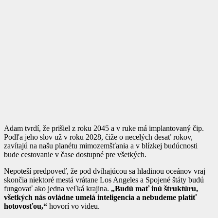
Adam tvrdí, že prišiel z roku 2045 a v ruke má implantovaný čip.
Podľa jeho slov už v roku 2028, čiže o necelých desať rokov,
zavítajú na našu planétu mimozemšťania a v blízkej budúcnosti
bude cestovanie v čase dostupné pre všetkých.
Nepoteší predpoveď, že pod dvíhajúcou sa hladinou oceánov vraj
skončia niektoré mestá vrátane Los Angeles a Spojené štáty budú
fungovať ako jedna veľká krajina.
„Budú mať inú štruktúru,
všetkých nás ovládne umelá inteligencia a nebudeme platiť
hotovosťou,“
hovorí vo videu.