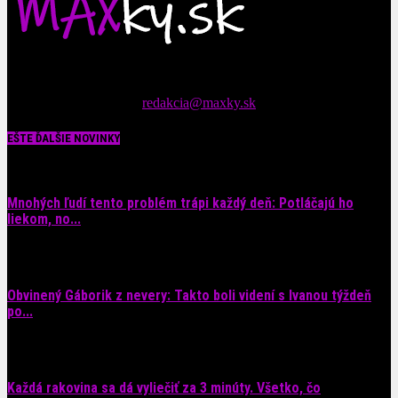
Čítajte MAXimálne len na MAXkách Portál s denným prísunom
spáv zo šoubiznisu
Tipy nám zasielajte na::
redakcia@maxky.sk
EŠTE ĎALŠIE NOVINKY
Mnohých ľudí tento problém trápi každý deň: Potláčajú ho
liekom, no...
9. augusta 2026
Obvinený Gáborik z nevery: Takto boli videní s Ivanou týždeň
po...
8. augusta 2026
Každá rakovina sa dá vyliečiť za 3 minúty. Všetko, čo