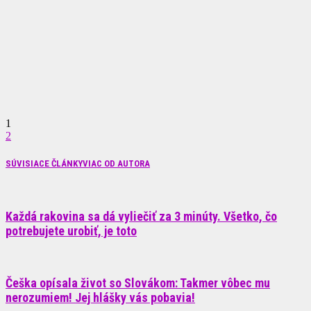
1
2
SÚVISIACE ČLÁNKY
VIAC OD AUTORA
Každá rakovina sa dá vyliečiť za 3 minúty. Všetko, čo
potrebujete urobiť, je toto
Češka opísala život so Slovákom: Takmer vôbec mu
nerozumiem! Jej hlášky vás pobavia!