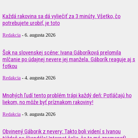
Každá rakovina sa dá vyliečiť za 3 minúty. Všetko, čo
potrebujete urobiť, je toto
Redakcia
-
6. augusta 2026
Šok na slovenskej scéne: Ivana Gáboríková prelomila
mlčanie po údajnej nevere jej manžela. Gáborík reaguje aj s
fotkou
Redakcia
-
4. augusta 2026
Mnohých ľudí tento problém trápi každý deň: Potláčajú ho
liekom, no môže byť príznakom rakoviny!
Redakcia
-
9. augusta 2026
Obvinený Gáborik z nevery: Takto boli videní s Ivanou