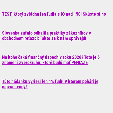
TEST, ktorý zvládnu len ľudia s IQ nad 150! Skúste si ho
Slovenka zúfalo odhalila praktiky zákazníkov v
obchodnom reťazci: Takto sa k nám správajú!
Na koho čaká finančný úspech v roku 2026? Toto je 5
znamení zverokruhu, ktoré budú mať PENIAZE
Túto hádanku vyrieši len 1% ľudí! V ktorom pohári je
najviac vody?