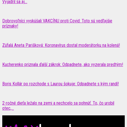
Vyjadril sa aj...
Dobrovoľníci vyskúšali VAKCÍNU proti Covid: Toto sú vedľajšie
príznaky!
Zúfalá Aneta Parišková: Koronavírus dostal moderátorku na kolená!
Kucherenko priznala ďalší zákrok: Odpadnete, ako vyzerala predtým!
Boris Kollár po rozchode s Laurou šokuje: Odpadnete s kým randí!
2-ročné dieťa ležalo na zemi a nechcelo sa pohnúť. To, čo urobil
otec,...