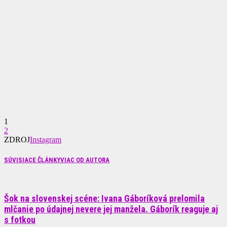
1
2
ZDROJ
Instagram
SÚVISIACE ČLÁNKY
VIAC OD AUTORA
Šok na slovenskej scéne: Ivana Gáboríková prelomila
mlčanie po údajnej nevere jej manžela. Gáborík reaguje aj
s fotkou