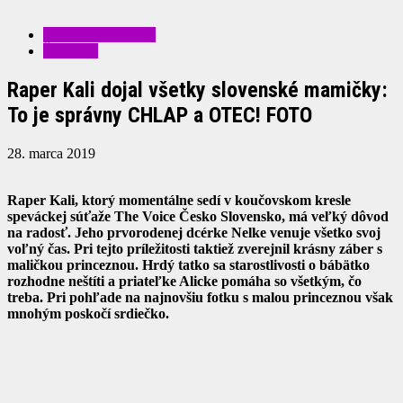
KRÁSA A MÓDA
ŠOUBIZ
Raper Kali dojal všetky slovenské mamičky:
To je správny CHLAP a OTEC! FOTO
28. marca 2019
Raper Kali, ktorý momentálne sedí v koučovskom kresle
speváckej súťaže The Voice Česko Slovensko, má veľký dôvod
na radosť. Jeho prvorodenej dcérke Nelke venuje všetko svoj
voľný čas. Pri tejto príležitosti taktiež zverejnil krásny záber s
maličkou princeznou.
Hrdý tatko sa starostlivosti o bábätko
rozhodne neštíti a priateľke Alicke pomáha so všetkým, čo
treba. Pri pohľade na najnovšiu fotku s malou princeznou však
mnohým poskočí srdiečko.