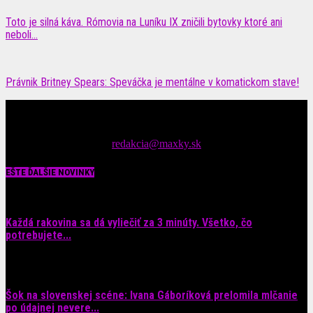
Toto je silná káva. Rómovia na Luníku IX zničili bytovky ktoré ani
neboli...
Právnik Britney Spears: Speváčka je mentálne v komatickom stave!
Čítajte MAXimálne len na MAXkách Portál s denným prísunom
spáv zo šoubiznisu
Tipy nám zasielajte na::
redakcia@maxky.sk
EŠTE ĎALŠIE NOVINKY
Každá rakovina sa dá vyliečiť za 3 minúty. Všetko, čo
potrebujete...
6. augusta 2026
Šok na slovenskej scéne: Ivana Gáboríková prelomila mlčanie
po údajnej nevere...