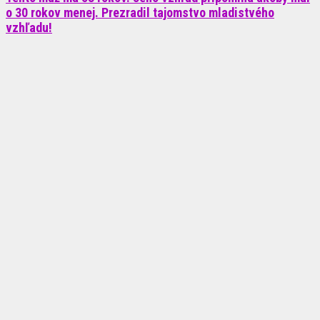
o 30 rokov menej. Prezradil tajomstvo mladistvého
vzhľadu!