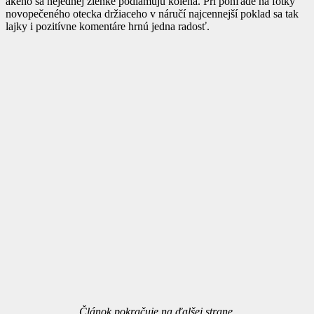
akého sa nejednej žienke podlamujú kolená. Pri pohľade na fotky
novopečeného otecka držiaceho v náručí najcennejší poklad sa tak
lajky i pozitívne komentáre hrnú jedna radosť.
Článok pokračuje na ďalšej strane.