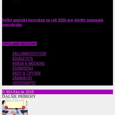
4. augusta 2026
Veľký anjelský horoskop na rok 2026 pre všetky znamenia
zverokruhu
29. júla 2026
POPULÁRNE KATEGÓRIE
ZAUJÍMAVOSTI
1328
ŠOUBIZ
1075
KRÁSA A MÓDA
392
ZDRAVIE
364
RADY A TIPY
304
ZÁBAVA
133
HOROSKOP
53
© MAXky.sk 2018
ĎALŠIE PRÍBEHY