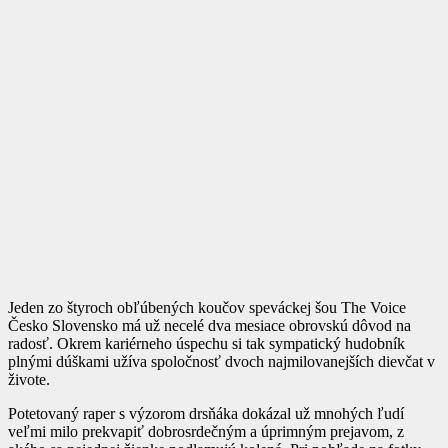
Jeden zo štyroch obľúbených koučov speváckej šou The Voice
Česko Slovensko má už necelé dva mesiace obrovskú dôvod na
radosť. Okrem kariérneho úspechu si tak sympatický hudobník
plnými dúškami užíva spoločnosť dvoch najmilovanejších dievčat v
živote.
Potetovaný raper s výzorom drsňáka dokázal už mnohých ľudí
veľmi milo prekvapiť dobrosrdečným a úprimným prejavom, z