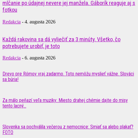
mlčanie po údajnej nevere jej manžela. Gáborík reaguje aj s
fotkou
Redakcia
-
4. augusta 2026
Každá rakovina sa dá vyliečiť za 3 minúty. Všetko, čo
potrebujete urobiť, je toto
Redakcia
-
6. augusta 2026
Drevo pre Rómov vraj zadarmo. Toto nemôžu myslieť vážne. Slováci
sa búria!
Za málo peňazí veľa muziky: Miesto drahej chémie dajte do misy
tento lacný...
Slovenka sa pochválila večerou z nemocnice: Smiať sa alebo plakať?
FOTO