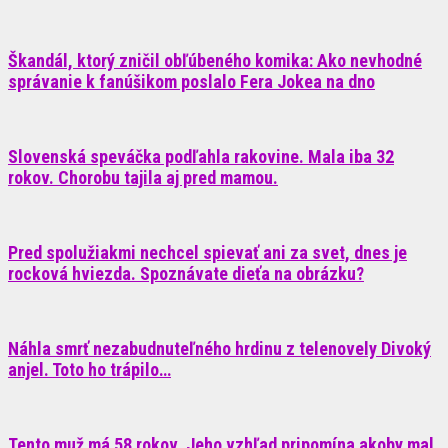
Škandál, ktorý zničil obľúbeného komika: Ako nevhodné
správanie k fanúšikom poslalo Fera Jokea na dno
Slovenská speváčka podľahla rakovine. Mala iba 32
rokov. Chorobu tajila aj pred mamou.
Pred spolužiakmi nechcel spievať ani za svet, dnes je
rocková hviezda. Spoznávate dieťa na obrázku?
Náhla smrť nezabudnuteľného hrdinu z telenovely Divoký
anjel. Toto ho trápilo…
Tento muž má 58 rokov. Jeho vzhľad pripomína akoby mal