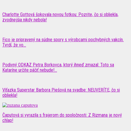
Charlotte Gottová šokovala novou fotkou: Pozrite, čo si obliekla,
zvodnejšia nikdy nebola!
Fico je pripravený na súdne spory s výrobcami pochybných vakcín.
Tvrdí, že vo...
Podivný ODKAZ Petra Borkovca, ktorý ihneď zmazal: Toto sa
Kataríne určite páčiť nebude!...
Víťazka Superstar Barbora Piešová na svadbe: NEUVERÍTE, čo si
obliekla!
Čaputová si vyrazila s frajerom do spoločnosti: Z Rizmana je nový
chlap!