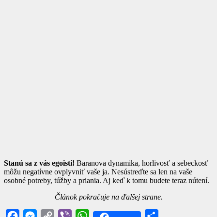
Stanú sa z vás egoisti!
Baranova dynamika, horlivosť a sebeckosť
môžu negatívne ovplyvniť vaše ja. Nesústreďte sa len na vaše
osobné potreby, túžby a priania. Aj keď k tomu budete teraz nútení.
Článok pokračuje na ďalšej strane.
Facebook
Messenger
Copy
Viber
WhatsApp
Share