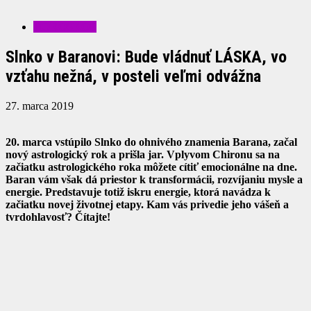
HOROSKOP
Slnko v Baranovi: Bude vládnuť LÁSKA, vo
vzťahu nežná, v posteli veľmi odvážna
27. marca 2019
20. marca vstúpilo Slnko do ohnivého znamenia Barana, začal
nový astrologický rok a prišla jar. Vplyvom Chironu sa na
začiatku astrologického roka môžete cítiť emocionálne na dne.
Baran vám však dá priestor k transformácii, rozvíjaniu mysle a
energie. Predstavuje totiž iskru energie, ktorá navádza k
začiatku novej životnej etapy. Kam vás privedie jeho vášeň a
tvrdohlavosť? Čítajte!