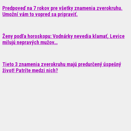
Predpoveď na 7 rokov pre všetky znamenia zverokruhu.
Umožní vám to vopred sa pripraviť.
Ženy podľa horoskopu: Vodnárky nevedia klamať, Levice
milujú nepravých mužov…
Tieto 3 znamenia zverokruhu majú predurčený úspešný
život! Patríte medzi nich?