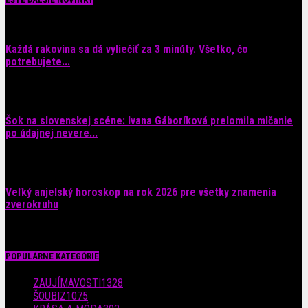
Každá rakovina sa dá vyliečiť za 3 minúty. Všetko, čo
potrebujete...
6. augusta 2026
Šok na slovenskej scéne: Ivana Gáboríková prelomila mlčanie
po údajnej nevere...
4. augusta 2026
Veľký anjelský horoskop na rok 2026 pre všetky znamenia
zverokruhu
29. júla 2026
POPULÁRNE KATEGÓRIE
ZAUJÍMAVOSTI
1328
ŠOUBIZ
1075