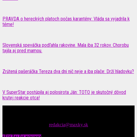
PRAVDA o hereckých platoch počas karantény: Vláda sa vyjadrila k
téme!
Slovenská speváčka podľahla rakovine. Mala iba 32 rokov. Chorobu
tajila aj pred mamou.
Zrútená pašeráčka Tereza dva dni nič neje a iba plače: Drží hladovku?
V SuperStar postúpila aj polosirota Ján: TOTO je skutočný dôvod
krutej reakcie otca!
Čítajte MAXimálne len na MAXkách Portál s denným prísunom
spáv zo šoubiznisu
Tipy nám zasielajte na::
redakcia@maxky.sk
EŠTE ĎALŠIE NOVINKY