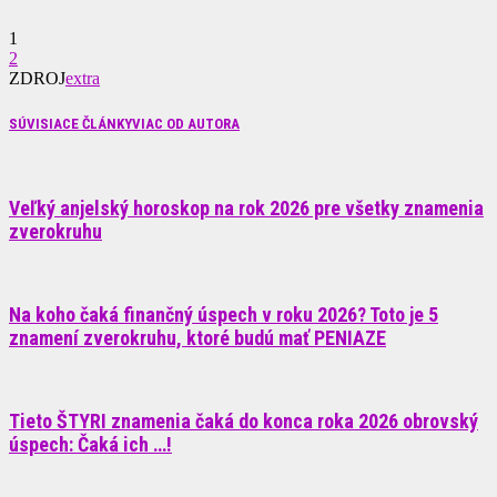
1
2
ZDROJ
extra
SÚVISIACE ČLÁNKY
VIAC OD AUTORA
Veľký anjelský horoskop na rok 2026 pre všetky znamenia
zverokruhu
Na koho čaká finančný úspech v roku 2026? Toto je 5
znamení zverokruhu, ktoré budú mať PENIAZE
Tieto ŠTYRI znamenia čaká do konca roka 2026 obrovský
úspech: Čaká ich …!