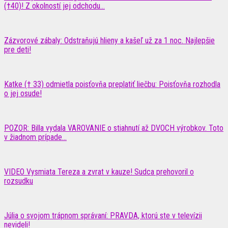
(†40)! Z okolností jej odchodu...
Zázvorové zábaly: Odstraňujú hlieny a kašeľ už za 1 noc. Najlepšie
pre deti!
Katke († 33) odmietla poisťovňa preplatiť liečbu: Poisťovňa rozhodla
o jej osude!
POZOR: Billa vydala VAROVANIE o stiahnutí až DVOCH výrobkov. Toto
v žiadnom prípade...
VIDEO Vysmiata Tereza a zvrat v kauze! Sudca prehovoril o
rozsudku
Júlia o svojom trápnom správaní: PRAVDA, ktorú ste v televízii
nevideli!