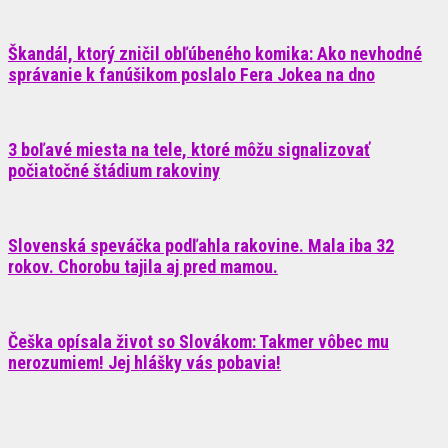
Škandál, ktorý zničil obľúbeného komika: Ako nevhodné
správanie k fanúšikom poslalo Fera Jokea na dno
3 boľavé miesta na tele, ktoré môžu signalizovať
počiatočné štádium rakoviny
Slovenská speváčka podľahla rakovine. Mala iba 32
rokov. Chorobu tajila aj pred mamou.
Češka opísala život so Slovákom: Takmer vôbec mu
nerozumiem! Jej hlášky vás pobavia!