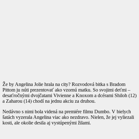
Že by Angelina Jolie hrala na city? Rozvodová bitka s Bradom
Pittom ju núti prezentovať ako vzornú matku. So svojimi deťmi –
desaťročnými dvojčatami Vivienne a Knoxom a dcérami Shiloh (12)
a Zaharou (14) chodí na jednu akciu za druhou.
Nedávno s nimi bola videná na premiére filmu Dumbo. V bielych
šatách vyzerala Angelina viac ako nezdravo. Nielen, že jej vyliezali
kosti, ale okolie desila aj vystúpenými žilami.