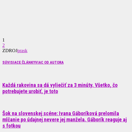
1
2
ZDROJ
prask
SÚVISIACE ČLÁNKY
VIAC OD AUTORA
Každá rakovina sa dá vyliečiť za 3 minúty. Všetko, čo
potrebujete urobiť, je toto
Šok na slovenskej scéne: Ivana Gáboríková prelomila
mlčanie po údajnej nevere jej manžela. Gáborík reaguje aj
s fotkou