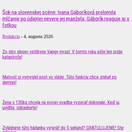
Šok na slovenskej scéne: Ivana Gáboríková prelomila
mlčanie po údajnej nevere jej manžela. Gáborík reaguje aj s
fotkou
Redakcia
-
4. augusta 2026
Zo slov slepej veštkyne Vangy mrazí: V tomto roku ešte len príde
katastrofa!
Matovič si vymyslel post vo vláde: Túto funkciu chce získať po
demisii!
Žena s 130kg chcela na svojej svadbe vyzerať dokonale. Keď ju
uvidíte, odpadnete!
Zvládnete túto hádanku vyriešiť do 5 sekúnd? GRATULUJEME! Ste