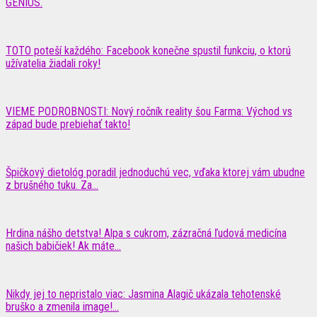
GÉNIUS.
TOTO poteší každého: Facebook konečne spustil funkciu, o ktorú
užívatelia žiadali roky!
VIEME PODROBNOSTI: Nový ročník reality šou Farma: Východ vs
západ bude prebiehať takto!
Špičkový dietológ poradil jednoduchú vec, vďaka ktorej vám ubudne
z brušného tuku. Za...
Hrdina nášho detstva! Alpa s cukrom, zázračná ľudová medicína
našich babičiek! Ak máte...
Nikdy jej to nepristalo viac: Jasmina Alagič ukázala tehotenské
bruško a zmenila image!...