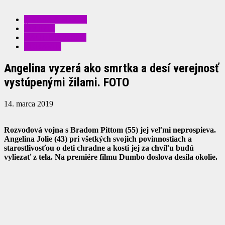
KRÁSA A MÓDA
ŠOUBIZ
ZAUJÍMAVOSTI
ZDRAVIE
Angelina vyzerá ako smrtka a desí verejnosť
vystúpenými žilami. FOTO
14. marca 2019
Rozvodová vojna s Bradom Pittom (55) jej veľmi neprospieva.
Angelina Jolie (43) pri všetkých svojich povinnostiach a
starostlivosťou o deti chradne a kosti jej za chvíľu budú
vyliezať z tela. Na premiére filmu Dumbo doslova desila okolie.