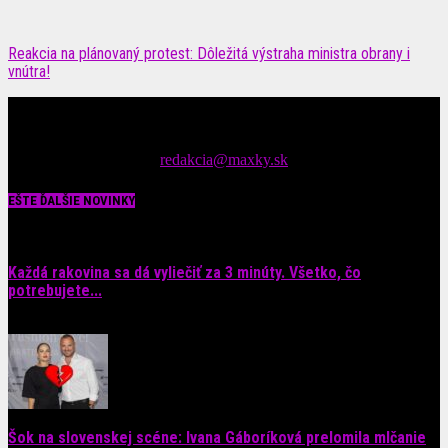
Reakcia na plánovaný protest: Dôležitá výstraha ministra obrany i
vnútra!
Čítajte MAXimálne len na MAXkách Portál s denným prísunom
spáv zo šoubiznisu
Tipy nám zasielajte na::
redakcia@maxky.sk
EŠTE ĎALŠIE NOVINKY
Každá rakovina sa dá vyliečiť za 3 minúty. Všetko, čo
potrebujete...
6. augusta 2026
Šok na slovenskej scéne: Ivana Gáboríková prelomila mlčanie