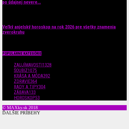
po údajnej nevere...
4. augusta 2026
Veľký anjelský horoskop na rok 2026 pre všetky znamenia
zverokruhu
29. júla 2026
POPULÁRNE KATEGÓRIE
ZAUJÍMAVOSTI
1328
ŠOUBIZ
1075
KRÁSA A MÓDA
392
ZDRAVIE
364
RADY A TIPY
304
ZÁBAVA
133
HOROSKOP
53
© MAXky.sk 2018
ĎALŠIE PRÍBEHY