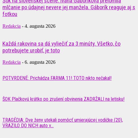
Šok na slovenskej scéne: Ivana Gáboríková prelomila
mlčanie po údajnej nevere jej manžela. Gáborík reaguje aj s
fotkou
Redakcia
-
4. augusta 2026
Každá rakovina sa dá vyliečiť za 3 minúty. Všetko, čo
potrebujete urobiť, je toto
Redakcia
-
6. augusta 2026
POTVRDENÉ: Prichádza FARMA 11! TOTO nikto nečakal!
ŠOK Plačkovú krátko po zrušení obvinenia ZADRŽALI na letisku!
TRAGÉDIA: Dve ženy utekali pomôcť umierajúcej vodičke (20),
VRAZILO DO NICH auto v...