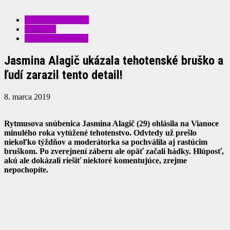
KRÁSA A MÓDA
ŠOUBIZ
ZAUJÍMAVOSTI
Jasmina Alagič ukázala tehotenské bruško a
ľudí zarazil tento detail!
8. marca 2019
Rytmusova snúbenica Jasmina Alagič (29) ohlásila na Vianoce
minulého roka vytúžené tehotenstvo. Odvtedy už prešlo
niekoľko týždňov a moderátorka sa pochválila aj rastúcim
bruškom. Po zverejnení záberu ale opäť začali hádky. Hlúposť,
akú ale dokázali riešiť niektoré komentujúce, zrejme
nepochopíte.