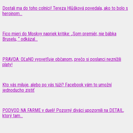
Dostali ma do toho colníci! Tereza Hlůšková povedala, ako to bolo s
heroinom...
Fico mieri do Moskvy napriek kritike: „Som premiér, nie bábka
Bruselu, “ odkázal...
PRAVDA: OĽaNO vysvetľuje občanom, prečo si poslanci neznížili
platy!
Kto vás miluje, alebo po vás túži? Facebook vám to umožní
jednoducho zistiť
PODVOD NA FARME v dueli! Pozorný diváci upozornili na DETAIL,
ktorý tam...