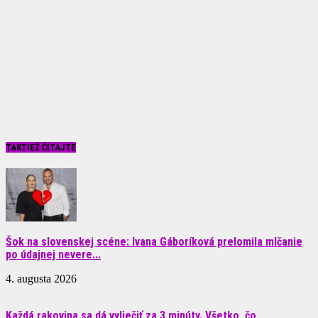
TAKTIEŽ ČÍTAJTE
Šok na slovenskej scéne: Ivana Gáboríková prelomila mlčanie
po údajnej nevere...
4. augusta 2026
Každá rakovina sa dá vyliečiť za 3 minúty. Všetko, čo