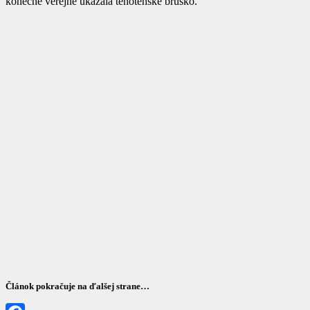
konečne verejne ukázala tehotenské bruško.
Článok pokračuje na ďalšej strane…