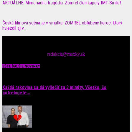
AKTUÁLNE: Mimoriadna tragédia: Zomrel člen kapely IMT Smile!
Česká filmová scéna je v smútku: ZOMREL obľúbený herec, ktorý
hviezdil aj v...
Čítajte MAXimálne len na MAXkách Portál s denným prísunom
spáv zo šoubiznisu
Tipy nám zasielajte na::
redakcia@maxky.sk
EŠTE ĎALŠIE NOVINKY
Každá rakovina sa dá vyliečiť za 3 minúty. Všetko, čo
potrebujete...
6. augusta 2026