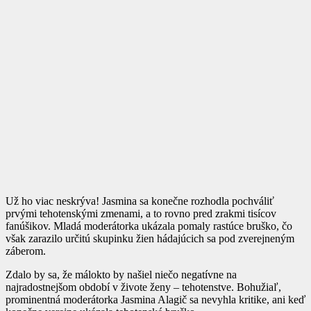
Už ho viac neskrýva! Jasmina sa konečne rozhodla pochváliť
prvými tehotenskými zmenami, a to rovno pred zrakmi tisícov
fanúšikov. Mladá moderátorka ukázala pomaly rastúce bruško, čo
však zarazilo určitú skupinku žien hádajúcich sa pod zverejneným
záberom.
Zdalo by sa, že málokto by našiel niečo negatívne na
najradostnejšom období v živote ženy – tehotenstve. Bohužiaľ,
prominentná moderátorka Jasmina Alagič sa nevyhla kritike, ani keď