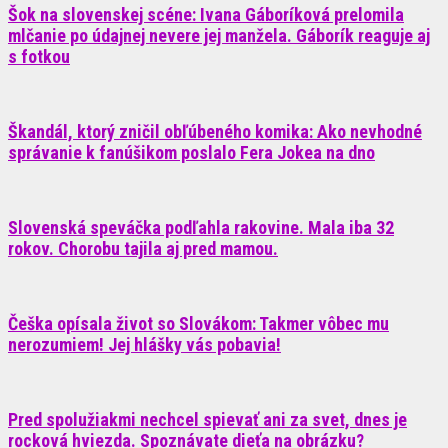
Šok na slovenskej scéne: Ivana Gáboríková prelomila
mlčanie po údajnej nevere jej manžela. Gáborík reaguje aj
s fotkou
Škandál, ktorý zničil obľúbeného komika: Ako nevhodné
správanie k fanúšikom poslalo Fera Jokea na dno
Slovenská speváčka podľahla rakovine. Mala iba 32
rokov. Chorobu tajila aj pred mamou.
Češka opísala život so Slovákom: Takmer vôbec mu
nerozumiem! Jej hlášky vás pobavia!
Pred spolužiakmi nechcel spievať ani za svet, dnes je
rocková hviezda. Spoznávate dieťa na obrázku?