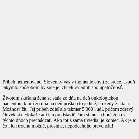
Príbeh nemenovanej Slovenky vás v momente chytí za srdce, aspoň
takýmto spôsobom by sme jej chceli vyjadriť spolupatričnosť.
Životom skúšaná žena sa stala zo dňa na deň onkologickou
pacientou, ktorá zo dňa na deň prišla o to jediné, čo kedy žiadala.
Možnosť žiť. Jej príbeh zdieľalo takmer 5 000 ľudí, pričom zdravý
človek si nedokáže ani len predstaviť, čím si musí chorá žena v
týchto dňoch prechádzať. Ako totiž sama uviedla, je koniec. Ak je to
čo i len trochu možné, prosíme, nepodceňujte prevenciu!