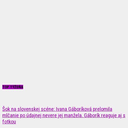
TOP TÝŽDŇA
Šok na slovenskej scéne: Ivana Gáboríková prelomila
mlčanie po údajnej nevere jej manžela. Gáborík reaguje aj s
fotkou