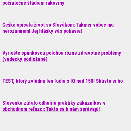
počiatočné štádium rakoviny
Češka opísala život so Slovákom: Takmer vôbec mu
nerozumiem! Jej hlášky vás pobavia!
Vyriešte spánkovou polohou rôzne zdravotné problémy
(vedecky podložené)
TEST, ktorý zvládnu len ľudia s IQ nad 150! Skúste si ho
Slovenka zúfalo odhalila praktiky zákazníkov v
obchodnom reťazci: Takto sa k nám správajú!