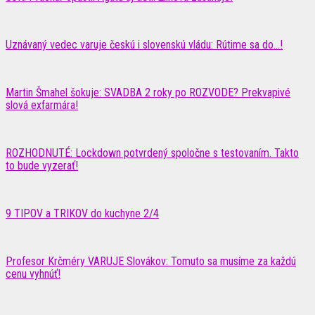
Uznávaný vedec varuje českú i slovenskú vládu: Rútime sa do…!
Martin Šmahel šokuje: SVADBA 2 roky po ROZVODE? Prekvapivé
slová exfarmára!
ROZHODNUTÉ: Lockdown potvrdený spoločne s testovaním. Takto
to bude vyzerať!
9 TIPOV a TRIKOV do kuchyne 2/4
Profesor Krčméry VARUJE Slovákov: Tomuto sa musíme za každú
cenu vyhnúť!