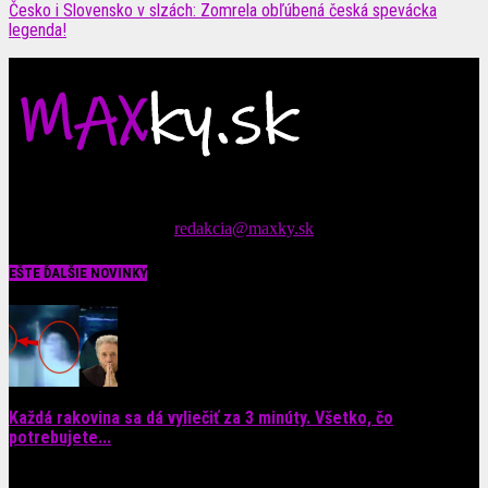
Česko i Slovensko v slzách: Zomrela obľúbená česká spevácka
legenda!
Čítajte MAXimálne len na MAXkách Portál s denným prísunom
spáv zo šoubiznisu
Tipy nám zasielajte na::
redakcia@maxky.sk
EŠTE ĎALŠIE NOVINKY
Každá rakovina sa dá vyliečiť za 3 minúty. Všetko, čo
potrebujete...
6. augusta 2026