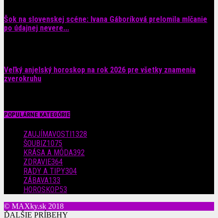
Šok na slovenskej scéne: Ivana Gáboríková prelomila mlčanie
po údajnej nevere...
4. augusta 2026
Veľký anjelský horoskop na rok 2026 pre všetky znamenia
zverokruhu
29. júla 2026
POPULÁRNE KATEGÓRIE
ZAUJÍMAVOSTI
1328
ŠOUBIZ
1075
KRÁSA A MÓDA
392
ZDRAVIE
364
RADY A TIPY
304
ZÁBAVA
133
HOROSKOP
53
© MAXky.sk 2018
ĎALŠIE PRÍBEHY