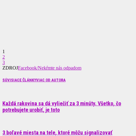
1
2
3
ZDROJ
Facebook/Nekŕmte nás odpadom
SÚVISIACE ČLÁNKY
VIAC OD AUTORA
Každá rakovina sa dá vyliečiť za 3 minúty. Všetko, čo
potrebujete urobiť, je toto
3 boľavé miesta na tele, ktoré môžu signalizovať