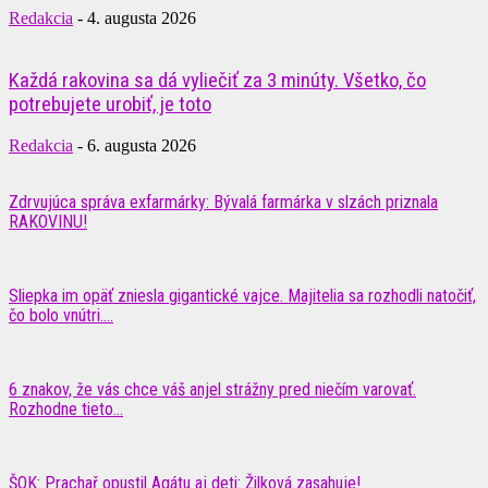
Redakcia
-
4. augusta 2026
Každá rakovina sa dá vyliečiť za 3 minúty. Všetko, čo
potrebujete urobiť, je toto
Redakcia
-
6. augusta 2026
Zdrvujúca správa exfarmárky: Bývalá farmárka v slzách priznala
RAKOVINU!
Sliepka im opäť zniesla gigantické vajce. Majitelia sa rozhodli natočiť,
čo bolo vnútri....
6 znakov, že vás chce váš anjel strážny pred niečím varovať.
Rozhodne tieto...
ŠOK: Prachař opustil Agátu aj deti: Žilková zasahuje!