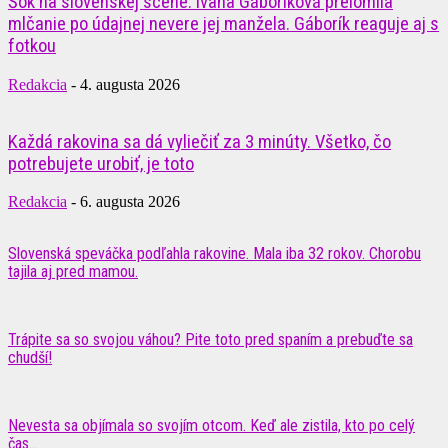
Šok na slovenskej scéne: Ivana Gáboríková prelomila
mlčanie po údajnej nevere jej manžela. Gáborík reaguje aj s
fotkou
Redakcia
-
4. augusta 2026
Každá rakovina sa dá vyliečiť za 3 minúty. Všetko, čo
potrebujete urobiť, je toto
Redakcia
-
6. augusta 2026
Slovenská speváčka podľahla rakovine. Mala iba 32 rokov. Chorobu
tajila aj pred mamou.
Trápite sa so svojou váhou? Pite toto pred spaním a prebuďte sa
chudší!
Nevesta sa objímala so svojím otcom. Keď ale zistila, kto po celý
čas...