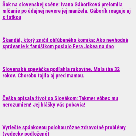
Šok na slovenskej scéne: Ivana Gáboríková prelomila
mlčanie po údajnej nevere jej manžela. Gáborík reaguje aj
s fotkou
Škandál, ktorý zničil obľúbeného komika: Ako nevhodné
správanie k fanúšikom poslalo Fera Jokea na dno
Slovenská speváčka podľahla rakovine. Mala iba 32
rokov. Chorobu tajila aj pred mamou.
Češka opísala život so Slovákom: Takmer vôbec mu
nerozumiem! Jej hlášky vás pobavia!
Vyriešte spánkovou polohou rôzne zdravotné problémy
(vedecky podložené)