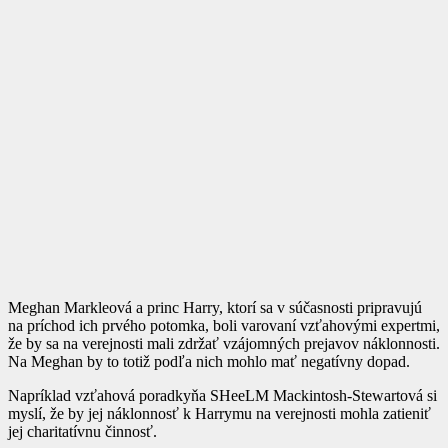
Meghan Markleová a princ Harry, ktorí sa v súčasnosti pripravujú
na príchod ich prvého potomka, boli varovaní vzťahovými expertmi,
že by sa na verejnosti mali zdržať vzájomných prejavov náklonnosti.
Na Meghan by to totiž podľa nich mohlo mať negatívny dopad.
Napríklad vzťahová poradkyňa SHeeLM Mackintosh-Stewartová si
myslí, že by jej náklonnosť k Harrymu na verejnosti mohla zatieniť
jej charitatívnu činnosť.