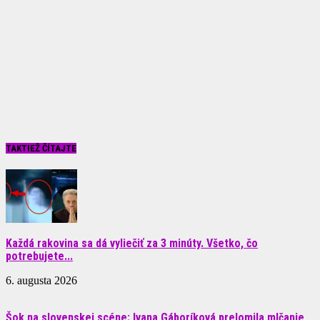
TAKTIEŽ ČÍTAJTE
Každá rakovina sa dá vyliečiť za 3 minúty. Všetko, čo
potrebujete...
6. augusta 2026
Šok na slovenskej scéne: Ivana Gáboríková prelomila mlčanie