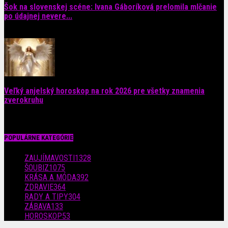
Šok na slovenskej scéne: Ivana Gáboríková prelomila mlčanie
po údajnej nevere...
4. augusta 2026
Veľký anjelský horoskop na rok 2026 pre všetky znamenia
zverokruhu
29. júla 2026
POPULÁRNE KATEGÓRIE
ZAUJÍMAVOSTI
1328
ŠOUBIZ
1075
KRÁSA A MÓDA
392
ZDRAVIE
364
RADY A TIPY
304
ZÁBAVA
133
HOROSKOP
53