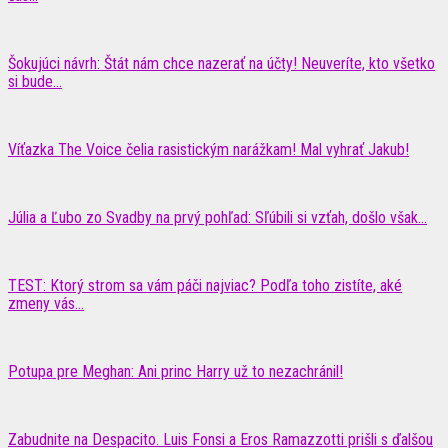
Šokujúci návrh: Štát nám chce nazerať na účty! Neuveríte, kto všetko
si bude...
Víťazka The Voice čelia rasistickým narážkam! Mal vyhrať Jakub!
Júlia a Ľubo zo Svadby na prvý pohľad: Sľúbili si vzťah, došlo však...
TEST: Ktorý strom sa vám páči najviac? Podľa toho zistíte, aké
zmeny vás...
Potupa pre Meghan: Ani princ Harry už to nezachránil!
Zabudnite na Despacito. Luis Fonsi a Eros Ramazzotti prišli s ďalšou