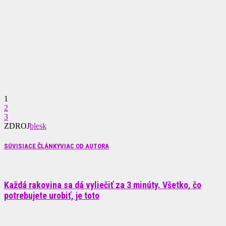
1
2
3
ZDROJ
blesk
SÚVISIACE ČLÁNKY
VIAC OD AUTORA
Každá rakovina sa dá vyliečiť za 3 minúty. Všetko, čo
potrebujete urobiť, je toto