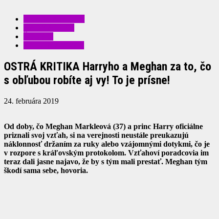
KRÁSA A MÓDA
RADY A TIPY
ŠOUBIZ
ZAUJÍMAVOSTI
OSTRÁ KRITIKA Harryho a Meghan za to, čo
s obľubou robíte aj vy! To je prísne!
24. februára 2019
Od doby, čo Meghan Markleová (37) a princ Harry oficiálne
priznali svoj vzťah, si na verejnosti neustále preukazujú
náklonnosť držaním za ruky alebo vzájomnými dotykmi, čo je
v rozpore s kráľovským protokolom. Vzťahoví poradcovia im
teraz dali jasne najavo, že by s tým mali prestať. Meghan tým
škodí sama sebe, hovoria.