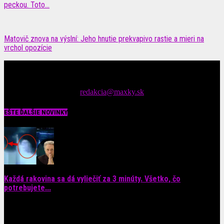
peckou. Toto...
Matovič znova na výslní: Jeho hnutie prekvapivo rastie a mieri na
vrchol opozície
Čítajte MAXimálne len na MAXkách Portál s denným prísunom
spáv zo šoubiznisu
Tipy nám zasielajte na::
redakcia@maxky.sk
EŠTE ĎALŠIE NOVINKY
Každá rakovina sa dá vyliečiť za 3 minúty. Všetko, čo
potrebujete...
6. augusta 2026