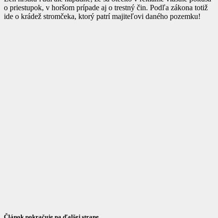
o priestupok, v horšom prípade aj o trestný čin. Podľa zákona totiž
ide o krádež stromčeka, ktorý patrí majiteľovi daného pozemku!
Článok pokračuje na ďalšej strane…