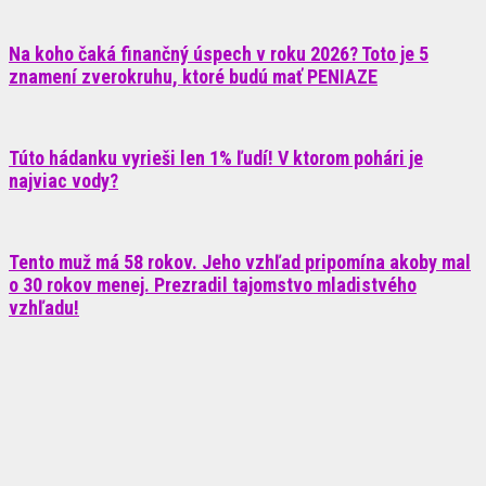
Na koho čaká finančný úspech v roku 2026? Toto je 5
znamení zverokruhu, ktoré budú mať PENIAZE
Túto hádanku vyrieši len 1% ľudí! V ktorom pohári je
najviac vody?
Tento muž má 58 rokov. Jeho vzhľad pripomína akoby mal
o 30 rokov menej. Prezradil tajomstvo mladistvého
vzhľadu!