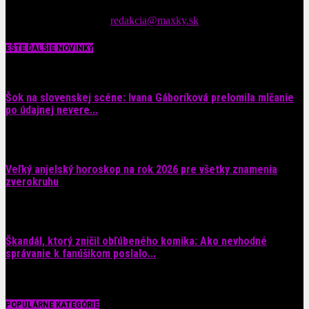
spáv zo šoubiznisu
Tipy nám zasielajte na::
redakcia@maxky.sk
EŠTE ĎALŠIE NOVINKY
Šok na slovenskej scéne: Ivana Gáboríková prelomila mlčanie
po údajnej nevere...
4. augusta 2026
Veľký anjelský horoskop na rok 2026 pre všetky znamenia
zverokruhu
29. júla 2026
Škandál, ktorý zničil obľúbeného komika: Ako nevhodné
správanie k fanúšikom poslalo...
28. júla 2026
POPULÁRNE KATEGÓRIE