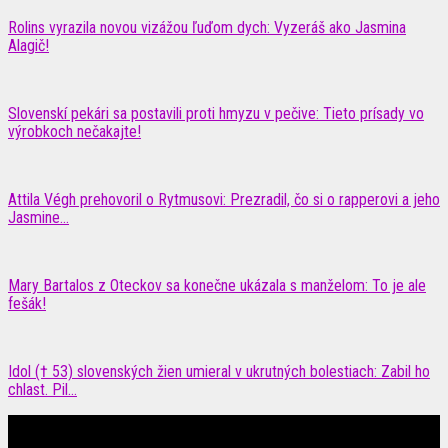
Rolins vyrazila novou vizážou ľuďom dych: Vyzeráš ako Jasmina
Alagič!
Slovenskí pekári sa postavili proti hmyzu v pečive: Tieto prísady vo
výrobkoch nečakajte!
Attila Végh prehovoril o Rytmusovi: Prezradil, čo si o rapperovi a jeho
Jasmine...
Mary Bartalos z Oteckov sa konečne ukázala s manželom: To je ale
fešák!
Idol († 53) slovenských žien umieral v ukrutných bolestiach: Zabil ho
chlast. Pil...
Čítajte MAXimálne len na MAXkách Portál s denným prísunom