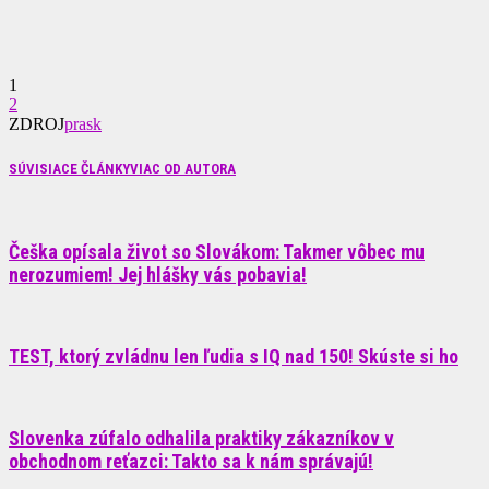
1
2
ZDROJ
prask
SÚVISIACE ČLÁNKY
VIAC OD AUTORA
Češka opísala život so Slovákom: Takmer vôbec mu
nerozumiem! Jej hlášky vás pobavia!
TEST, ktorý zvládnu len ľudia s IQ nad 150! Skúste si ho
Slovenka zúfalo odhalila praktiky zákazníkov v
obchodnom reťazci: Takto sa k nám správajú!