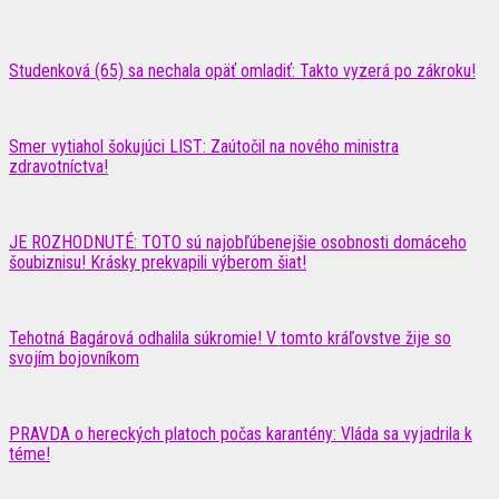
Studenková (65) sa nechala opäť omladiť: Takto vyzerá po zákroku!
Smer vytiahol šokujúci LIST: Zaútočil na nového ministra
zdravotníctva!
JE ROZHODNUTÉ: TOTO sú najobľúbenejšie osobnosti domáceho
šoubiznisu! Krásky prekvapili výberom šiat!
Tehotná Bagárová odhalila súkromie! V tomto kráľovstve žije so
svojím bojovníkom
PRAVDA o hereckých platoch počas karantény: Vláda sa vyjadrila k
téme!