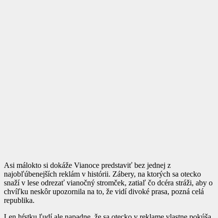
Asi málokto si dokáže Vianoce predstaviť bez jednej z
najobľúbenejších reklám v histórii. Zábery, na ktorých sa otecko
snaží v lese odrezať vianočný stromček, zatiaľ čo dcéra stráži, aby o
chvíľku neskôr upozornila na to, že vidí divoké prasa, pozná celá
republika.
Len hŕstku ľudí ale napadne, že sa otecko v reklame vlastne pokúša