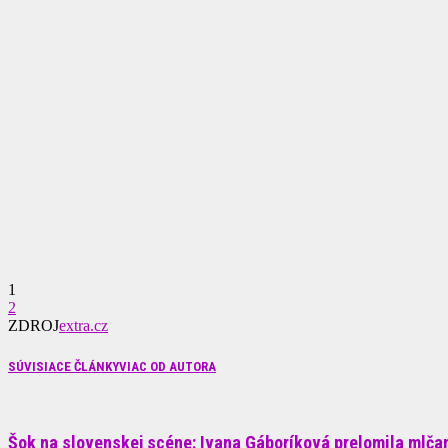
1
2
ZDROJ
extra.cz
SÚVISIACE ČLÁNKY
VIAC OD AUTORA
Šok na slovenskej scéne: Ivana Gáboríková prelomila mlčani