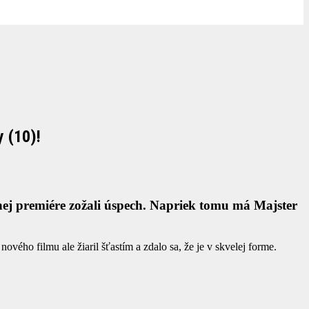
y (10)!
ostnej premiére zožali úspech. Napriek tomu má Majster
ového filmu ale žiaril šťastím a zdalo sa, že je v skvelej forme.