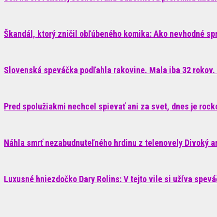
Škandál, ktorý zničil obľúbeného komika: Ako nevhodné sp
Slovenská speváčka podľahla rakovine. Mala iba 32 rokov. 
Pred spolužiakmi nechcel spievať ani za svet, dnes je roc
Náhla smrť nezabudnuteľného hrdinu z telenovely Divoký anj
Luxusné hniezdočko Dary Rolins: V tejto vile si užíva spev