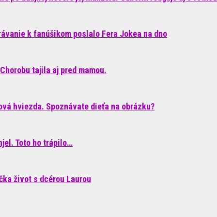
rávanie k fanúšikom poslalo Fera Jokea na dno
Chorobu tajila aj pred mamou.
ková hviezda. Spoznávate dieťa na obrázku?
el. Toto ho trápilo…
áčka život s dcérou Laurou