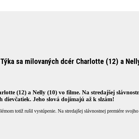
Týka sa milovaných dcér Charlotte (12) a Nell
harlotte (12) a Nelly (10) vo filme. Na stredajšej slávn
ch dievčatiek. Jeho slová dojímajú až k slzám!
émom totiž rušil vystúpenie. Na stredajšej slávnostnej premiére svojho n