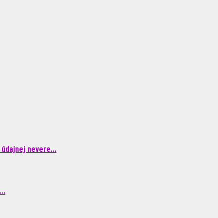
údajnej nevere...
..