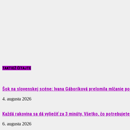
TAKTIEŽ ČÍTAJTE
Šok na slovenskej scéne: Ivana Gáboríková prelomila mlčanie po 
4. augusta 2026
Každá rakovina sa dá vyliečiť za 3 minúty. Všetko, čo potrebujete.
6. augusta 2026