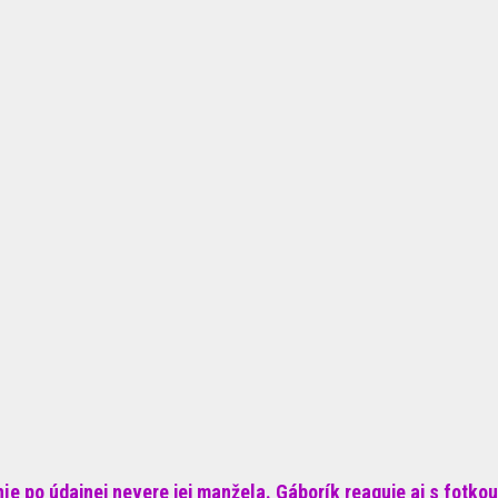
e po údajnej nevere jej manžela. Gáborík reaguje aj s fotkou