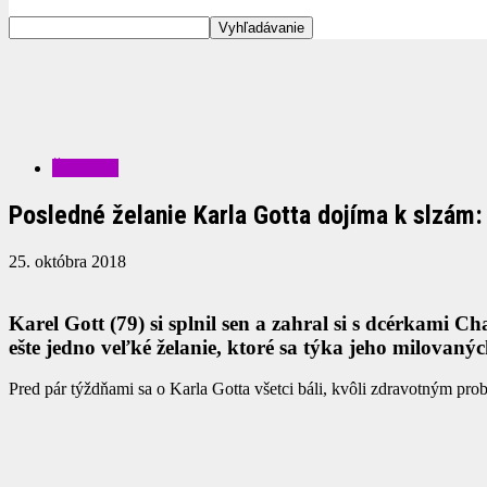
ŠOUBIZ
Posledné želanie Karla Gotta dojíma k slzám: 
25. októbra 2018
Karel Gott (79) si splnil sen a zahral si s dcérkami C
ešte jedno veľké želanie, ktoré sa týka jeho milovaný
Pred pár týždňami sa o Karla Gotta všetci báli, kvôli zdravotným probl