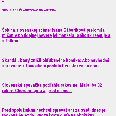
SÚVISIACE ČLÁNKY
VIAC OD AUTORA
Šok na slovenskej scéne: Ivana Gáboríková prelomila
mlčanie po údajnej nevere jej manžela. Gáborík reaguje aj
s fotkou
Škandál, ktorý zničil obľúbeného komika: Ako nevhodné
správanie k fanúšikom poslalo Fera Jokea na dno
Slovenská speváčka podľahla rakovine. Mala iba 32
rokov. Chorobu tajila aj pred mamou.
Pred spolužiakmi nechcel spievať ani za svet, dnes je
rocková hviezda. Spoznávate dieťa na obrázku?