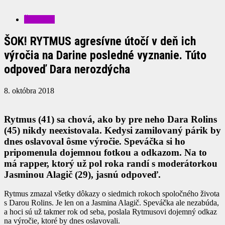
ŠOUBIZ
ŠOK! RYTMUS agresívne útočí v deň ich
výročia na Darine posledné vyznanie. Túto
odpoveď Dara nerozdýcha
8. októbra 2018
Rytmus (41) sa chová, ako by pre neho Dara Rolins
(45) nikdy neexistovala. Kedysi zamilovaný párik by
dnes oslavoval ôsme výročie. Speváčka si ho
pripomenula dojemnou fotkou a odkazom. Na to
má rapper, ktorý už pol roka randí s moderátorkou
Jasminou Alagič (29), jasnú odpoveď.
Rytmus zmazal všetky dôkazy o siedmich rokoch spoločného života
s Darou Rolins. Je len on a Jasmina Alagič. Speváčka ale nezabúda,
a hoci sú už takmer rok od seba, poslala Rytmusovi dojemný odkaz
na výročie, ktoré by dnes oslavovali.