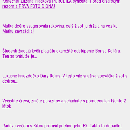
Konečne! Zuzana Plačková PORODILA synčeka! Pôrod cisárskym
rezom a PRVÁ FOTO DIONA!
Matka dcére vsugerovala rakovinu, celý život ju držala na vozíku.
Matku zavraždila!
Študenti žiadajú kvôli plagiátu okamžité odstúpenie Borisa Kollára.
Ten sa tvári, že je...
Luxusné hniezdočko Dary Rolins: V tejto vile si užíva speváčka život s
dcérou...
Vyčistite črevá, zničte parazitov a schudnite s pomocou len týchto 2
látok
Radovu večeru s Kikou prerušil príchod jeho EX: Takto to dopadlo!