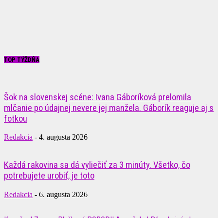
TOP TÝŽDŇA
Šok na slovenskej scéne: Ivana Gáboríková prelomila
mlčanie po údajnej nevere jej manžela. Gáborík reaguje aj s
fotkou
Redakcia
-
4. augusta 2026
Každá rakovina sa dá vyliečiť za 3 minúty. Všetko, čo
potrebujete urobiť, je toto
Redakcia
-
6. augusta 2026