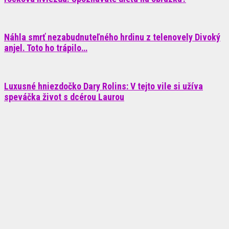
Náhla smrť nezabudnuteľného hrdinu z telenovely Divoký
anjel. Toto ho trápilo…
Luxusné hniezdočko Dary Rolins: V tejto vile si užíva
speváčka život s dcérou Laurou