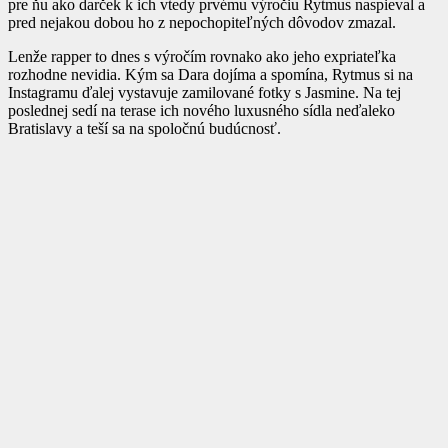
pre ňu ako darček k ich vtedy prvému výročiu Rytmus naspieval a
pred nejakou dobou ho z nepochopiteľných dôvodov zmazal.
Lenže rapper to dnes s výročím rovnako ako jeho expriateľka
rozhodne nevidia. Kým sa Dara dojíma a spomína, Rytmus si na
Instagramu ďalej vystavuje zamilované fotky s Jasmine. Na tej
poslednej sedí na terase ich nového luxusného sídla neďaleko
Bratislavy a teší sa na spoločnú budúcnosť.