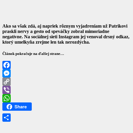
Ako sa však zdá, aj napriek rôznym vyjadreniam už Patrikovi
praskli nervy a gesto od speváčky zobral mimoriadne
negatívne. Na sociálnej sieti Instagram jej venoval drsný odkaz,
ktorý umelkyňa zrejme len tak nerozdýcha.
Článok pokračuje na ďalšej strane…
Facebook
Messenger
Copy
Link
Viber
Share
WhatsApp
Share