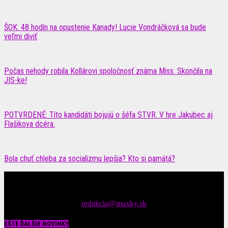
ŠOK: 48 hodín na opustenie Kanady! Lucie Vondráčková sa bude
veľmi diviť
Počas nehody robila Kollárovi spoločnosť známa Miss. Skončila na
JIS-ke!
POTVRDENÉ: Títo kandidáti bojujú o šéfa STVR. V hre Jakubec aj
Flašikova dcéra.
Bola chuť chleba za socializmu lepšia? Kto si pamätá?
Čítajte MAXimálne len na MAXkách Portál s denným prísunom
spáv zo šoubiznisu
Tipy nám zasielajte na::
redakcia@maxky.sk
EŠTE ĎALŠIE NOVINKY