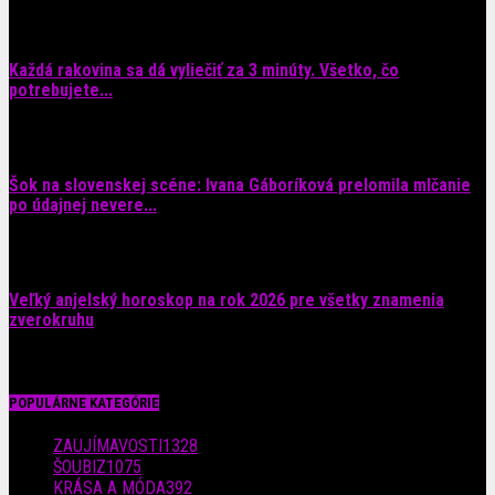
Každá rakovina sa dá vyliečiť za 3 minúty. Všetko, čo
potrebujete...
6. augusta 2026
Šok na slovenskej scéne: Ivana Gáboríková prelomila mlčanie
po údajnej nevere...
4. augusta 2026
Veľký anjelský horoskop na rok 2026 pre všetky znamenia
zverokruhu
29. júla 2026
POPULÁRNE KATEGÓRIE
ZAUJÍMAVOSTI
1328
ŠOUBIZ
1075
KRÁSA A MÓDA
392