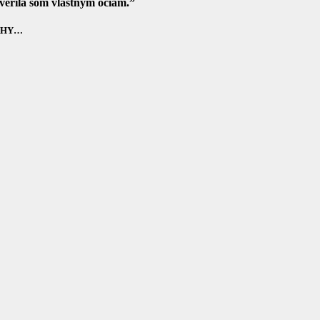
verila som vlastným očiam.”
VAHY…