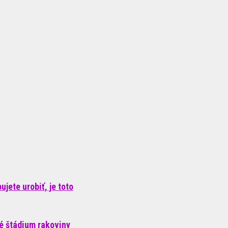
jete urobiť, je toto
né štádium rakoviny