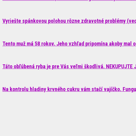
Vyriešte spánkovou polohou rôzne zdravotné problémy (ve
Tento muž má 58 rokov. Jeho vzhľad pripomína akoby mal o
Táto obľúbená ryba je pre Vás veľmi škodlivá. NEKUPUJTE J
Na kontrolu hladiny krvného cukru vám stačí vajíčko. Fungu