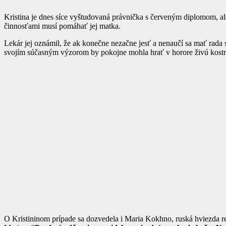
Kristina je dnes síce vyštudovaná právnička s červeným diplomom, al
činnosťami musí pomáhať jej matka.
Lekár jej oznámil, že ak konečne nezačne jesť a nenaučí sa mať rada s
svojím súčasným výzorom by pokojne mohla hrať v horore živú kostr
O Kristininom prípade sa dozvedela i Maria Kokhno, ruská hviezda rea