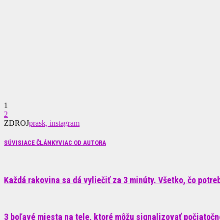
1
2
ZDROJ
prask, instagram
SÚVISIACE ČLÁNKY
VIAC OD AUTORA
Každá rakovina sa dá vyliečiť za 3 minúty. Všetko, čo potrebu
3 boľavé miesta na tele, ktoré môžu signalizovať počiatoč