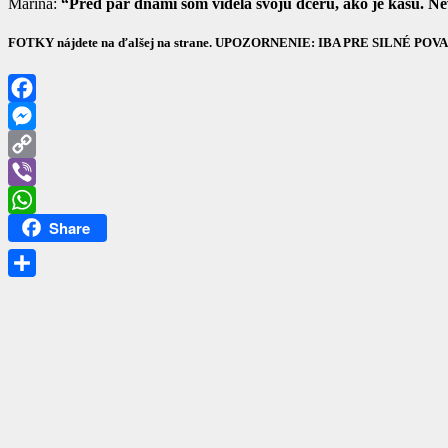
Marina:
“Pred pár dňami som videla svoju dcéru, ako je kašu. Ne
FOTKY nájdete na ďalšej na strane. UPOZORNENIE: IBA PRE SILNÉ PO
Facebook
Messenger
Copy
Link
Viber
Share
WhatsApp
Share