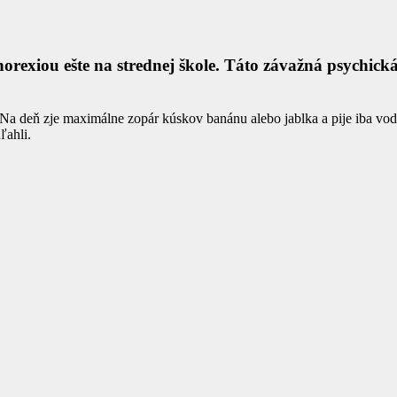
norexiou ešte na strednej škole. Táto závažná psychic
a deň zje maximálne zopár kúskov banánu alebo jablka a pije iba vodu a
ľahli.