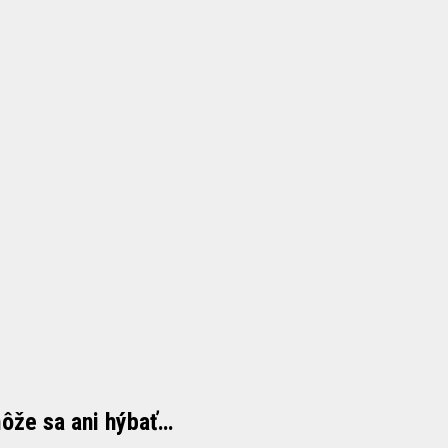
môže sa ani hýbať…