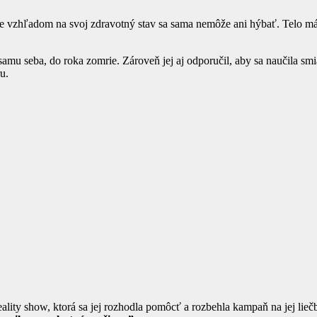
e vzhľadom na svoj zdravotný stav sa sama nemôže ani hýbať. Telo má 
amu seba, do roka zomrie. Zároveň jej aj odporučil, aby sa naučila smi
u.
lity show, ktorá sa jej rozhodla pomôcť a rozbehla kampaň na jej liečbu