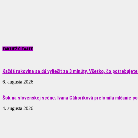
TAKTIEŽ ČÍTAJTE
Každá rakovina sa dá vyliečiť za 3 minúty. Všetko, čo potrebujete.
6. augusta 2026
Šok na slovenskej scéne: Ivana Gáboríková prelomila mlčanie po 
4. augusta 2026