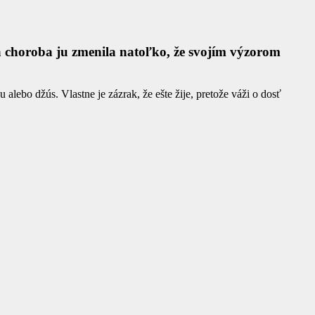
ká choroba ju zmenila natoľko, že svojím výzorom
lebo džús. Vlastne je zázrak, že ešte žije, pretože váži o dosť