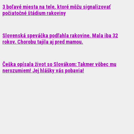
3 boľavé miesta na tele, ktoré môžu signalizovať
počiatočné štádium rakoviny
Slovenská speváčka podľahla rakovine. Mala iba 32
rokov. Chorobu tajila aj pred mamou.
Češka opísala život so Slovákom: Takmer vôbec mu
nerozumiem! Jej hlášky vás pobavia!