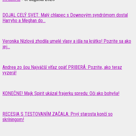
DOJAL CELÝ SVET: Malý chlapec s Downovým syndrómom dostal
Harryho a Meghan do...
Veronika Nízlová zhodila umelé vlasy a išla na krátko! Pozrite sa ako
jej...
Andrea zo šou Najväčší víťaz opäť PRIBERÁ: Pozrite, ako teraz
vyzerá!
KONEČNE! Majk Spirit ukázal frajerku spredu: Oči ako bohyňa!
RECESIA S TESTOVANÍM ZAČALA: Prvý starosta končí so
skríningom!