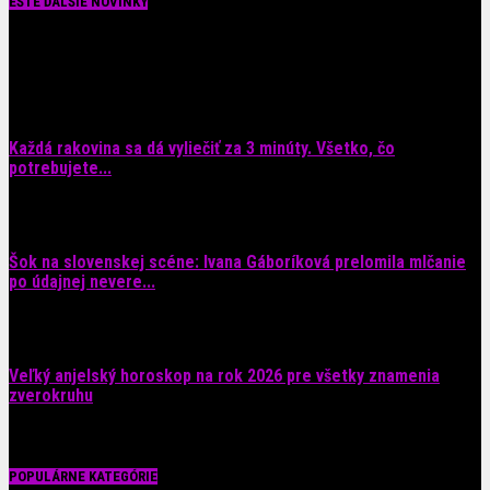
EŠTE ĎALŠIE NOVINKY
Každá rakovina sa dá vyliečiť za 3 minúty. Všetko, čo
potrebujete...
6. augusta 2026
Šok na slovenskej scéne: Ivana Gáboríková prelomila mlčanie
po údajnej nevere...
4. augusta 2026
Veľký anjelský horoskop na rok 2026 pre všetky znamenia
zverokruhu
29. júla 2026
POPULÁRNE KATEGÓRIE