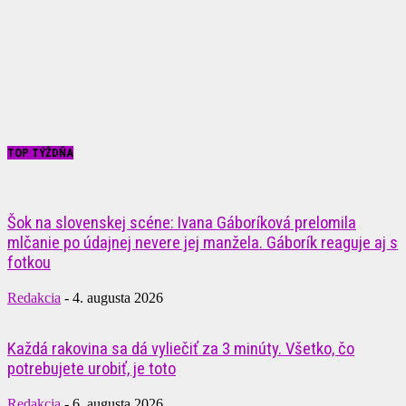
TOP TÝŽDŇA
Šok na slovenskej scéne: Ivana Gáboríková prelomila
mlčanie po údajnej nevere jej manžela. Gáborík reaguje aj s
fotkou
Redakcia
-
4. augusta 2026
Každá rakovina sa dá vyliečiť za 3 minúty. Všetko, čo
potrebujete urobiť, je toto
Redakcia
-
6. augusta 2026