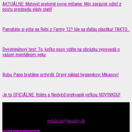
AKTUÁLNE: Matovič prelomil svoje mlčanie. Môj záväzok odísť z
postu predsedu vlády platí!
Pamätáte si ešte na Rebi z Farmy 12? Ide na ďalšiu plastiku! TAKTO...
Dvojminútový test: To, koľko psov vidíte na obrázku vypovedá o
vašom mentálnom veku
Robo Papp brutálne pritvrdil: Drsný náklad hygienikovi Mikasovi!
Je to OFICIÁLNE: Rolins a Nedvěd prekvapili veľkou NOVINKOU!
Čítajte MAXimálne len na MAXkách Portál s denným prísunom
spáv zo šoubiznisu
Tipy nám zasielajte na::
redakcia@maxky.sk