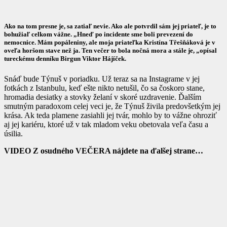
Ako na tom presne je, sa zatiaľ nevie. Ako ale potvrdil sám jej priateľ, je to
bohužiaľ celkom vážne.
„Hneď po incidente sme boli prevezení do
nemocnice. Mám popáleniny, ale moja priateľka Kristína Třešňáková je v
oveľa horšom stave než ja. Ten večer to bola nočná mora a stále je, „
opísal
tureckému denníku Birgun Viktor Hájíček.
Snáď bude Týnuš v poriadku. Už teraz sa na Instagrame v jej
fotkách z Istanbulu, keď ešte nikto netušil, čo sa čoskoro stane,
hromadia desiatky a stovky želaní v skoré uzdravenie. Ďalším
smutným paradoxom celej veci je, že Týnuš živila predovšetkým jej
krása. Ak teda plamene zasiahli jej tvár, mohlo by to vážne ohroziť
aj jej kariéru, ktoré už v tak mladom veku obetovala veľa času a
úsilia.
VIDEO Z osudného VEČERA nájdete na ďalšej strane…