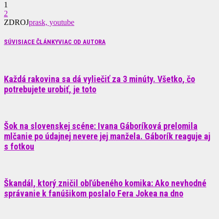
1
2
ZDROJ
prask, youtube
SÚVISIACE ČLÁNKY
VIAC OD AUTORA
Každá rakovina sa dá vyliečiť za 3 minúty. Všetko, čo
potrebujete urobiť, je toto
Šok na slovenskej scéne: Ivana Gáboríková prelomila
mlčanie po údajnej nevere jej manžela. Gáborík reaguje aj
s fotkou
Škandál, ktorý zničil obľúbeného komika: Ako nevhodné
správanie k fanúšikom poslalo Fera Jokea na dno