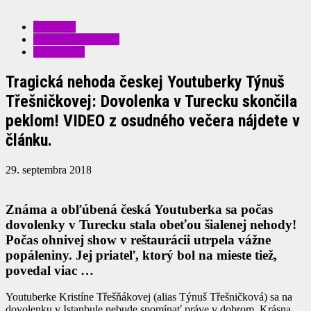
ŠOUBIZ
ZAUJÍMAVOSTI
ZDRAVIE
Tragická nehoda českej Youtuberky Týnuš
Třešničkovej: Dovolenka v Turecku skončila
peklom! VIDEO z osudného večera nájdete v
článku.
29. septembra 2018
Známa a obľúbená česká Youtuberka sa počas
dovolenky v Turecku stala obeťou šialenej nehody!
Počas ohnivej show v reštaurácii utrpela vážne
popáleniny. Jej priateľ, ktorý bol na mieste tiež,
povedal viac …
Youtuberke Kristíne Třešňákovej (alias Týnuš Třešničková) sa na
dovolenku v Istanbule nebude spomínať práve v dobrom. Krásna