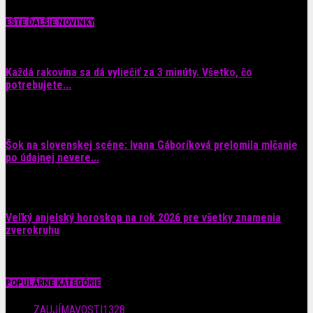
EŠTE ĎALŠIE NOVINKY
Každá rakovina sa dá vyliečiť za 3 minúty. Všetko, čo
potrebujete...
6. augusta 2026
Šok na slovenskej scéne: Ivana Gáboríková prelomila mlčanie
po údajnej nevere...
4. augusta 2026
Veľký anjelský horoskop na rok 2026 pre všetky znamenia
zverokruhu
29. júla 2026
POPULÁRNE KATEGÓRIE
ZAUJÍMAVOSTI
1328