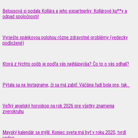
Belousová si podala Kollára a jeho expartnerky: Kollárové ku**y a
odpad spoločnosti!
Vyriešte spánkovou polohou rôzne zdravotné problémy (vedecky
podložené)
Ktorá z týchto osôb je podľa vás najhlúpejšia? Čo to o vás odhalí?
Pýtala sa na Instagrame, či sa má zabiť: Väčšina ľudí bola pre, tak...
Veľký anjelský horoskop na rok 2026 pre všetky znamenia
zverokruhu
Mayský kalendár sa mýlil. Koniec sveta má byť v roku 2020, tvrdí
vedec,...