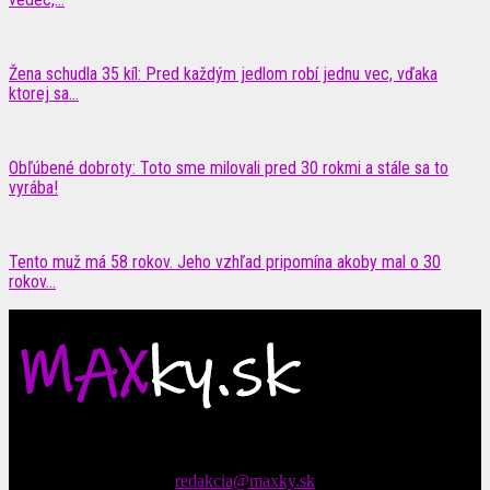
Žena schudla 35 kíl: Pred každým jedlom robí jednu vec, vďaka
ktorej sa...
Obľúbené dobroty: Toto sme milovali pred 30 rokmi a stále sa to
vyrába!
Tento muž má 58 rokov. Jeho vzhľad pripomína akoby mal o 30
rokov...
Čítajte MAXimálne len na MAXkách Portál s denným prísunom
spáv zo šoubiznisu
Tipy nám zasielajte na::
redakcia@maxky.sk