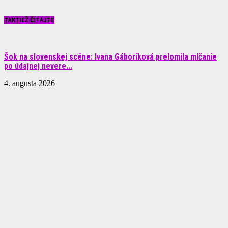
TAKTIEŽ ČÍTAJTE
Šok na slovenskej scéne: Ivana Gáboríková prelomila mlčanie
po údajnej nevere...
4. augusta 2026