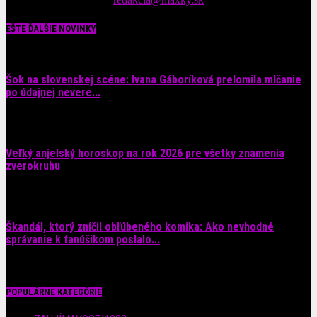
EŠTE ĎALŠIE NOVINKY
Šok na slovenskej scéne: Ivana Gáboríková prelomila mlčanie
po údajnej nevere...
4. augusta 2026
Veľký anjelský horoskop na rok 2026 pre všetky znamenia
zverokruhu
29. júla 2026
Škandál, ktorý zničil obľúbeného komika: Ako nevhodné
správanie k fanúšikom poslalo...
28. júla 2026
POPULÁRNE KATEGÓRIE