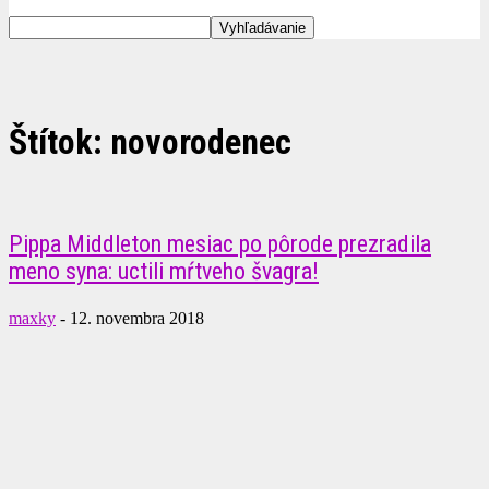
Štítok: novorodenec
Pippa Middleton mesiac po pôrode prezradila
meno syna: uctili mŕtveho švagra!
maxky
-
12. novembra 2018