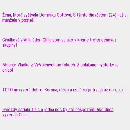
Žena, ktorá vyštvala Dominiku Gottovú: S týmto dievčaťom (24) našla
manžela v posteli
Cibulková vrátila úder: Cítila som sa ako v krčme tretej cenovej
skupiny!
Milionár Vladko z VyVolených po rokoch: Z uplakanej hysterky je
chlap!
TOTO nevyzerá dobre: Korona, rúška a izolácia potrvajú až do roku…!
Hviezdy seriálu Tisíc a jedna noc by ste nespoznali: Ako dnes
vyzerajú Onur...