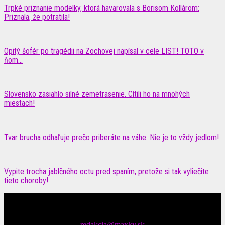
Trpké priznanie modelky, ktorá havarovala s Borisom Kollárom:
Priznala, že potratila!
Opitý šofér po tragédii na Zochovej napísal v cele LIST! TOTO v
ňom...
Slovensko zasiahlo silné zemetrasenie. Cítili ho na mnohých
miestach!
Tvar brucha odhaľuje prečo priberáte na váhe. Nie je to vždy jedlom!
Vypite trocha jablčného octu pred spaním, pretože si tak vyliečite
tieto choroby!
Čítajte MAXimálne len na MAXkách Portál s denným prísunom
spáv zo šoubiznisu
Tipy nám zasielajte na::
redakcia@maxky.sk