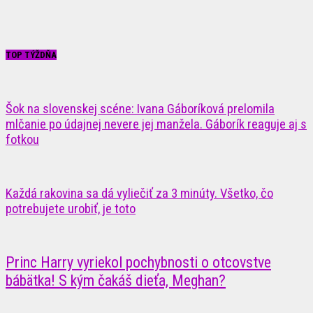
TOP TÝŽDŇA
Šok na slovenskej scéne: Ivana Gáboríková prelomila
mlčanie po údajnej nevere jej manžela. Gáborík reaguje aj s
fotkou
Každá rakovina sa dá vyliečiť za 3 minúty. Všetko, čo
potrebujete urobiť, je toto
Princ Harry vyriekol pochybnosti o otcovstve
bábätka! S kým čakáš dieťa, Meghan?