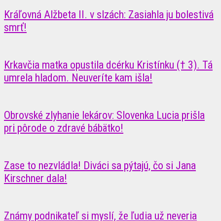
Kráľovná Alžbeta II. v slzách: Zasiahla ju bolestivá
smrť!
Krkavčia matka opustila dcérku Kristínku († 3). Tá
umrela hladom. Neuveríte kam išla!
Obrovské zlyhanie lekárov: Slovenka Lucia prišla
pri pôrode o zdravé bábätko!
Zase to nezvládla! Diváci sa pýtajú, čo si Jana
Kirschner dala!
Známy podnikateľ si myslí, že ľudia už neveria