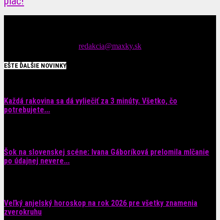
plač!
Čítajte MAXimálne len na MAXkách Portál s denným prísunom
spáv zo šoubiznisu
Tipy nám zasielajte na::
redakcia@maxky.sk
EŠTE ĎALŠIE NOVINKY
Každá rakovina sa dá vyliečiť za 3 minúty. Všetko, čo
potrebujete...
6. augusta 2026
Šok na slovenskej scéne: Ivana Gáboríková prelomila mlčanie
po údajnej nevere...
4. augusta 2026
Veľký anjelský horoskop na rok 2026 pre všetky znamenia
zverokruhu