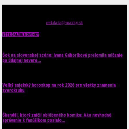
Čítajte MAXimálne len na MAXkách Portál s denným prísunom
spáv zo šoubiznisu
Tipy nám zasielajte na::
redakcia@maxky.sk
EŠTE ĎALŠIE NOVINKY
Šok na slovenskej scéne: Ivana Gáboríková prelomila mlčanie
po údajnej nevere...
4. augusta 2026
Veľký anjelský horoskop na rok 2026 pre všetky znamenia
zverokruhu
29. júla 2026
Škandál, ktorý zničil obľúbeného komika: Ako nevhodné
správanie k fanúšikom poslalo...