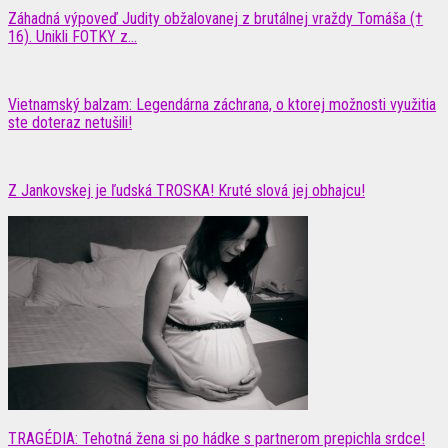
Záhadná výpoveď Judity obžalovanej z brutálnej vraždy Tomáša (†
16). Unikli FOTKY z...
Vietnamský balzam: Legendárna záchrana, o ktorej možnosti využitia
ste doteraz netušili!
Z Jankovskej je ľudská TROSKA! Kruté slová jej obhajcu!
TRAGÉDIA: Tehotná žena si po hádke s partnerom prepichla srdce!