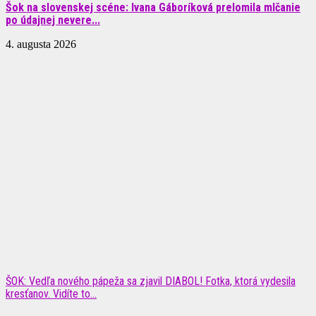
Šok na slovenskej scéne: Ivana Gáboríková prelomila mlčanie
po údajnej nevere...
4. augusta 2026
ŠOK: Vedľa nového pápeža sa zjavil DIABOL! Fotka, ktorá vydesila
kresťanov. Vidíte to...