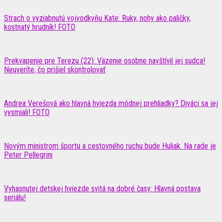
Strach o vyziabnutú vojvodkyňu Kate: Ruky, nohy ako paličky,
kostnatý hrudník! FOTO
Prekvapenie pre Terezu (22): Väzenie osobne navštívil jej sudca!
Neuveríte, čo prišiel skontrolovať
Andrea Verešová ako hlavná hviezda módnej prehliadky? Diváci sa jej
vysmiali! FOTO
Novým ministrom športu a cestovného ruchu bude Huliak. Na rade je
Peter Pellegrini
Vyhasnutej detskej hviezde svitá na dobré časy: Hlavná postava
seriálu!