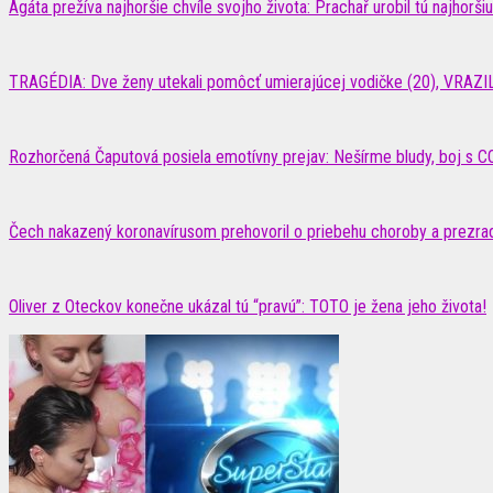
Agáta prežíva najhoršie chvíle svojho života: Prachař urobil tú najhorš
TRAGÉDIA: Dve ženy utekali pomôcť umierajúcej vodičke (20), VRAZIL
Rozhorčená Čaputová posiela emotívny prejav: Nešírme bludy, boj s
Čech nakazený koronavírusom prehovoril o priebehu choroby a prezradil
Oliver z Oteckov konečne ukázal tú “pravú”: TOTO je žena jeho života!