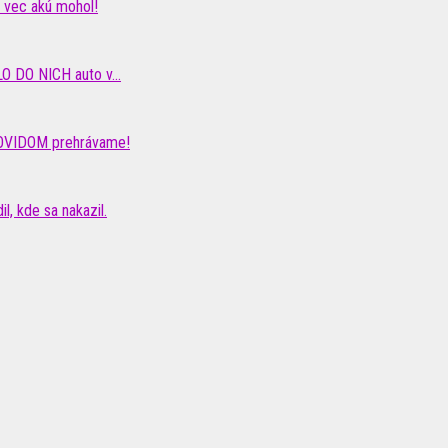
iu vec akú mohol!
O DO NICH auto v...
 COVIDOM prehrávame!
, kde sa nakazil.