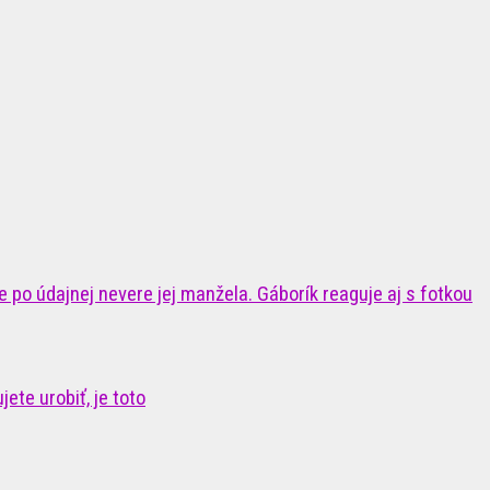
 po údajnej nevere jej manžela. Gáborík reaguje aj s fotkou
ete urobiť, je toto