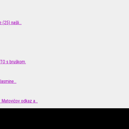
(25) našli...
OTO s bruškom.
Jasmine...
 Matovičov odkaz a...