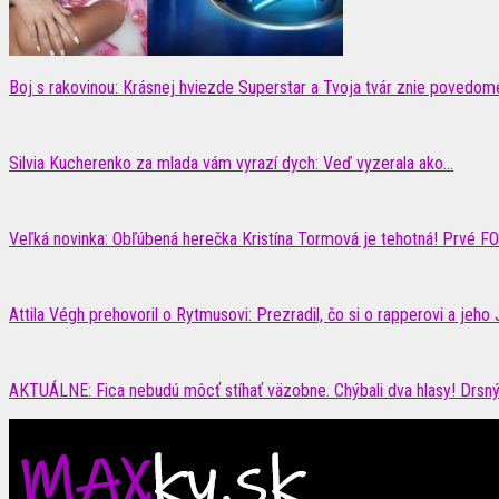
Boj s rakovinou: Krásnej hviezde Superstar a Tvoja tvár znie povedome 
Silvia Kucherenko za mlada vám vyrazí dych: Veď vyzerala ako…
Veľká novinka: Obľúbená herečka Kristína Tormová je tehotná! Prvé F
Attila Végh prehovoril o Rytmusovi: Prezradil, čo si o rapperovi a jeho 
AKTUÁLNE: Fica nebudú môcť stíhať väzobne. Chýbali dva hlasy! Drsný