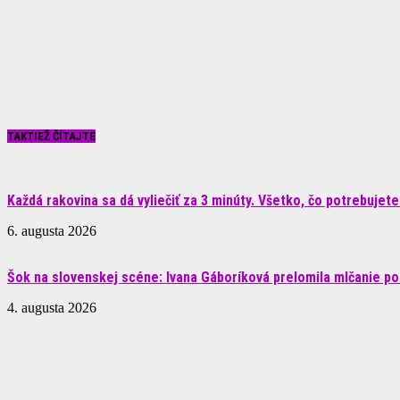
TAKTIEŽ ČÍTAJTE
Každá rakovina sa dá vyliečiť za 3 minúty. Všetko, čo potrebujete.
6. augusta 2026
Šok na slovenskej scéne: Ivana Gáboríková prelomila mlčanie po 
4. augusta 2026