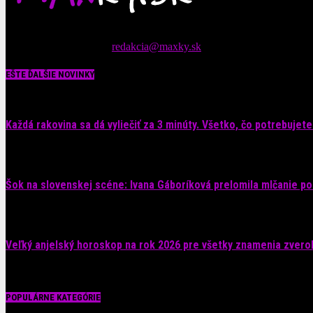
Čítajte MAXimálne len na MAXkách Portál s denným prísunom spáv
Tipy nám zasielajte na::
redakcia@maxky.sk
EŠTE ĎALŠIE NOVINKY
Každá rakovina sa dá vyliečiť za 3 minúty. Všetko, čo potrebujete.
6. augusta 2026
Šok na slovenskej scéne: Ivana Gáboríková prelomila mlčanie po 
4. augusta 2026
Veľký anjelský horoskop na rok 2026 pre všetky znamenia zvero
29. júla 2026
POPULÁRNE KATEGÓRIE