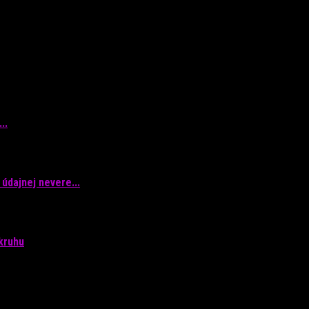
 zo šoubiznisu
..
údajnej nevere...
kruhu