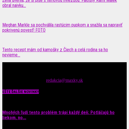
Žena uverila, že si píše s filmovou hviezdou: Falošný Rami Malek
obral naivku...
Meghan Markle sa pochválila rastúcim pupkom a snažila sa napraviť
pokrivenú povesť! FOTO
Tento recept mám od kamošky z Čiech a celá rodina sa ho
nevieme...
Čítajte MAXimálne len na MAXkách Portál s denným prísunom
spáv zo šoubiznisu
Tipy nám zasielajte na::
redakcia@maxky.sk
EŠTE ĎALŠIE NOVINKY
Mnohých ľudí tento problém trápi každý deň: Potláčajú ho
liekom, no...
9. augusta 2026