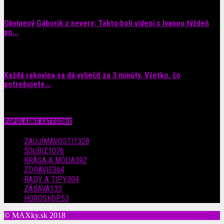
Obvinený Gáborik z nevery: Takto boli videní s Ivanou týždeň
po...
8. augusta 2026
Každá rakovina sa dá vyliečiť za 3 minúty. Všetko, čo
potrebujete...
6. augusta 2026
POPULÁRNE KATEGÓRIE
ZAUJÍMAVOSTI
1328
ŠOUBIZ
1076
KRÁSA A MÓDA
392
ZDRAVIE
364
RADY A TIPY
304
ZÁBAVA
133
HOROSKOP
53
© MAXky.sk 2018