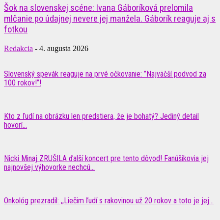
Šok na slovenskej scéne: Ivana Gáboríková prelomila
mlčanie po údajnej nevere jej manžela. Gáborík reaguje aj s
fotkou
Redakcia
-
4. augusta 2026
Slovenský spevák reaguje na prvé očkovanie: ”Najväčší podvod za
100 rokov!”!
Kto z ľudí na obrázku len predstiera, že je bohatý? Jediný detail
hovorí...
Nicki Minaj ZRUŠILA ďalší koncert pre tento dôvod! Fanúšikovia jej
najnovšej výhovorke nechcú...
Onkológ prezradil: ,,Liečim ľudí s rakovinou už 20 rokov a toto je jej...