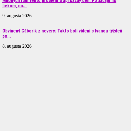
Mnohých ľudí tento problém trápi každý deň: Potláčajú ho
liekom, no...
9. augusta 2026
Obvinený Gáborik z nevery: Takto boli videní s Ivanou týždeň
po...
8. augusta 2026