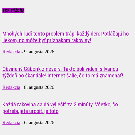
TOP TÝŽDŇA
Mnohých ľudí tento problém trápi každý deň: Potláčajú ho
liekom, no môže byť príznakom rakoviny!
Redakcia
-
9. augusta 2026
Obvinený Gáborik z nevery: Takto boli videní s Ivanou
týždeň po škandále! Internet šalie, čo to má znamenať!
Redakcia
-
8. augusta 2026
Každá rakovina sa dá vyliečiť za 3 minúty. Všetko, čo
potrebujete urobiť, je toto
Redakcia
-
6. augusta 2026