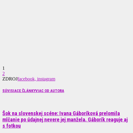
1
2
ZDROJ
facebook, instagram
SÚVISIACE ČLÁNKY
VIAC OD AUTORA
Šok na slovenskej scéne: Ivana Gáboríková prelomila
mlčanie po údajnej nevere jej manžela. Gáborík reaguje aj
s fotkou