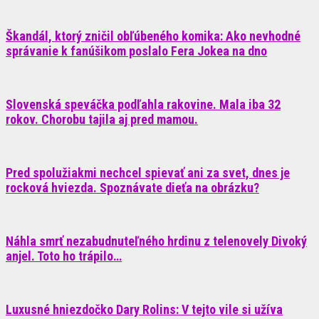
Škandál, ktorý zničil obľúbeného komika: Ako nevhodné
správanie k fanúšikom poslalo Fera Jokea na dno
Slovenská speváčka podľahla rakovine. Mala iba 32
rokov. Chorobu tajila aj pred mamou.
Pred spolužiakmi nechcel spievať ani za svet, dnes je
rocková hviezda. Spoznávate dieťa na obrázku?
Náhla smrť nezabudnuteľného hrdinu z telenovely Divoký
anjel. Toto ho trápilo…
Luxusné hniezdočko Dary Rolins: V tejto vile si užíva