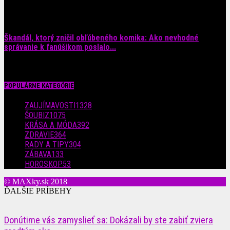
29. júla 2026
Škandál, ktorý zničil obľúbeného komika: Ako nevhodné
správanie k fanúšikom poslalo...
28. júla 2026
POPULÁRNE KATEGÓRIE
ZAUJÍMAVOSTI
1328
ŠOUBIZ
1075
KRÁSA A MÓDA
392
ZDRAVIE
364
RADY A TIPY
304
ZÁBAVA
133
HOROSKOP
53
© MAXky.sk 2018
ĎALŠIE PRÍBEHY
Donútime vás zamyslieť sa: Dokázali by ste zabiť zviera