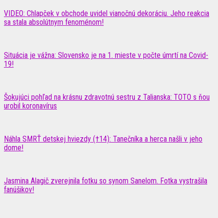
VIDEO: Chlapček v obchode uvidel vianočnú dekoráciu. Jeho reakcia
sa stala absolútnym fenoménom!
Situácia je vážna: Slovensko je na 1. mieste v počte úmrtí na Covid-
19!
Šokujúci pohľad na krásnu zdravotnú sestru z Talianska: TOTO s ňou
urobil koronavírus
Náhla SMRŤ detskej hviezdy (†14): Tanečníka a herca našli v jeho
dome!
Jasmina Alagič zverejnila fotku so synom Sanelom. Fotka vystrašila
fanúšikov!