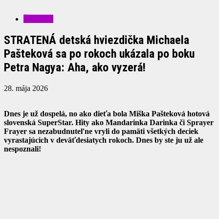
ŠOUBIZ
STRATENÁ detská hviezdička Michaela
Pašteková sa po rokoch ukázala po boku
Petra Nagya: Aha, ako vyzerá!
28. mája 2026
Dnes je už dospelá, no ako dieťa bola Miška Pašteková hotová
slovenská SuperStar. Hity ako Mandarinka Darinka či Sprayer
Frayer sa nezabudnuteľne vryli do pamäti všetkých deciek
vyrastajúcich v deväťdesiatych rokoch. Dnes by ste ju už ale
nespoznali!