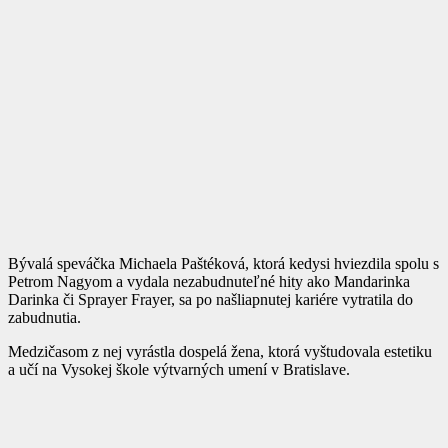
Bývalá speváčka Michaela Paštéková, ktorá kedysi hviezdila spolu s
Petrom Nagyom a vydala nezabudnuteľné hity ako Mandarinka
Darinka či Sprayer Frayer, sa po našliapnutej kariére vytratila do
zabudnutia.
Medzičasom z nej vyrástla dospelá žena, ktorá vyštudovala estetiku
a učí na Vysokej škole výtvarných umení v Bratislave.