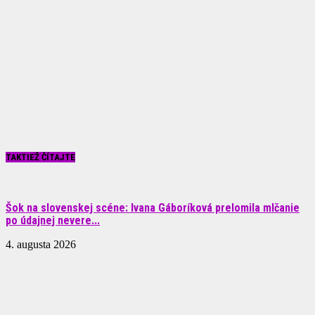
TAKTIEŽ ČÍTAJTE
Šok na slovenskej scéne: Ivana Gáboríková prelomila mlčanie
po údajnej nevere...
4. augusta 2026