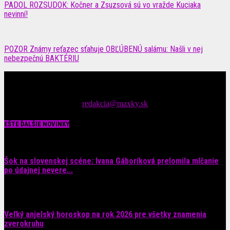
PADOL ROZSUDOK: Kočner a Zsuzsová sú vo vražde Kuciaka
nevinní!
POZOR Známy reťazec sťahuje OBĽÚBENÚ salámu: Našli v nej
nebezpečnú BAKTÉRIU
Čítajte MAXimálne len na MAXkách Portál s denným prísunom
spáv zo šoubiznisu
Tipy nám zasielajte na::
redakcia@maxky.sk
EŠTE ĎALŠIE NOVINKY
Šok na slovenskej scéne: Ivana Gáboríková prelomila mlčanie
po údajnej nevere...
4. augusta 2026
Veľký anjelský horoskop na rok 2026 pre všetky znamenia
zverokruhu