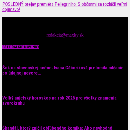
POSLEDNÝ prejav premiéra Pellegriniho: S občanmi sa rozlúčil veľmi
dojímavo!
Čítajte MAXimálne len na MAXkách Portál s denným prísunom
spáv zo šoubiznisu
Tipy nám zasielajte na::
redakcia@maxky.sk
EŠTE ĎALŠIE NOVINKY
Šok na slovenskej scéne: Ivana Gáboríková prelomila mlčanie
po údajnej nevere...
4. augusta 2026
Veľký anjelský horoskop na rok 2026 pre všetky znamenia
zverokruhu
29. júla 2026
Škandál, ktorý zničil obľúbeného komika: Ako nevhodné