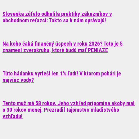
Slovenka zúfalo odhalila praktiky zákazníkov v
obchodnom reťazci: Takto sa k nám správajú!
Na koho čaká finančný úspech v roku 2026? Toto je 5
znamení zverokruhu, ktoré budú mať PENIAZE
Túto hádanku vyrieši len 1% ľudí! V ktorom pohári je
najviac vody?
Tento muž má 58 rokov. Jeho vzhľad pripomína akoby mal
o 30 rokov menej. Prezradil tajomstvo mladistvého
vzhľadu!