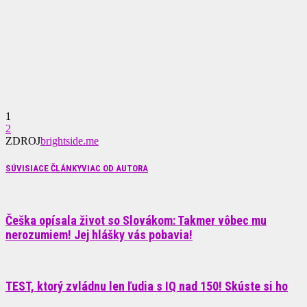
1
2
ZDROJ
brightside.me
SÚVISIACE ČLÁNKY
VIAC OD AUTORA
Češka opísala život so Slovákom: Takmer vôbec mu
nerozumiem! Jej hlášky vás pobavia!
TEST, ktorý zvládnu len ľudia s IQ nad 150! Skúste si ho