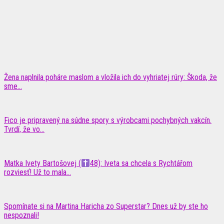
Žena naplnila poháre maslom a vložila ich do vyhriatej rúry: Škoda, že
sme...
Fico je pripravený na súdne spory s výrobcami pochybných vakcín.
Tvrdí, že vo...
Matka Ivety Bartošovej (
48): Iveta sa chcela s Rychtářom
rozviesť! Už to mala...
Spomínate si na Martina Haricha zo Superstar? Dnes už by ste ho
nespoznali!