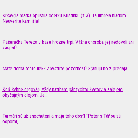
Krkavčia matka opustila dcérku Kristínku († 3). Tá umrela hladom.
Neuveríte kam išla!
Pašeráčka Tereza v base hrozne trpí: Vážna choroba jej nedovolí ani
zaspať!
Máte doma tento liek? Zbystrite pozornosť! Sťahujú ho z predaja!
Keď kvitne orgován, vždy natrhám pár týchto kvetov a zalejem
obyčajným olejom: Je...
Farmári sú už znechutení a majú toho dosť! “Peter s Táňou sú
odporní,...