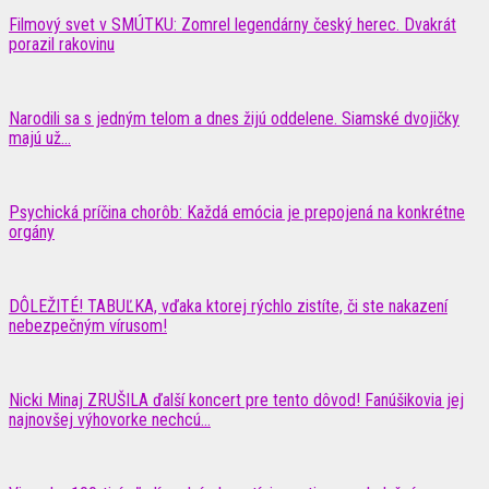
Filmový svet v SMÚTKU: Zomrel legendárny český herec. Dvakrát
porazil rakovinu
Narodili sa s jedným telom a dnes žijú oddelene. Siamské dvojičky
majú už...
Psychická príčina chorôb: Každá emócia je prepojená na konkrétne
orgány
DÔLEŽITÉ! TABUĽKA, vďaka ktorej rýchlo zistíte, či ste nakazení
nebezpečným vírusom!
Nicki Minaj ZRUŠILA ďalší koncert pre tento dôvod! Fanúšikovia jej
najnovšej výhovorke nechcú...