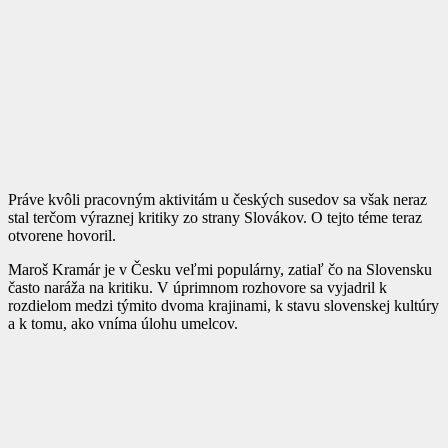
Práve kvôli pracovným aktivitám u českých susedov sa však neraz
stal terčom výraznej kritiky zo strany Slovákov. O tejto téme teraz
otvorene hovoril.
Maroš Kramár je v Česku veľmi populárny, zatiaľ čo na Slovensku
často naráža na kritiku. V úprimnom rozhovore sa vyjadril k
rozdielom medzi týmito dvoma krajinami, k stavu slovenskej kultúry
a k tomu, ako vníma úlohu umelcov.