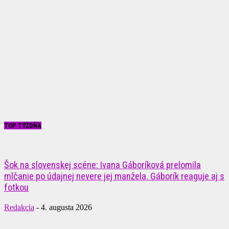
TOP TÝŽDŇA
Šok na slovenskej scéne: Ivana Gáboríková prelomila
mlčanie po údajnej nevere jej manžela. Gáborík reaguje aj s
fotkou
Redakcia
-
4. augusta 2026