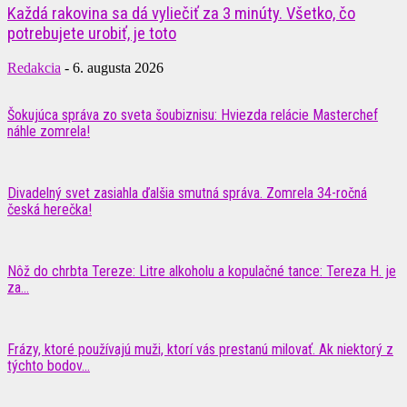
Každá rakovina sa dá vyliečiť za 3 minúty. Všetko, čo
potrebujete urobiť, je toto
Redakcia
-
6. augusta 2026
Šokujúca správa zo sveta šoubiznisu: Hviezda relácie Masterchef
náhle zomrela!
Divadelný svet zasiahla ďalšia smutná správa. Zomrela 34-ročná
česká herečka!
Nôž do chrbta Tereze: Litre alkoholu a kopulačné tance: Tereza H. je
za...
Frázy, ktoré používajú muži, ktorí vás prestanú milovať. Ak niektorý z
týchto bodov...