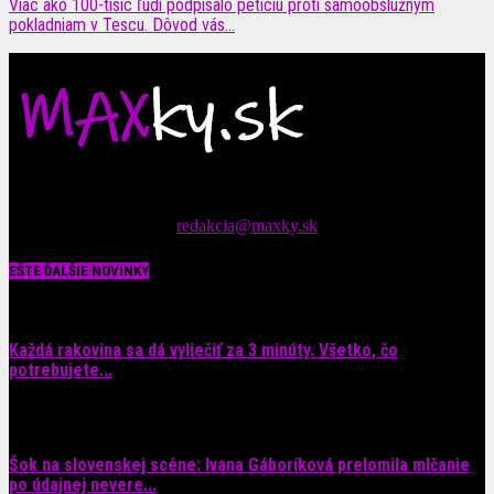
Viac ako 100-tisíc ľudí podpísalo petíciu proti samoobslužným
pokladniam v Tescu. Dôvod vás...
Čítajte MAXimálne len na MAXkách Portál s denným prísunom
spáv zo šoubiznisu
Tipy nám zasielajte na::
redakcia@maxky.sk
EŠTE ĎALŠIE NOVINKY
Každá rakovina sa dá vyliečiť za 3 minúty. Všetko, čo
potrebujete...
6. augusta 2026
Šok na slovenskej scéne: Ivana Gáboríková prelomila mlčanie
po údajnej nevere...