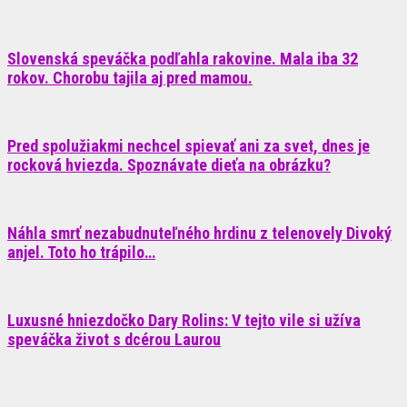
Slovenská speváčka podľahla rakovine. Mala iba 32
rokov. Chorobu tajila aj pred mamou.
Pred spolužiakmi nechcel spievať ani za svet, dnes je
rocková hviezda. Spoznávate dieťa na obrázku?
Náhla smrť nezabudnuteľného hrdinu z telenovely Divoký
anjel. Toto ho trápilo…
Luxusné hniezdočko Dary Rolins: V tejto vile si užíva
speváčka život s dcérou Laurou