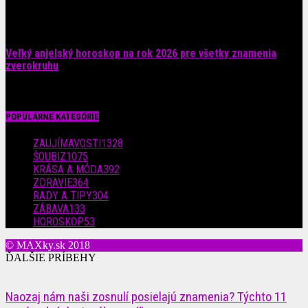
4. augusta 2026
Veľký anjelský horoskop na rok 2026 pre všetky znamenia
zverokruhu
29. júla 2026
POPULÁRNE KATEGÓRIE
ZAUJÍMAVOSTI
1328
ŠOUBIZ
1075
KRÁSA A MÓDA
392
ZDRAVIE
364
RADY A TIPY
304
ZÁBAVA
133
HOROSKOP
53
© MAXky.sk 2018
ĎALŠIE PRÍBEHY
Naozaj nám naši zosnulí posielajú znamenia? Týchto 11