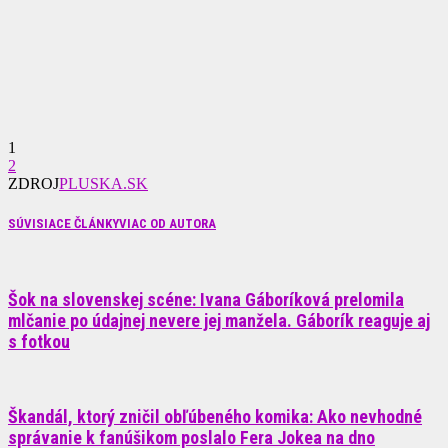
1
2
ZDROJ
PLUSKA.SK
SÚVISIACE ČLÁNKY
VIAC OD AUTORA
Šok na slovenskej scéne: Ivana Gáboríková prelomila
mlčanie po údajnej nevere jej manžela. Gáborík reaguje aj
s fotkou
Škandál, ktorý zničil obľúbeného komika: Ako nevhodné
správanie k fanúšikom poslalo Fera Jokea na dno