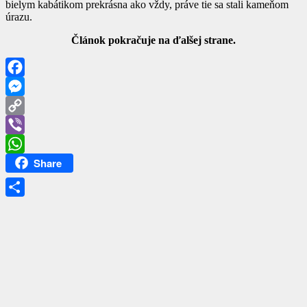
bielym kabátikom prekrásna ako vždy, práve tie sa stali kameňom
úrazu.
Článok pokračuje na ďalšej strane.
Facebook
Messenger
Copy
Link
Viber
Share
WhatsApp
Share