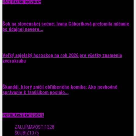
EŠTE ĎALŠIE NOVINKY
Šok na slovenskej scéne: Ivana Gáboríková prelomila mlčanie
po údajnej nevere...
4. augusta 2026
Veľký anjelský horoskop na rok 2026 pre všetky znamenia
zverokruhu
29. júla 2026
Škandál, ktorý zničil obľúbeného komika: Ako nevhodné
správanie k fanúšikom poslalo...
28. júla 2026
POPULÁRNE KATEGÓRIE
ZAUJÍMAVOSTI
1328
ŠOUBIZ
1075