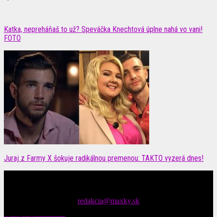
Katka, nepreháňaš to už? Speváčka Knechtová úplne nahá vo vani!
FOTO
Juraj z Farmy X šokuje radikálnou premenou: TAKTO vyzerá dnes!
Čítajte MAXimálne len na MAXkách Portál s denným prísunom
spáv zo šoubiznisu
Tipy nám zasielajte na::
redakcia@maxky.sk