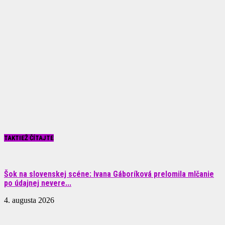
TAKTIEŽ ČÍTAJTE
Šok na slovenskej scéne: Ivana Gáboríková prelomila mlčanie
po údajnej nevere...
4. augusta 2026