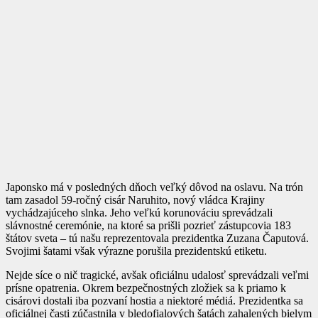
Japonsko má v posledných dňoch veľký dôvod na oslavu. Na trón
tam zasadol 59-ročný cisár Naruhito, nový vládca Krajiny
vychádzajúceho slnka. Jeho veľkú korunováciu sprevádzali
slávnostné ceremónie, na ktoré sa prišli pozrieť zástupcovia 183
štátov sveta – tú našu reprezentovala prezidentka Zuzana Čaputová.
Svojimi šatami však výrazne porušila prezidentskú etiketu.
Nejde síce o nič tragické, avšak oficiálnu udalosť sprevádzali veľmi
prísne opatrenia. Okrem bezpečnostných zložiek sa k priamo k
cisárovi dostali iba pozvaní hostia a niektoré médiá. Prezidentka sa
oficiálnej časti zúčastnila v bledofialových šatách zahalených bielym