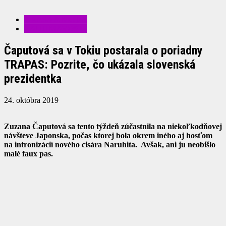
KRÁSA A MÓDA
ZAUJÍMAVOSTI
Čaputová sa v Tokiu postarala o poriadny
TRAPAS: Pozrite, čo ukázala slovenská
prezidentka
24. októbra 2019
Zuzana Čaputová sa tento týždeň zúčastnila na niekoľkodňovej
návšteve Japonska, počas ktorej bola okrem iného aj hosťom
na intronizácií nového cisára Naruhita. Avšak, ani ju neobišlo
malé faux pas.