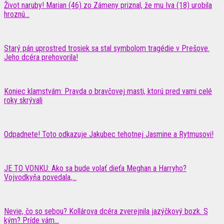
Život naruby! Marian (46) zo Zámeny priznal, že mu Iva (18) urobila
hroznú...
Starý pán uprostred trosiek sa stal symbolom tragédie v Prešove.
Jeho dcéra prehovorila!
Koniec klamstvám: Pravda o bravčovej masti, ktorú pred vami celé
roky skrývali
Odpadnete! Toto odkazuje Jakubec tehotnej Jasmine a Rytmusovi!
JE TO VONKU: Ako sa bude volať dieťa Meghan a Harryho?
Vojvodkyňa povedala,...
Nevie, čo so sebou? Kollárova dcéra zverejnila jazýčkový bozk. S
kým? Príde vám...