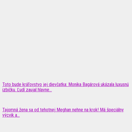
Toto bude kráľovstvo jej dievčatka: Monika Bagárová ukázala luxusnú
izbičku. Ľudí zaujal hlavne...
Tajomná žena sa od tehotnej Meghan nehne na krok! Má špeciálny
výcvik a…