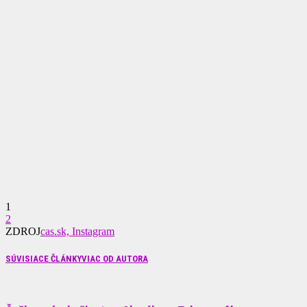
1
2
ZDROJ
cas.sk, Instagram
SÚVISIACE ČLÁNKY
VIAC OD AUTORA