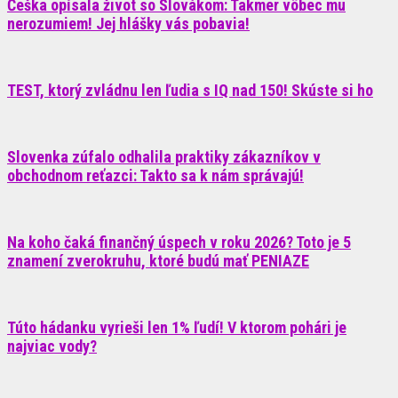
Češka opísala život so Slovákom: Takmer vôbec mu
nerozumiem! Jej hlášky vás pobavia!
TEST, ktorý zvládnu len ľudia s IQ nad 150! Skúste si ho
Slovenka zúfalo odhalila praktiky zákazníkov v
obchodnom reťazci: Takto sa k nám správajú!
Na koho čaká finančný úspech v roku 2026? Toto je 5
znamení zverokruhu, ktoré budú mať PENIAZE
Túto hádanku vyrieši len 1% ľudí! V ktorom pohári je
najviac vody?