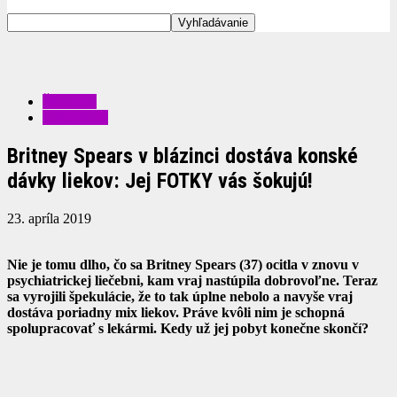
ŠOUBIZ
ZDRAVIE
Britney Spears v blázinci dostáva konské
dávky liekov: Jej FOTKY vás šokujú!
23. apríla 2019
Nie je tomu dlho, čo sa Britney Spears (37) ocitla v znovu v
psychiatrickej liečebni, kam vraj nastúpila dobrovoľne. Teraz
sa vyrojili špekulácie, že to tak úplne nebolo a navyše vraj
dostáva poriadny mix liekov. Práve kvôli nim je schopná
spolupracovať s lekármi. Kedy už jej pobyt konečne skončí?