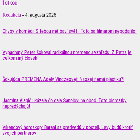
fotkou
Redakcia
-
4. augusta 2026
Chyby v komédii S tebou mě baví svět : Toto sa filmárom nepodarilo!
Vypadnutý Peter šokoval radikálnou premenou vzhľadu: Z Petra je
celkom iný človek!
Šokujúca PREMENA Adely Vinczeovej: Naozaj nemá plastiku?!
Jasmina Alagič ukázala čo dala Sanelovi na obed. Toto biomatky
nepredýchajú!
Víkendový horoskop: Barani sa predvedú v posteli, Levy budú krotiť
svojich partnerov