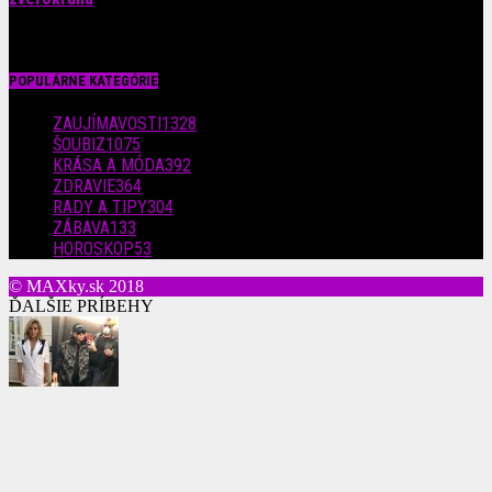
29. júla 2026
POPULÁRNE KATEGÓRIE
ZAUJÍMAVOSTI
1328
ŠOUBIZ
1075
KRÁSA A MÓDA
392
ZDRAVIE
364
RADY A TIPY
304
ZÁBAVA
133
HOROSKOP
53
© MAXky.sk 2018
ĎALŠIE PRÍBEHY
Cibulková v koženom saku a hore bez! Ľudia ju nešetrili:
To...