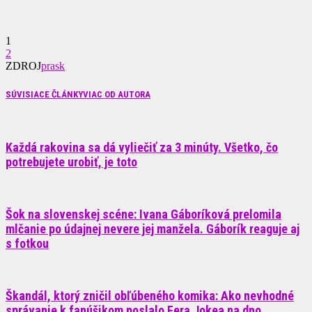
1
2
ZDROJ
prask
SÚVISIACE ČLÁNKY
VIAC OD AUTORA
Každá rakovina sa dá vyliečiť za 3 minúty. Všetko, čo
potrebujete urobiť, je toto
Šok na slovenskej scéne: Ivana Gáboríková prelomila
mlčanie po údajnej nevere jej manžela. Gáborík reaguje aj
s fotkou
Škandál, ktorý zničil obľúbeného komika: Ako nevhodné
správanie k fanúšikom poslalo Fera Jokea na dno