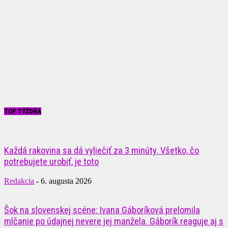
TOP TÝŽDŇA
Každá rakovina sa dá vyliečiť za 3 minúty. Všetko, čo
potrebujete urobiť, je toto
Redakcia
-
6. augusta 2026
Šok na slovenskej scéne: Ivana Gáboríková prelomila
mlčanie po údajnej nevere jej manžela. Gáborík reaguje aj s