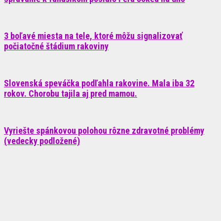
3 boľavé miesta na tele, ktoré môžu signalizovať
počiatočné štádium rakoviny
Slovenská speváčka podľahla rakovine. Mala iba 32
rokov. Chorobu tajila aj pred mamou.
Vyriešte spánkovou polohou rôzne zdravotné problémy
(vedecky podložené)