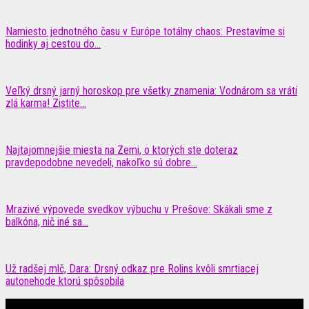
Namiesto jednotného času v Európe totálny chaos: Prestavíme si
hodinky aj cestou do...
Veľký drsný jarný horoskop pre všetky znamenia: Vodnárom sa vráti
zlá karma! Zistite...
Najtajomnejšie miesta na Zemi, o ktorých ste doteraz
pravdepodobne nevedeli, nakoľko sú dobre...
Mrazivé výpovede svedkov výbuchu v Prešove: Skákali sme z
balkóna, nič iné sa...
Už radšej mlč, Dara: Drsný odkaz pre Rolins kvôli smrtiacej
autonehode ktorú spôsobila