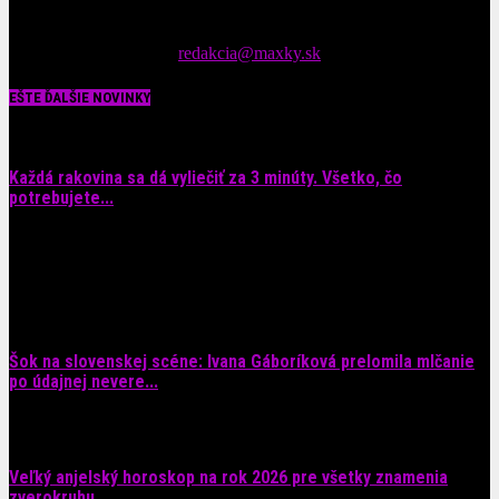
Čítajte MAXimálne len na MAXkách Portál s denným prísunom
spáv zo šoubiznisu
Tipy nám zasielajte na::
redakcia@maxky.sk
EŠTE ĎALŠIE NOVINKY
Každá rakovina sa dá vyliečiť za 3 minúty. Všetko, čo
potrebujete...
6. augusta 2026
Šok na slovenskej scéne: Ivana Gáboríková prelomila mlčanie
po údajnej nevere...
4. augusta 2026
Veľký anjelský horoskop na rok 2026 pre všetky znamenia
zverokruhu