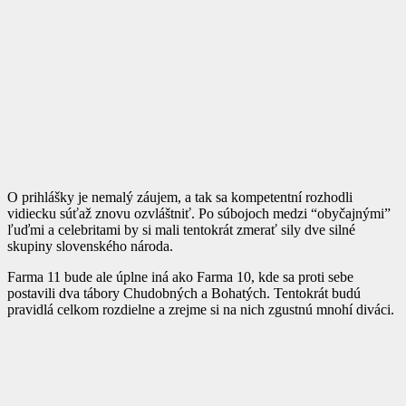
O prihlášky je nemalý záujem, a tak sa kompetentní rozhodli
vidiecku súťaž znovu ozvláštniť. Po súbojoch medzi “obyčajnými”
ľuďmi a celebritami by si mali tentokrát zmerať sily dve silné
skupiny slovenského národa.
Farma 11 bude ale úplne iná ako Farma 10, kde sa proti sebe
postavili dva tábory Chudobných a Bohatých. Tentokrát budú
pravidlá celkom rozdielne a zrejme si na nich zgustnú mnohí diváci.