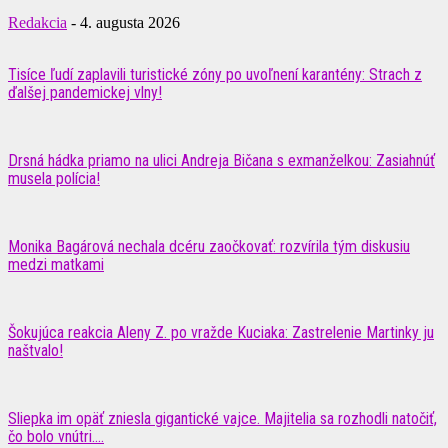
Redakcia
-
4. augusta 2026
Tisíce ľudí zaplavili turistické zóny po uvoľnení karantény: Strach z
ďalšej pandemickej vlny!
Drsná hádka priamo na ulici Andreja Bičana s exmanželkou: Zasiahnúť
musela polícia!
Monika Bagárová nechala dcéru zaočkovať: rozvírila tým diskusiu
medzi matkami
Šokujúca reakcia Aleny Z. po vražde Kuciaka: Zastrelenie Martinky ju
naštvalo!
Sliepka im opäť zniesla gigantické vajce. Majitelia sa rozhodli natočiť,
čo bolo vnútri....