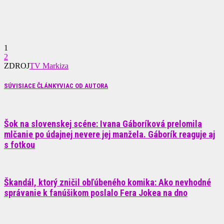
1
2
ZDROJ
TV Markiza
SÚVISIACE ČLÁNKY
VIAC OD AUTORA
Šok na slovenskej scéne: Ivana Gáboríková prelomila
mlčanie po údajnej nevere jej manžela. Gáborík reaguje aj
s fotkou
Škandál, ktorý zničil obľúbeného komika: Ako nevhodné
správanie k fanúšikom poslalo Fera Jokea na dno