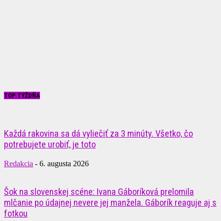
TOP TÝŽDŇA
Každá rakovina sa dá vyliečiť za 3 minúty. Všetko, čo
potrebujete urobiť, je toto
Redakcia
-
6. augusta 2026
Šok na slovenskej scéne: Ivana Gáboríková prelomila
mlčanie po údajnej nevere jej manžela. Gáborík reaguje aj s
fotkou