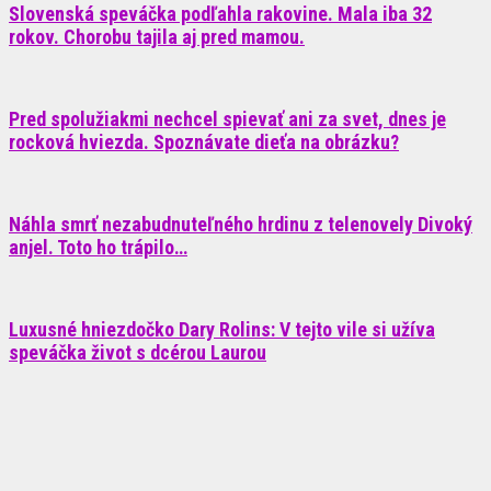
Slovenská speváčka podľahla rakovine. Mala iba 32
rokov. Chorobu tajila aj pred mamou.
Pred spolužiakmi nechcel spievať ani za svet, dnes je
rocková hviezda. Spoznávate dieťa na obrázku?
Náhla smrť nezabudnuteľného hrdinu z telenovely Divoký
anjel. Toto ho trápilo…
Luxusné hniezdočko Dary Rolins: V tejto vile si užíva
speváčka život s dcérou Laurou