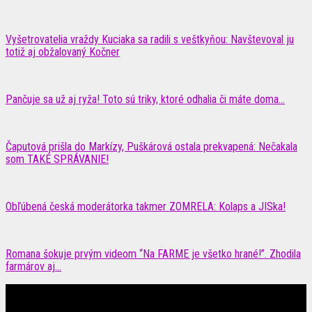
Vyšetrovatelia vraždy Kuciaka sa radili s veštkyňou: Navštevoval ju
totiž aj obžalovaný Kočner
Pančuje sa už aj ryža! Toto sú triky, ktoré odhalia či máte doma...
Čaputová prišla do Markízy, Puškárová ostala prekvapená: Nečakala
som TAKÉ SPRÁVANIE!
Obľúbená česká moderátorka takmer ZOMRELA: Kolaps a JISka!
Romana šokuje prvým videom “Na FARME je všetko hrané!”. Zhodila
farmárov aj...
Čítajte MAXimálne len na MAXkách Portál s denným prísunom