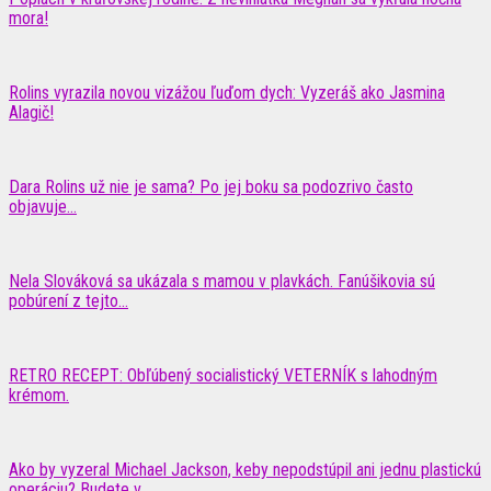
mora!
Rolins vyrazila novou vizážou ľuďom dych: Vyzeráš ako Jasmina
Alagič!
Dara Rolins už nie je sama? Po jej boku sa podozrivo často
objavuje...
Nela Slováková sa ukázala s mamou v plavkách. Fanúšikovia sú
pobúrení z tejto...
RETRO RECEPT: Obľúbený socialistický VETERNÍK s lahodným
krémom.
Ako by vyzeral Michael Jackson, keby nepodstúpil ani jednu plastickú
operáciu? Budete v...