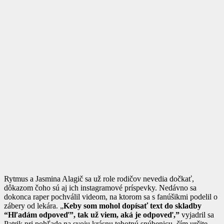
Rytmus a Jasmina Alagič sa už role rodičov nevedia dočkať,
dôkazom čoho sú aj ich instagramové príspevky. Nedávno sa
dokonca raper pochválil videom, na ktorom sa s fanúšikmi podelil o
zábery od lekára. „
Keby som mohol dopísať text do skladby
“Hľadám odpoveď”, tak už viem, aká je odpoveď,”
vyjadril sa
Patrik pri pohľade na svoju krásnu tehotnú snúbenicu, čím určite