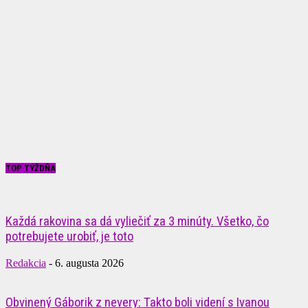
TOP TÝŽDŇA
Každá rakovina sa dá vyliečiť za 3 minúty. Všetko, čo
potrebujete urobiť, je toto
Redakcia
-
6. augusta 2026
Obvinený Gáborik z nevery: Takto boli videní s Ivanou