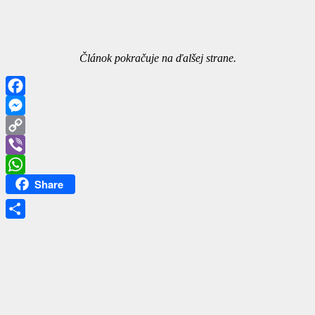
Článok pokračuje na ďalšej strane.
Facebook
Messenger
Copy
Link
Viber
Share
WhatsApp
Share