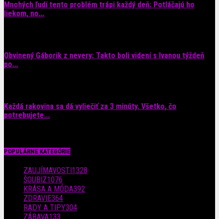
Mnohých ľudí tento problém trápi každý deň: Potláčajú ho
liekom, no...
9. augusta 2026
Obvinený Gáborik z nevery: Takto boli videní s Ivanou týždeň
po...
8. augusta 2026
Každá rakovina sa dá vyliečiť za 3 minúty. Všetko, čo
potrebujete...
6. augusta 2026
POPULÁRNE KATEGÓRIE
ZAUJÍMAVOSTI
1328
ŠOUBIZ
1076
KRÁSA A MÓDA
392
ZDRAVIE
364
RADY A TIPY
304
ZÁBAVA
133