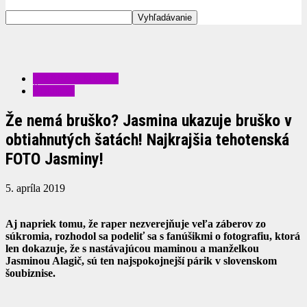
KRÁSA A MÓDA
ŠOUBIZ
Že nemá bruško? Jasmina ukazuje bruško v
obtiahnutých šatách! Najkrajšia tehotenská
FOTO Jasminy!
5. apríla 2019
Aj napriek tomu, že raper nezverejňuje veľa záberov zo
súkromia, rozhodol sa podeliť sa s fanúšikmi o fotografiu, ktorá
len dokazuje, že s nastávajúcou maminou a manželkou
Jasminou Alagič, sú ten najspokojnejší párik v slovenskom
šoubiznise.