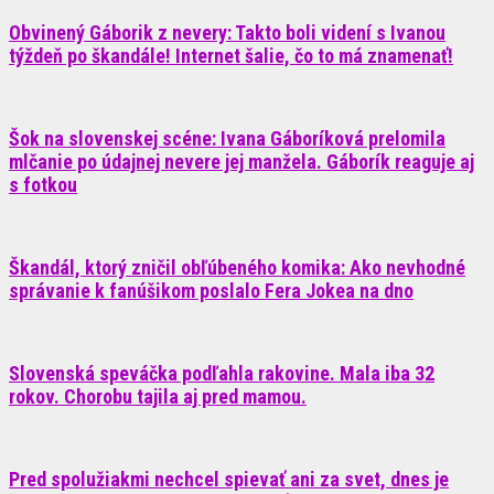
Obvinený Gáborik z nevery: Takto boli videní s Ivanou
týždeň po škandále! Internet šalie, čo to má znamenať!
Šok na slovenskej scéne: Ivana Gáboríková prelomila
mlčanie po údajnej nevere jej manžela. Gáborík reaguje aj
s fotkou
Škandál, ktorý zničil obľúbeného komika: Ako nevhodné
správanie k fanúšikom poslalo Fera Jokea na dno
Slovenská speváčka podľahla rakovine. Mala iba 32
rokov. Chorobu tajila aj pred mamou.
Pred spolužiakmi nechcel spievať ani za svet, dnes je