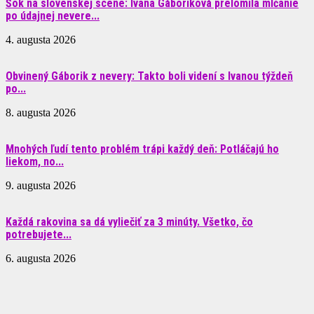
Šok na slovenskej scéne: Ivana Gáboríková prelomila mlčanie
po údajnej nevere...
4. augusta 2026
Obvinený Gáborik z nevery: Takto boli videní s Ivanou týždeň
po...
8. augusta 2026
Mnohých ľudí tento problém trápi každý deň: Potláčajú ho
liekom, no...
9. augusta 2026
Každá rakovina sa dá vyliečiť za 3 minúty. Všetko, čo
potrebujete...
6. augusta 2026