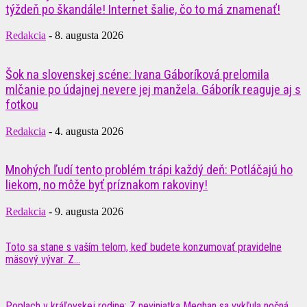
týždeň po škandále! Internet šalie, čo to má znamenať!
Redakcia
-
8. augusta 2026
Šok na slovenskej scéne: Ivana Gáboríková prelomila
mlčanie po údajnej nevere jej manžela. Gáborík reaguje aj s
fotkou
Redakcia
-
4. augusta 2026
Mnohých ľudí tento problém trápi každý deň: Potláčajú ho
liekom, no môže byť príznakom rakoviny!
Redakcia
-
9. augusta 2026
Toto sa stane s vaším telom, keď budete konzumovať pravidelne
mäsový vývar. Z...
Poplach v kráľovskej rodine: Z neviniatka Meghan sa vykľula nočná