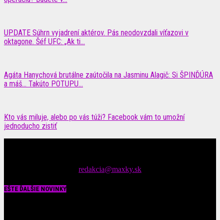
UPDATE Súhrn vyjadrení aktérov. Pás neodovzdali víťazovi v
oktagone. Šéf UFC: „Ak ti...
Agáta Hanychová brutálne zaútočila na Jasminu Alagič: Si ŠPINĎÚRA
a máš… Takúto POTUPU...
Kto vás miluje, alebo po vás túži? Facebook vám to umožní
jednoducho zistiť
Čítajte MAXimálne len na MAXkách Portál s denným prísunom
spáv zo šoubiznisu
Tipy nám zasielajte na::
redakcia@maxky.sk
EŠTE ĎALŠIE NOVINKY