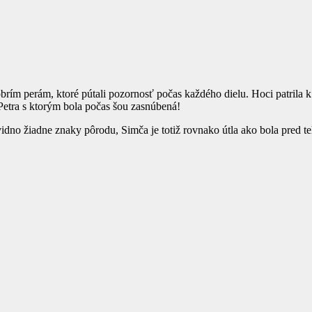
m perám, ktoré pútali pozornosť počas každého dielu. Hoci patrila k 
etra s ktorým bola počas šou zasnúbená!
idno žiadne znaky pôrodu, Simča je totiž rovnako útla ako bola pred t