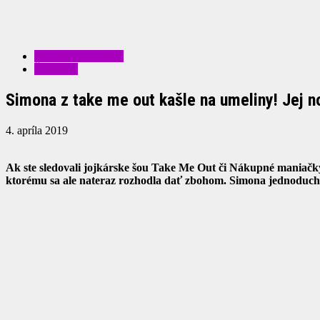
KRÁSA A MÓDA
ŠOUBIZ
Simona z take me out kašle na umeliny! Jej no
4. apríla 2019
Ak ste sledovali jojkárske šou Take Me Out či Nákupné maniačk
ktorému sa ale nateraz rozhodla dať zbohom. Simona jednoduch