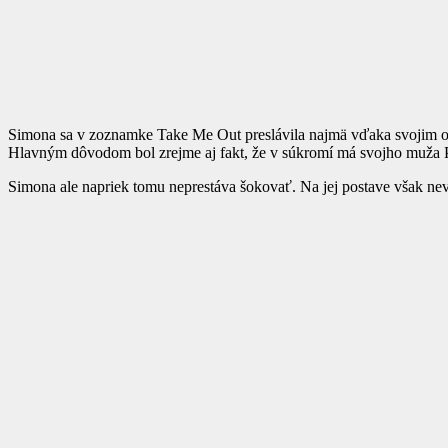
Simona sa v zoznamke Take Me Out preslávila najmä vďaka svojim obrí
Hlavným dôvodom bol zrejme aj fakt, že v súkromí má svojho muža P
Simona ale napriek tomu neprestáva šokovať. Na jej postave však nev