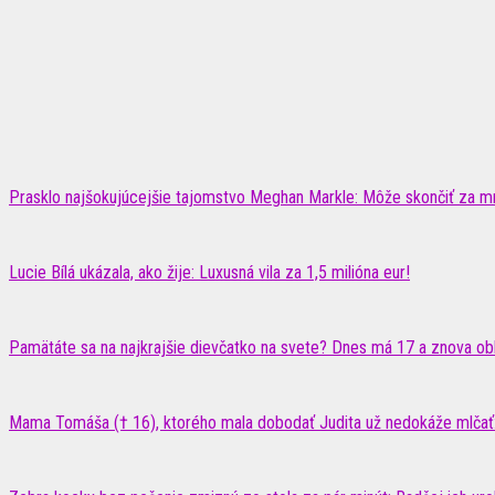
Prasklo najšokujúcejšie tajomstvo Meghan Markle: Môže skončiť za m
Lucie Bílá ukázala, ako žije: Luxusná vila za 1,5 milióna eur!
Pamätáte sa na najkrajšie dievčatko na svete? Dnes má 17 a znova obhá
Mama Tomáša († 16), ktorého mala dobodať Judita už nedokáže mlčať: 