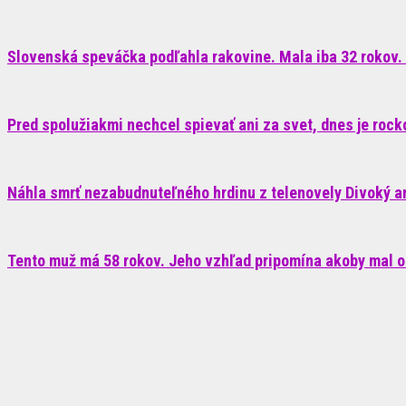
Slovenská speváčka podľahla rakovine. Mala iba 32 rokov. 
Pred spolužiakmi nechcel spievať ani za svet, dnes je roc
Náhla smrť nezabudnuteľného hrdinu z telenovely Divoký anj
Tento muž má 58 rokov. Jeho vzhľad pripomína akoby mal o