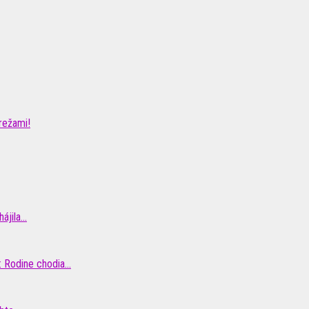
režami!
jila...
Rodine chodia...