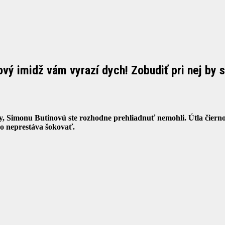
vý imidž vám vyrazí dych! Zobudiť pri nej by s
y, Simonu Butinovú ste rozhodne prehliadnuť nemohli. Útla čier
o neprestáva šokovať.