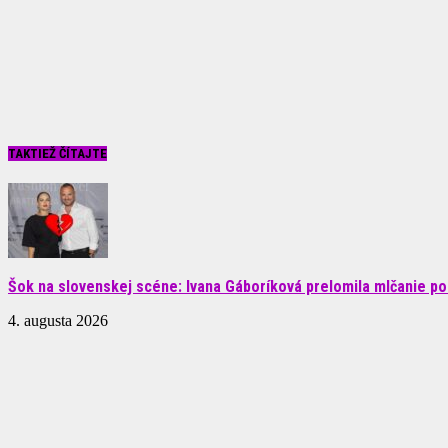
TAKTIEŽ ČÍTAJTE
Šok na slovenskej scéne: Ivana Gáboríková prelomila mlčanie po 
4. augusta 2026