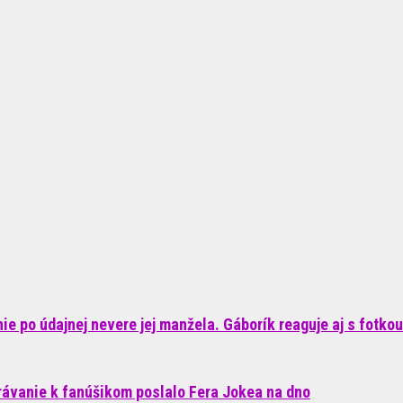
e po údajnej nevere jej manžela. Gáborík reaguje aj s fotkou
rávanie k fanúšikom poslalo Fera Jokea na dno