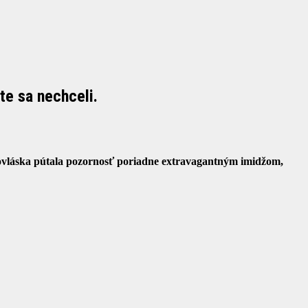
te sa nechceli.
novláska pútala pozornosť poriadne extravagantným imidžom,