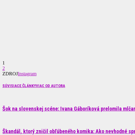
1
2
ZDROJ
Instagram
SÚVISIACE ČLÁNKY
VIAC OD AUTORA
Šok na slovenskej scéne: Ivana Gáboríková prelomila mlčani
Škandál, ktorý zničil obľúbeného komika: Ako nevhodné sp