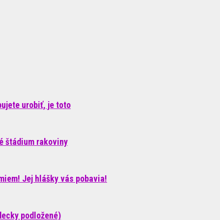
jete urobiť, je toto
né štádium rakoviny
iem! Jej hlášky vás pobavia!
decky podložené)