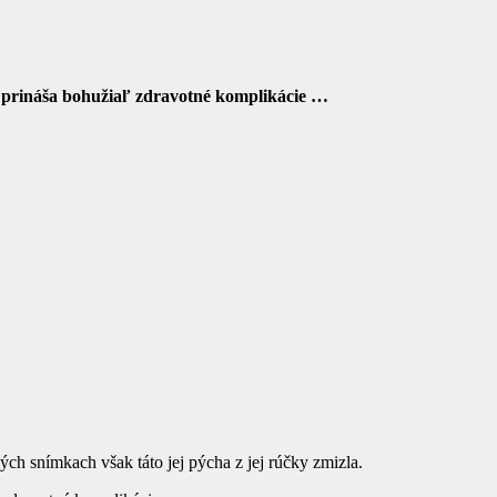
u prináša bohužiaľ zdravotné komplikácie …
h snímkach však táto jej pýcha z jej rúčky zmizla.