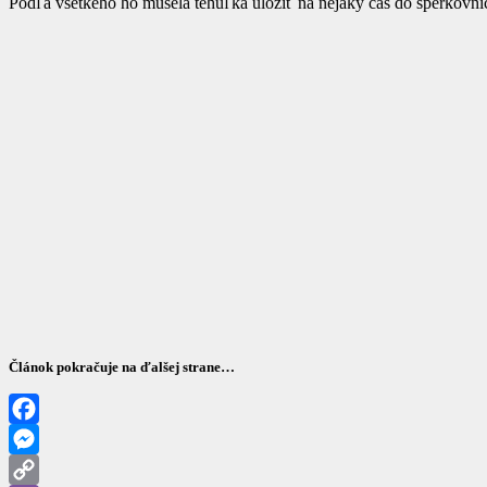
Podľa všetkého ho musela tehuľka uložiť na nejaký čas do šperkovn
Článok pokračuje na ďalšej strane…
Facebook
Messenger