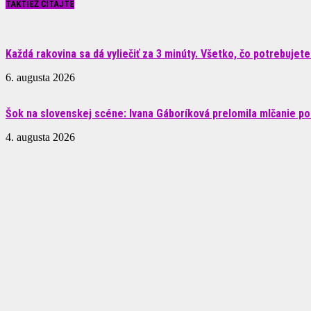
TAKTIEŽ ČÍTAJTE
Každá rakovina sa dá vyliečiť za 3 minúty. Všetko, čo potrebujete.
6. augusta 2026
Šok na slovenskej scéne: Ivana Gáboríková prelomila mlčanie po 
4. augusta 2026