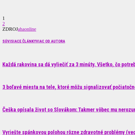
1
2
ZDROJ
ahaonline
SÚVISIACE ČLÁNKY
VIAC OD AUTORA
Každá rakovina sa dá vyliečiť za 3 minúty. Všetko, čo potrebu
3 boľavé miesta na tele, ktoré môžu signalizovať počiatoč
Češka opísala život so Slovákom: Takmer vôbec mu nerozum
Vyriešte spánkovou polohou rôzne zdravotné problémy (ve