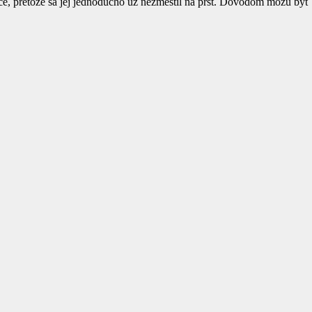
ice, pretože sa jej jednoducho už nezmestil na prst. Dôvodom môžu by