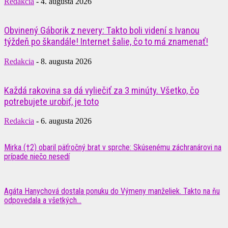
Redakcia
-
4. augusta 2026
Obvinený Gáborik z nevery: Takto boli videní s Ivanou
týždeň po škandále! Internet šalie, čo to má znamenať!
Redakcia
-
8. augusta 2026
Každá rakovina sa dá vyliečiť za 3 minúty. Všetko, čo
potrebujete urobiť, je toto
Redakcia
-
6. augusta 2026
Mirka (†2) obaril päťročný brat v sprche: Skúsenému záchranárovi na
prípade niečo nesedí
Agáta Hanychová dostala ponuku do Výmeny manželiek. Takto na ňu
odpovedala a všetkých...