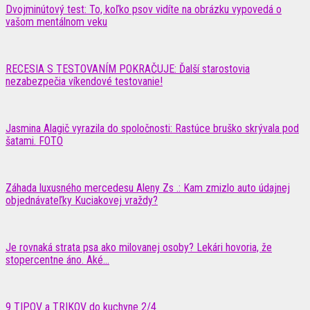
Dvojminútový test: To, koľko psov vidíte na obrázku vypovedá o
vašom mentálnom veku
RECESIA S TESTOVANÍM POKRAČUJE: Ďalší starostovia
nezabezpečia víkendové testovanie!
Jasmina Alagič vyrazila do spoločnosti: Rastúce bruško skrývala pod
šatami. FOTO
Záhada luxusného mercedesu Aleny Zs .: Kam zmizlo auto údajnej
objednávateľky Kuciakovej vraždy?
Je rovnaká strata psa ako milovanej osoby? Lekári hovoria, že
stopercentne áno. Aké...
9 TIPOV a TRIKOV do kuchyne 2/4