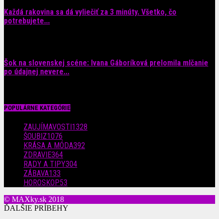
Každá rakovina sa dá vyliečiť za 3 minúty. Všetko, čo
potrebujete...
6. augusta 2026
Šok na slovenskej scéne: Ivana Gáboríková prelomila mlčanie
po údajnej nevere...
4. augusta 2026
POPULÁRNE KATEGÓRIE
ZAUJÍMAVOSTI
1328
ŠOUBIZ
1076
KRÁSA A MÓDA
392
ZDRAVIE
364
RADY A TIPY
304
ZÁBAVA
133
HOROSKOP
53
© MAXky.sk 2018
ĎALŠIE PRÍBEHY