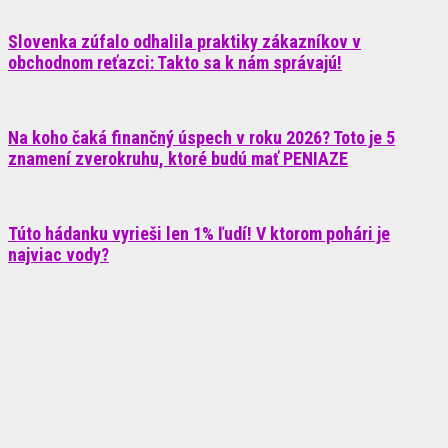
Slovenka zúfalo odhalila praktiky zákazníkov v
obchodnom reťazci: Takto sa k nám správajú!
Na koho čaká finančný úspech v roku 2026? Toto je 5
znamení zverokruhu, ktoré budú mať PENIAZE
Túto hádanku vyrieši len 1% ľudí! V ktorom pohári je
najviac vody?