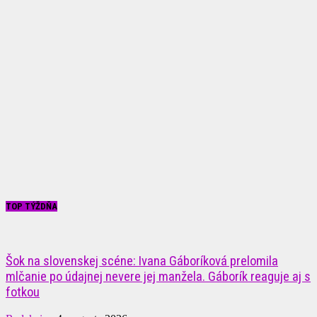
TOP TÝŽDŇA
Šok na slovenskej scéne: Ivana Gáboríková prelomila
mlčanie po údajnej nevere jej manžela. Gáborík reaguje aj s
fotkou