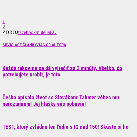
1
2
ZDROJ
facebook/nutellaEU
SÚVISIACE ČLÁNKY
VIAC OD AUTORA
Každá rakovina sa dá vyliečiť za 3 minúty. Všetko, čo
potrebujete urobiť, je toto
Češka opísala život so Slovákom: Takmer vôbec mu
nerozumiem! Jej hlášky vás pobavia!
TEST, ktorý zvládnu len ľudia s IQ nad 150! Skúste si ho