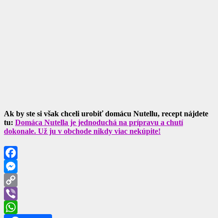
Ak by ste si však chceli urobiť domácu Nutellu, recept nájdete
tu:
Domáca Nutella je jednoduchá na prípravu a chutí
dokonale. Už ju v obchode nikdy viac nekúpite!
Facebook
Messenger
Copy
Link
Viber