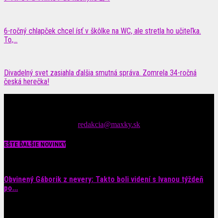
6-ročný chlapček chcel ísť v škôlke na WC, ale stretla ho učiteľka.
To,...
Divadelný svet zasiahla ďalšia smutná správa. Zomrela 34-ročná
česká herečka!
Čítajte MAXimálne len na MAXkách Portál s denným prísunom
spáv zo šoubiznisu
Tipy nám zasielajte na::
redakcia@maxky.sk
EŠTE ĎALŠIE NOVINKY
Obvinený Gáborik z nevery: Takto boli videní s Ivanou týždeň
po...
8. augusta 2026