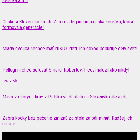
sviečka a fén
Česko a Slovensko smúti: Zomrela legandárna česká herečka, ktorá
formovala generácie!
Mladá dvojica nechce mať NIKDY deti: Ich dôvod poburuje celý svet!
Pellegrini chce šéfovať Smeru: Róbertovi Ficovi naložil ako nikdy!
teraz.sk
Mäso z chorých kráv z Poľska sa dostalo na Slovensko ale aj do...
Zebra kocky bez pečenie zmiznú zo stola za pár minút: Radšej ich
urobte...
Čítajte MAXimálne len na MAXkách Portál s denným prísunom