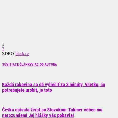
1
2
ZDROJ
blesk.cz
SÚVISIACE ČLÁNKY
VIAC OD AUTORA
Každá rakovina sa dá vyliečiť za 3 minúty. Všetko, čo
potrebujete urobiť, je toto
Češka opísala život so Slovákom: Takmer vôbec mu
nerozumiem! Jej hlášky vás pobavia!