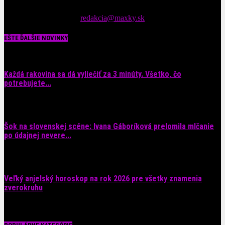
spáv zo šoubiznisu
Tipy nám zasielajte na::
redakcia@maxky.sk
EŠTE ĎALŠIE NOVINKY
Každá rakovina sa dá vyliečiť za 3 minúty. Všetko, čo
potrebujete...
6. augusta 2026
Šok na slovenskej scéne: Ivana Gáboríková prelomila mlčanie
po údajnej nevere...
4. augusta 2026
Veľký anjelský horoskop na rok 2026 pre všetky znamenia
zverokruhu
29. júla 2026