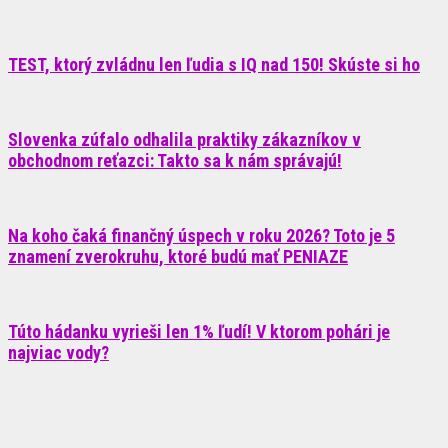
TEST, ktorý zvládnu len ľudia s IQ nad 150! Skúste si ho
Slovenka zúfalo odhalila praktiky zákazníkov v
obchodnom reťazci: Takto sa k nám správajú!
Na koho čaká finančný úspech v roku 2026? Toto je 5
znamení zverokruhu, ktoré budú mať PENIAZE
Túto hádanku vyrieši len 1% ľudí! V ktorom pohári je
najviac vody?