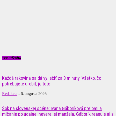
TOP TÝŽDŇA
Každá rakovina sa dá vyliečiť za 3 minúty. Všetko, čo
potrebujete urobiť, je toto
Redakcia
-
6. augusta 2026
Šok na slovenskej scéne: Ivana Gáboríková prelomila
mlčanie po údajnej nevere jej manžela. Gáborík reaguje aj s