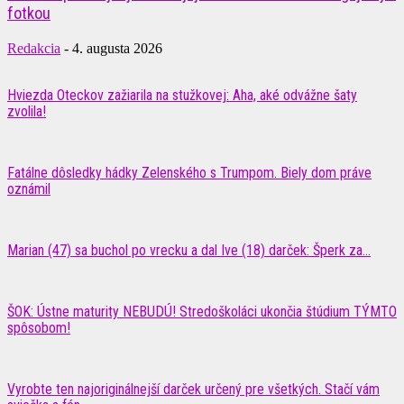
fotkou
Redakcia
-
4. augusta 2026
Hviezda Oteckov zažiarila na stužkovej: Aha, aké odvážne šaty
zvolila!
Fatálne dôsledky hádky Zelenského s Trumpom. Biely dom práve
oznámil
Marian (47) sa buchol po vrecku a dal Ive (18) darček: Šperk za...
ŠOK: Ústne maturity NEBUDÚ! Stredoškoláci ukončia štúdium TÝMTO
spôsobom!
Vyrobte ten najoriginálnejší darček určený pre všetkých. Stačí vám