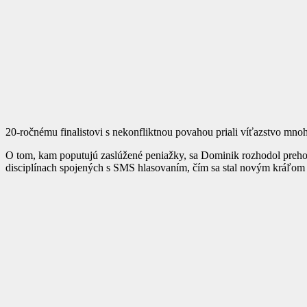
20-ročnému finalistovi s nekonfliktnou povahou priali víťazstvo mnoh
O tom, kam poputujú zaslúžené peniažky, sa Dominik rozhodol prehovor
disciplínach spojených s SMS hlasovaním, čím sa stal novým kráľom