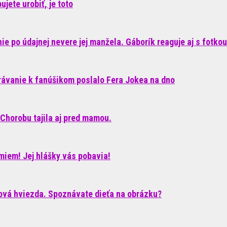
jete urobiť, je toto
e po údajnej nevere jej manžela. Gáborík reaguje aj s fotkou
rávanie k fanúšikom poslalo Fera Jokea na dno
Chorobu tajila aj pred mamou.
iem! Jej hlášky vás pobavia!
ková hviezda. Spoznávate dieťa na obrázku?