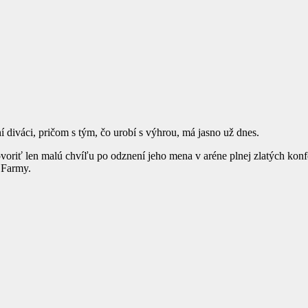
í diváci, pričom s tým, čo urobí s výhrou, má jasno už dnes.
iť len malú chvíľu po odznení jeho mena v aréne plnej zlatých konfét 
 Farmy.