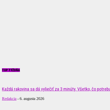
TOP TÝŽDŇA
Každá rakovina sa dá vyliečiť za 3 minúty. Všetko, čo potrebuj
Redakcia
-
6. augusta 2026