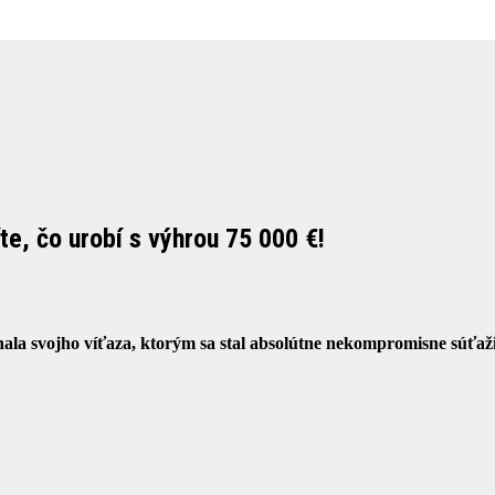
e, čo urobí s výhrou 75 000 €!
nala svojho víťaza, ktorým sa stal absolútne nekompromisne súťa