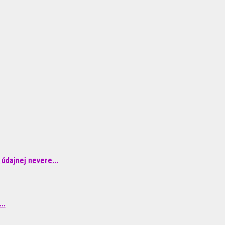
údajnej nevere...
..