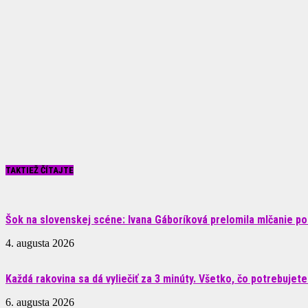
TAKTIEŽ ČÍTAJTE
Šok na slovenskej scéne: Ivana Gáboríková prelomila mlčanie po 
4. augusta 2026
Každá rakovina sa dá vyliečiť za 3 minúty. Všetko, čo potrebujete.
6. augusta 2026