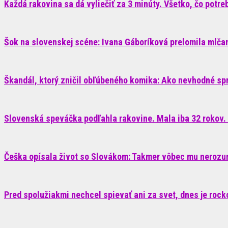
Každá rakovina sa dá vyliečiť za 3 minúty. Všetko, čo potrebu
Šok na slovenskej scéne: Ivana Gáboríková prelomila mlčani
Škandál, ktorý zničil obľúbeného komika: Ako nevhodné sp
Slovenská speváčka podľahla rakovine. Mala iba 32 rokov. 
Češka opísala život so Slovákom: Takmer vôbec mu nerozum
Pred spolužiakmi nechcel spievať ani za svet, dnes je roc