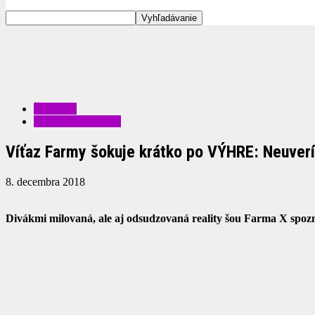
ŠOUBIZ
ZAUJÍMAVOSTI
Víťaz Farmy šokuje krátko po VÝHRE: Neuverít
8. decembra 2018
Divákmi milovaná, ale aj odsudzovaná reality šou Farma X spoz