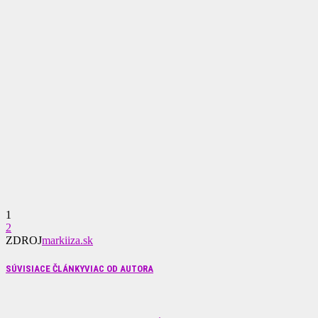
1
2
ZDROJ
markiiza.sk
SÚVISIACE ČLÁNKY
VIAC OD AUTORA