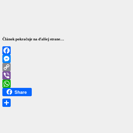
Článok pokračuje na ďalšej strane…
Facebook
Messenger
Copy
Link
Viber
Share
WhatsApp
Share