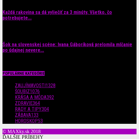
Každá rakovina sa dá vyliečiť za 3 minúty. Všetko, čo
potrebujete...
6. augusta 2026
Šok na slovenskej scéne: Ivana Gáboríková prelomila mlčanie
po údajnej nevere...
4. augusta 2026
POPULÁRNE KATEGÓRIE
ZAUJÍMAVOSTI
1328
ŠOUBIZ
1076
KRÁSA A MÓDA
392
ZDRAVIE
364
RADY A TIPY
304
ZÁBAVA
133
HOROSKOP
53
© MAXky.sk 2018
ĎALŠIE PRÍBEHY