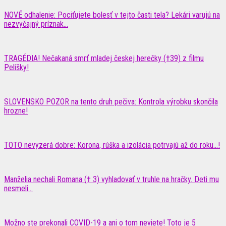
NOVÉ odhalenie: Pociťujete bolesť v tejto časti tela? Lekári varujú na
nezvyčajný príznak...
TRAGÉDIA! Nečakaná smrť mladej českej herečky (†39) z filmu
Pelíšky!
SLOVENSKO POZOR na tento druh pečiva: Kontrola výrobku skončila
hrozne!
TOTO nevyzerá dobre: Korona, rúška a izolácia potrvajú až do roku…!
Manželia nechali Romana († 3) vyhladovať v truhle na hračky. Deti mu
nesmeli...
Možno ste prekonali COVID-19 a ani o tom neviete! Toto je 5