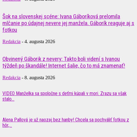
Šok na slovenskej scéne: Ivana Gáboríková prelomila
mlčanie po údajnej nevere jej manžela. Gáborík reaguje aj s
fotkou
Redakcia
-
4. augusta 2026
Obvinený Gáborik z nevery: Takto boli videní s Ivanou
týždeň po škandále! Internet šalie, čo to má znamenať!
Redakcia
-
8. augusta 2026
VIDEO Manželka sa spoločne s deťmi kúpali v mori. Zrazu sa však
stalo...
Alena Pallová je už naozaj bez hanby! Chcela sa pochváliť fotkou z
hôr,...