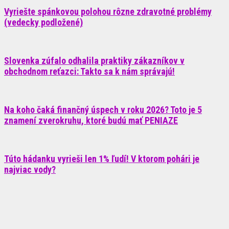
Vyriešte spánkovou polohou rôzne zdravotné problémy
(vedecky podložené)
Slovenka zúfalo odhalila praktiky zákazníkov v
obchodnom reťazci: Takto sa k nám správajú!
Na koho čaká finančný úspech v roku 2026? Toto je 5
znamení zverokruhu, ktoré budú mať PENIAZE
Túto hádanku vyrieši len 1% ľudí! V ktorom pohári je
najviac vody?