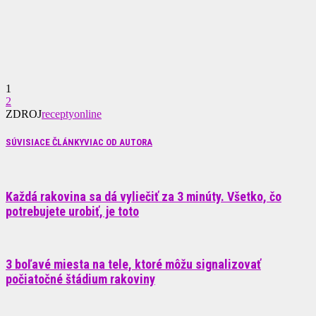
1
2
ZDROJ
receptyonline
SÚVISIACE ČLÁNKY
VIAC OD AUTORA
Každá rakovina sa dá vyliečiť za 3 minúty. Všetko, čo
potrebujete urobiť, je toto
3 boľavé miesta na tele, ktoré môžu signalizovať
počiatočné štádium rakoviny