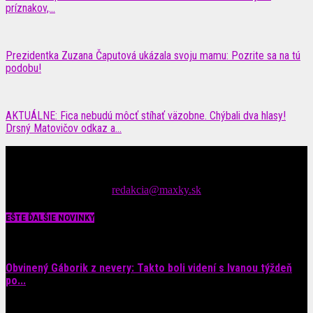
príznakov,...
Prezidentka Zuzana Čaputová ukázala svoju mamu: Pozrite sa na tú
podobu!
AKTUÁLNE: Fica nebudú môcť stíhať väzobne. Chýbali dva hlasy!
Drsný Matovičov odkaz a...
Čítajte MAXimálne len na MAXkách Portál s denným prísunom
spáv zo šoubiznisu
Tipy nám zasielajte na::
redakcia@maxky.sk
EŠTE ĎALŠIE NOVINKY
Obvinený Gáborik z nevery: Takto boli videní s Ivanou týždeň
po...
8. augusta 2026