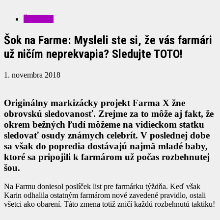
ŠOUBIZ
Šok na Farme: Mysleli ste si, že vás farmári
už ničím neprekvapia? Sledujte TOTO!
1. novembra 2018
Originálny markizácky projekt Farma X žne
obrovskú sledovanosť. Zrejme za to môže aj fakt, že
okrem bežných ľudí môžeme na vidieckom statku
sledovať osudy známych celebrít. V poslednej dobe
sa však do popredia dostávajú najmä mladé baby,
ktoré sa pripojili k farmárom už počas rozbehnutej
šou.
Na Farmu doniesol poslíček list pre farmárku týždňa. Keď však
Karin odhalila ostatným farmárom nové zavedené pravidlo, ostali
všetci ako obarení. Táto zmena totiž zničí každú rozbehnutú taktiku!