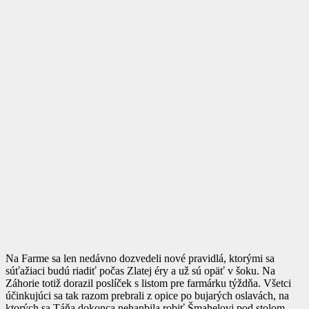
Na Farme sa len nedávno dozvedeli nové pravidlá, ktorými sa
súťažiaci budú riadiť počas Zlatej éry a už sú opäť v šoku. Na
Záhorie totiž dorazil poslíček s listom pre farmárku týždňa. Všetci
účinkujúci sa tak razom prebrali z opice po bujarých oslavách, na
ktorých sa Táňa dokonca nehanbila robiť Šmahelovi pod stolom