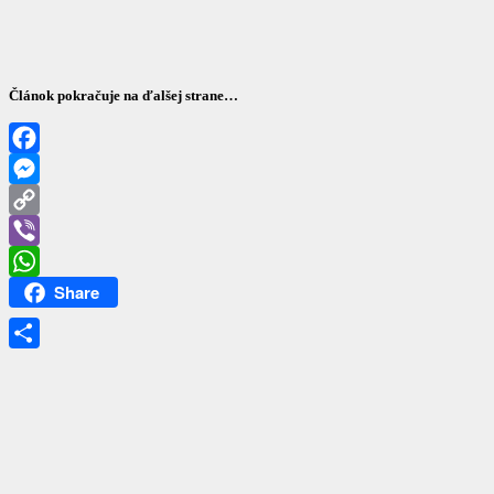
Článok pokračuje na ďalšej strane…
Facebook
Messenger
Copy
Link
Viber
Share
WhatsApp
Share