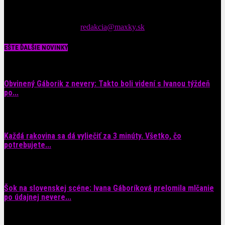
Čítajte MAXimálne len na MAXkách Portál s denným prísunom
spáv zo šoubiznisu
Tipy nám zasielajte na::
redakcia@maxky.sk
EŠTE ĎALŠIE NOVINKY
Obvinený Gáborik z nevery: Takto boli videní s Ivanou týždeň
po...
8. augusta 2026
Každá rakovina sa dá vyliečiť za 3 minúty. Všetko, čo
potrebujete...
6. augusta 2026
Šok na slovenskej scéne: Ivana Gáboríková prelomila mlčanie
po údajnej nevere...
4. augusta 2026