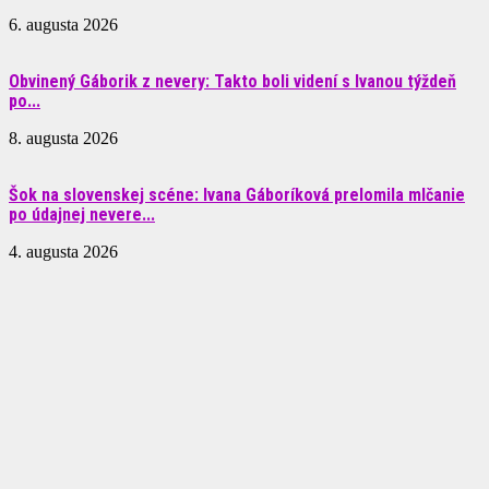
6. augusta 2026
Obvinený Gáborik z nevery: Takto boli videní s Ivanou týždeň
po...
8. augusta 2026
Šok na slovenskej scéne: Ivana Gáboríková prelomila mlčanie
po údajnej nevere...
4. augusta 2026