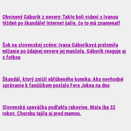
Obvinený Gáborik z nevery: Takto boli videní s Ivanou
týždeň po škandále! Internet šalie, čo to má znamenať!
Šok na slovenskej scéne: Ivana Gáboríková prelomila
mlčanie po údajnej nevere jej manžela. Gáborík reaguje aj
s fotkou
Škandál, ktorý zničil obľúbeného komika: Ako nevhodné
správanie k fanúšikom poslalo Fera Jokea na dno
Slovenská speváčka podľahla rakovine. Mala iba 32
rokov. Chorobu tajila aj pred mamou.