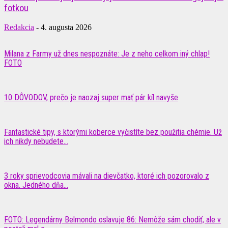
fotkou
Redakcia
-
4. augusta 2026
Milana z Farmy už dnes nespoznáte: Je z neho celkom iný chlap!
FOTO
10 DÔVODOV, prečo je naozaj super mať pár kíl navyše
Fantastické tipy, s ktorými koberce vyčistíte bez použitia chémie. Už
ich nikdy nebudete...
3 roky sprievodcovia mávali na dievčatko, ktoré ich pozorovalo z
okna. Jedného dňa...
FOTO: Legendárny Belmondo oslavuje 86: Nemôže sám chodiť, ale v