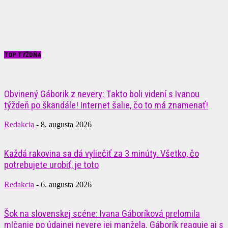
TOP TÝŽDŇA
Obvinený Gáborik z nevery: Takto boli videní s Ivanou
týždeň po škandále! Internet šalie, čo to má znamenať!
Redakcia
-
8. augusta 2026
Každá rakovina sa dá vyliečiť za 3 minúty. Všetko, čo
potrebujete urobiť, je toto
Redakcia
-
6. augusta 2026
Šok na slovenskej scéne: Ivana Gáboríková prelomila
mlčanie po údajnej nevere jej manžela. Gáborík reaguje aj s