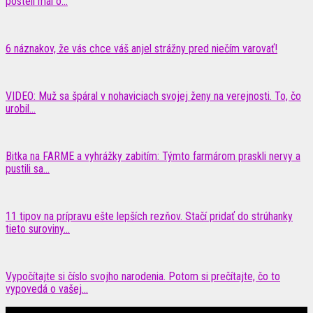
posteli mal o...
6 náznakov, že vás chce váš anjel strážny pred niečím varovať!
VIDEO: Muž sa špáral v nohaviciach svojej ženy na verejnosti. To, čo
urobil...
Bitka na FARME a vyhrážky zabitím: Týmto farmárom praskli nervy a
pustili sa...
11 tipov na prípravu ešte lepších rezňov. Stačí pridať do strúhanky
tieto suroviny...
Vypočítajte si číslo svojho narodenia. Potom si prečítajte, čo to
vypovedá o vašej...