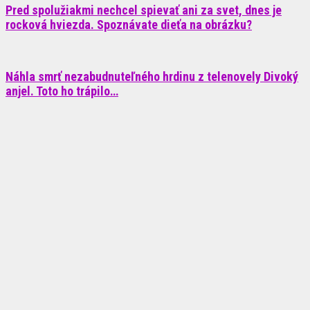
Pred spolužiakmi nechcel spievať ani za svet, dnes je
rocková hviezda. Spoznávate dieťa na obrázku?
Náhla smrť nezabudnuteľného hrdinu z telenovely Divoký
anjel. Toto ho trápilo…