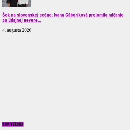
Šok na slovenskej scéne: Ivana Gáboríková prelomila mlčanie
po údajnej nevere...
4. augusta 2026
TOP TÝŽDŇA