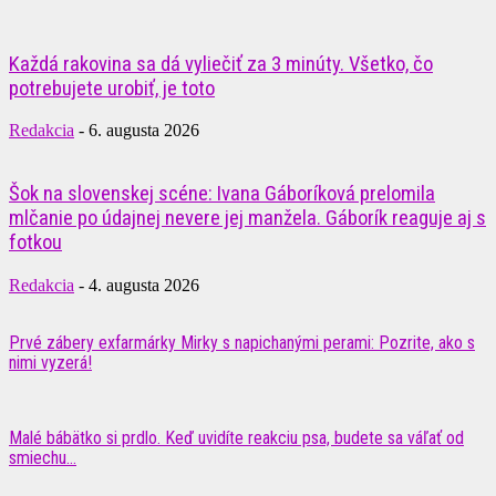
Každá rakovina sa dá vyliečiť za 3 minúty. Všetko, čo
potrebujete urobiť, je toto
Redakcia
-
6. augusta 2026
Šok na slovenskej scéne: Ivana Gáboríková prelomila
mlčanie po údajnej nevere jej manžela. Gáborík reaguje aj s
fotkou
Redakcia
-
4. augusta 2026
Prvé zábery exfarmárky Mirky s napichanými perami: Pozrite, ako s
nimi vyzerá!
Malé bábätko si prdlo. Keď uvidíte reakciu psa, budete sa váľať od
smiechu...