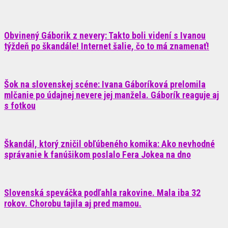
Obvinený Gáborik z nevery: Takto boli videní s Ivanou
týždeň po škandále! Internet šalie, čo to má znamenať!
Šok na slovenskej scéne: Ivana Gáboríková prelomila
mlčanie po údajnej nevere jej manžela. Gáborík reaguje aj
s fotkou
Škandál, ktorý zničil obľúbeného komika: Ako nevhodné
správanie k fanúšikom poslalo Fera Jokea na dno
Slovenská speváčka podľahla rakovine. Mala iba 32
rokov. Chorobu tajila aj pred mamou.