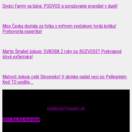
Diváci Farmy sa búria: PODVOD a porušovanie pravidiel v dueli!
Miss Česka dostala za fotku s mŕtvym synčekom tvrdú kritiku!
Prehovorila expertka!
Martin Šmahel šokuje: SVADBA 2 roky po ROZVODE? Prekvapivé
slová exfarmára!
Matovič šokuje celé Slovensko! V skrinke našiel veci po Pellegrinim:
Keď TO uvidíte,...
Čítajte MAXimálne len na MAXkách Portál s denným prísunom
spáv zo šoubiznisu
Tipy nám zasielajte na::
redakcia@maxky.sk
EŠTE ĎALŠIE NOVINKY