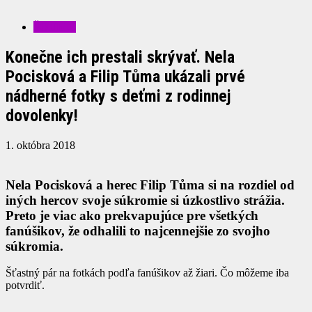
ŠOUBIZ
Konečne ich prestali skrývať. Nela
Pocisková a Filip Tůma ukázali prvé
nádherné fotky s deťmi z rodinnej
dovolenky!
1. októbra 2018
Nela Pocisková a herec Filip Tůma si na rozdiel od
iných hercov svoje súkromie si úzkostlivo strážia.
Preto je viac ako prekvapujúce pre všetkých
fanúšikov, že odhalili to najcennejšie zo svojho
súkromia.
Šťastný pár na fotkách podľa fanúšikov až žiari. Čo môžeme iba
potvrdiť.