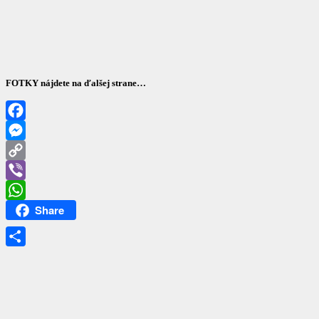
FOTKY nájdete na ďalšej strane…
Facebook
Messenger
Copy
Link
Viber
Share
WhatsApp
Share