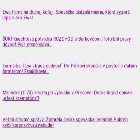
Ewa Farna na druhej koľaji: Speváčka ukázala mamu, ktorá vyzerá
lepšie ako Ewa!
ŠOK! Knechtová potvrdila ROZCHOD s Borkovcom: Toto bol pravý
dôvod! Plus drsné slová...
Farmárka Táňa stráca cudnosť. Po Petrovi skončila v posteli s ďalším
farmárom! Fanúšikovia...
Mamička († 70) zmizla pri výbuchu v Prešove: Dcéra Ingrid opísala
„efekt krematória“!
Veľmi smutné správy: Zomrela česká spevácka legenda! Pohreb
kvôli koronavírusu nebude!