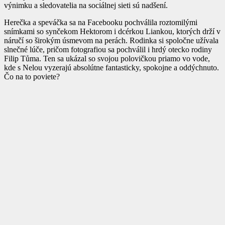
výnimku a sledovatelia na sociálnej sieti sú nadšení.
Herečka a speváčka sa na Facebooku pochválila roztomilými
snímkami so synčekom Hektorom i dcérkou Liankou, ktorých drží v
náručí so širokým úsmevom na perách. Rodinka si spoločne užívala
slnečné lúče, pričom fotografiou sa pochválil i hrdý otecko rodiny
Filip Tůma. Ten sa ukázal so svojou polovičkou priamo vo vode,
kde s Nelou vyzerajú absolútne fantasticky, spokojne a oddýchnuto.
Čo na to poviete?