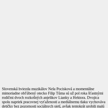
Slovenská hviezda muzikálov Nela Pocisková a momentálne
mimoriadne obľúbený otecko Filip Tůma sú už pol roka šťastnými
rodičmi dvoch rozkošných anjelikov Lianky a Hektora. Dvojica
spolu napriek pracovnej vyťaženosti a mediálnemu tlaku vychováva
detičky bez pozornosti sociálnych sietí, avšak tentokrát urobili malú