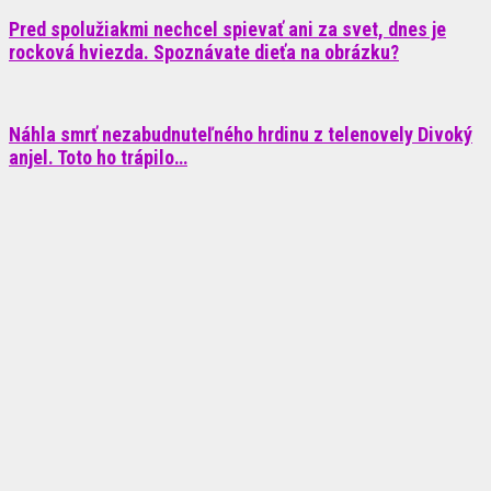
Pred spolužiakmi nechcel spievať ani za svet, dnes je
rocková hviezda. Spoznávate dieťa na obrázku?
Náhla smrť nezabudnuteľného hrdinu z telenovely Divoký
anjel. Toto ho trápilo…