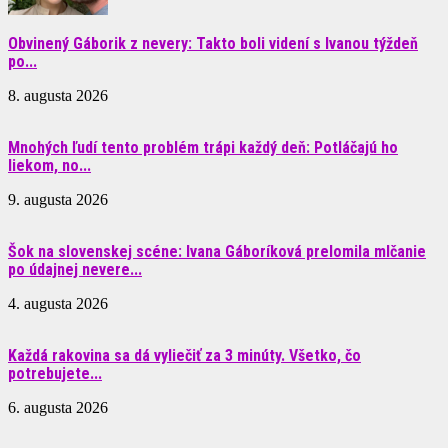
Obvinený Gáborik z nevery: Takto boli videní s Ivanou týždeň
po...
8. augusta 2026
Mnohých ľudí tento problém trápi každý deň: Potláčajú ho
liekom, no...
9. augusta 2026
Šok na slovenskej scéne: Ivana Gáboríková prelomila mlčanie
po údajnej nevere...
4. augusta 2026
Každá rakovina sa dá vyliečiť za 3 minúty. Všetko, čo
potrebujete...
6. augusta 2026