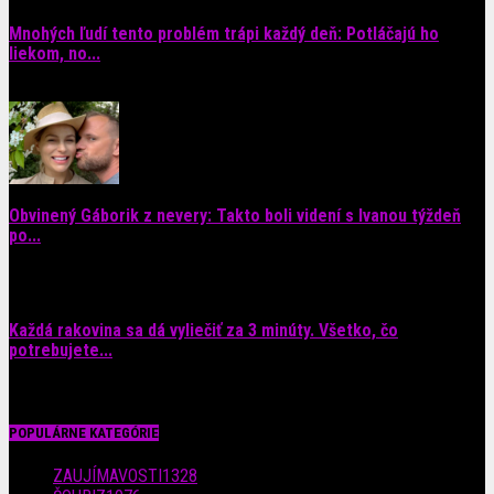
Mnohých ľudí tento problém trápi každý deň: Potláčajú ho
liekom, no...
9. augusta 2026
Obvinený Gáborik z nevery: Takto boli videní s Ivanou týždeň
po...
8. augusta 2026
Každá rakovina sa dá vyliečiť za 3 minúty. Všetko, čo
potrebujete...
6. augusta 2026
POPULÁRNE KATEGÓRIE
ZAUJÍMAVOSTI
1328