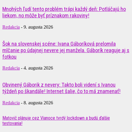
Mnohých ľudí tento problém trápi každý deň: Potláčajú ho
liekom, no môže byť príznakom rakoviny!
Redakcia
-
9. augusta 2026
Šok na slovenskej scéne: Ivana Gáboríková prelomila
mlčanie po údajnej nevere jej manžela. Gáborík reaguje aj s
fotkou
Redakcia
-
4. augusta 2026
Obvinený Gáborik z nevery: Takto boli videní s Ivanou
týždeň po škandále! Internet šalie, čo to má znamenať!
Redakcia
-
8. augusta 2026
Matovič plánuje cez Vianoce tvrdý lockdown a budú ďalšie
testovania!