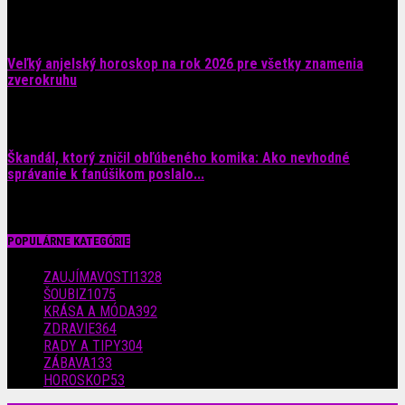
4. augusta 2026
Veľký anjelský horoskop na rok 2026 pre všetky znamenia
zverokruhu
29. júla 2026
Škandál, ktorý zničil obľúbeného komika: Ako nevhodné
správanie k fanúšikom poslalo...
28. júla 2026
POPULÁRNE KATEGÓRIE
ZAUJÍMAVOSTI
1328
ŠOUBIZ
1075
KRÁSA A MÓDA
392
ZDRAVIE
364
RADY A TIPY
304
ZÁBAVA
133
HOROSKOP
53