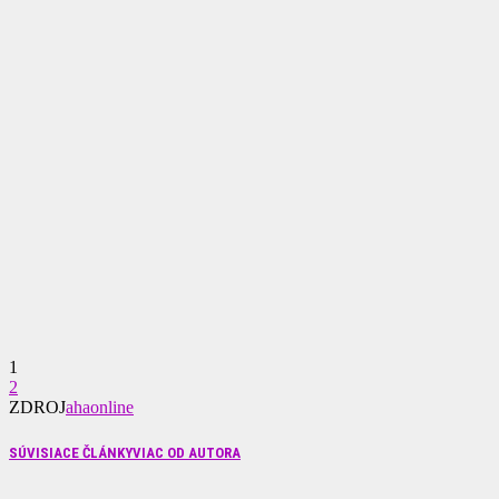
1
2
ZDROJ
ahaonline
SÚVISIACE ČLÁNKY
VIAC OD AUTORA