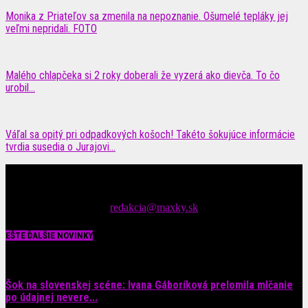
Monika z Priateľov sa zmenila na nepoznanie. Ošumelé tepláky jej
veľmi nepridali. FOTO
Malého chlapčeka si 2 roky doberali že vyzerá ako dievča. To čo
urobil...
Váľal sa opitý pri odpadkových košoch! Takéto šokujúce informácie
tvrdia susedia o Jurajovi...
Čítajte MAXimálne len na MAXkách Portál s denným prísunom
spáv zo šoubiznisu
Tipy nám zasielajte na::
redakcia@maxky.sk
EŠTE ĎALŠIE NOVINKY
Šok na slovenskej scéne: Ivana Gáboríková prelomila mlčanie
po údajnej nevere...