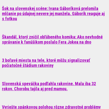
Šok na slovenskej scéne: Ivana Gáboríková prelomila
mlčanie po údajnej nevere jej manžela. Gáborík reaguje aj
s fotkou
Škandál, ktorý zničil obľúbeného komika: Ako nevhodné
správanie k fanúšikom poslalo Fera Jokea na dno
3 boľavé miesta na tele, ktoré môžu signalizovať
počiatočné štádium rakoviny
Slovenská speváčka podľahla rakovine. Mala iba 32
rokov. Chorobu tajila aj pred mamou.
Vyriešte spánkovou polohou rôzne zdravotné problémy