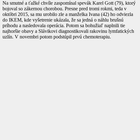
Na smutné a ťažké chvíle zaspomínal spevák Karel Gott (79), ktorý
bojoval so zákernou chorobou. Presne pred tromi rokmi, teda v
októbri 2015, sa mu urobilo zle a manželka Ivana (42) ho odviezla
do IKEM, kde vyšetrenie ukázala, že sa jedná o náhlu brušnú
príhodu a nasledovala operácia. Potom sa bohužiaľ naplnili tie
najhoršie obavy a Slávikovi diagnostikovali rakovinu lymfatických
uzlín. V novembri potom podstúpil prvú chemoterapiu.