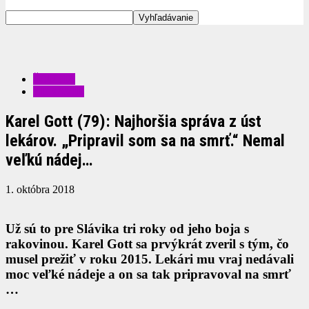
ŠOUBIZ
ZDRAVIE
Karel Gott (79): Najhoršia správa z úst
lekárov. „Pripravil som sa na smrť.“ Nemal
veľkú nádej…
1. októbra 2018
Už sú to pre Slávika tri roky od jeho boja s
rakovinou. Karel Gott sa prvýkrát zveril s tým, čo
musel prežiť v roku 2015. Lekári mu vraj nedávali
moc veľké nádeje a on sa tak pripravoval na smrť
…