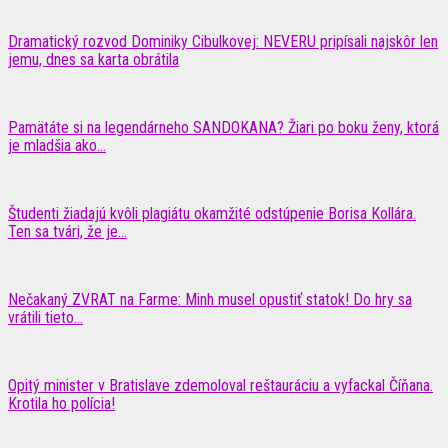
Dramatický rozvod Dominiky Cibulkovej: NEVERU pripísali najskôr len
jemu, dnes sa karta obrátila
Pamätáte si na legendárneho SANDOKANA? Žiari po boku ženy, ktorá
je mladšia ako...
Študenti žiadajú kvôli plagiátu okamžité odstúpenie Borisa Kollára.
Ten sa tvári, že je...
Nečakaný ZVRAT na Farme: Minh musel opustiť statok! Do hry sa
vrátili tieto...
Opitý minister v Bratislave zdemoloval reštauráciu a vyfackal Číňana.
Krotila ho polícia!