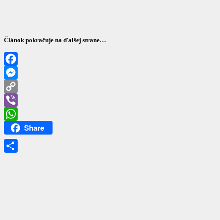
Článok pokračuje na ďalšej strane…
Facebook
Messenger
Copy
Link
Viber
Share
WhatsApp
Share