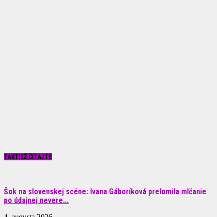
TAKTIEŽ ČÍTAJTE
Šok na slovenskej scéne: Ivana Gáboríková prelomila mlčanie
po údajnej nevere...
4. augusta 2026